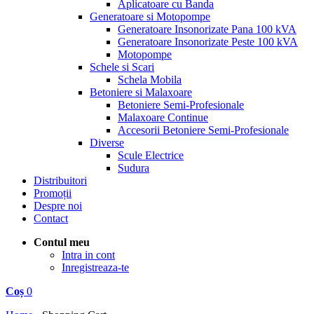
Aplicatoare cu Banda
Generatoare si Motopompe
Generatoare Insonorizate Pana 100 kVA
Generatoare Insonorizate Peste 100 kVA
Motopompe
Schele si Scari
Schela Mobila
Betoniere si Malaxoare
Betoniere Semi-Profesionale
Malaxoare Continue
Accesorii Betoniere Semi-Profesionale
Diverse
Scule Electrice
Sudura
Distribuitori
Promoții
Despre noi
Contact
Contul meu
Intra in cont
Inregistreaza-te
Coș
0