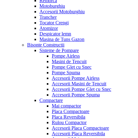
Remorca
Motoburghiu
Accesorii Motoburghiu
Trancher
Tocator Crengi
Atomizor
Despicator lemn
Masina de Tuns Gazon
Bisonte Constructii
Sisteme de Pompare
Pompe Airless
Masini de Tencuit
Pompe Glet cu Snec
Pompe Spuma
Accesorii Pompe Airless
Accesorii Masini de Tencuit
Accesorii Pompe Glet cu Snec
Accesorii Pompe Spuma
Compactare
Mai compactor
Placa Compactoare
Placa Reversibila
Rulou Compactor
Accesorii Placa Compactoare
Accesorii Placa Reversibila