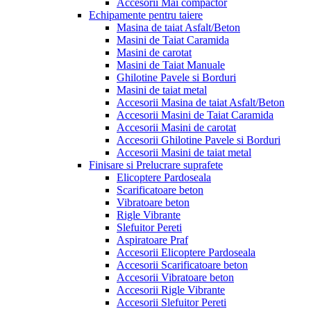
Accesorii Mai compactor
Echipamente pentru taiere
Masina de taiat Asfalt/Beton
Masini de Taiat Caramida
Masini de carotat
Masini de Taiat Manuale
Ghilotine Pavele si Borduri
Masini de taiat metal
Accesorii Masina de taiat Asfalt/Beton
Accesorii Masini de Taiat Caramida
Accesorii Masini de carotat
Accesorii Ghilotine Pavele si Borduri
Accesorii Masini de taiat metal
Finisare si Prelucrare suprafete
Elicoptere Pardoseala
Scarificatoare beton
Vibratoare beton
Rigle Vibrante
Slefuitor Pereti
Aspiratoare Praf
Accesorii Elicoptere Pardoseala
Accesorii Scarificatoare beton
Accesorii Vibratoare beton
Accesorii Rigle Vibrante
Accesorii Slefuitor Pereti