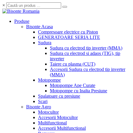
×
Produse
Bisonte Acasa
Compresoare electrice cu Piston
GENERATOARE SERIA LITE
Sudura
Sudura cu electrod tip inverter (MMA)
Sudura cu electrod si adaos (TIG), tip
inverter
Taiere cu plasma (CUT)
Accesorii Sudura cu electrod tip inverter
(MMA)
Motopompe
Motopompe Ape Curate
Motopompe cu Inalta Presiune
Spalatoare cu presiune
Scari
Bisonte Agro
Motocultor
Accesorii Motocultor
Multifunctional
Accesorii Multifunctional