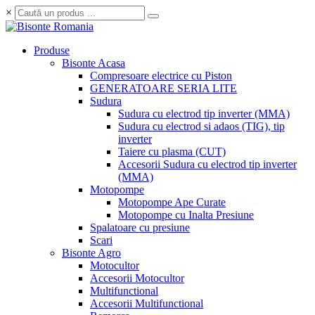
×
Produse
Bisonte Acasa
Compresoare electrice cu Piston
GENERATOARE SERIA LITE
Sudura
Sudura cu electrod tip inverter (MMA)
Sudura cu electrod si adaos (TIG), tip
inverter
Taiere cu plasma (CUT)
Accesorii Sudura cu electrod tip inverter
(MMA)
Motopompe
Motopompe Ape Curate
Motopompe cu Inalta Presiune
Spalatoare cu presiune
Scari
Bisonte Agro
Motocultor
Accesorii Motocultor
Multifunctional
Accesorii Multifunctional