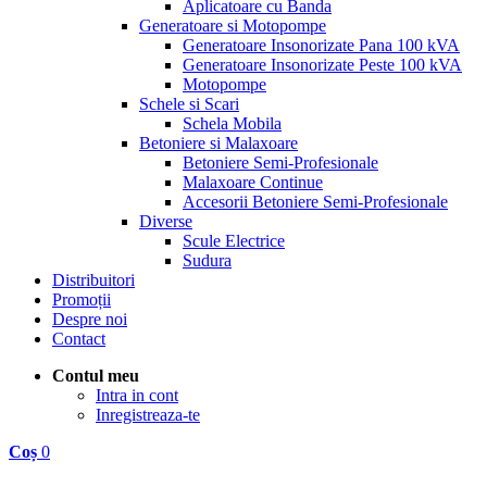
Aplicatoare cu Banda
Generatoare si Motopompe
Generatoare Insonorizate Pana 100 kVA
Generatoare Insonorizate Peste 100 kVA
Motopompe
Schele si Scari
Schela Mobila
Betoniere si Malaxoare
Betoniere Semi-Profesionale
Malaxoare Continue
Accesorii Betoniere Semi-Profesionale
Diverse
Scule Electrice
Sudura
Distribuitori
Promoții
Despre noi
Contact
Contul meu
Intra in cont
Inregistreaza-te
Coș
0