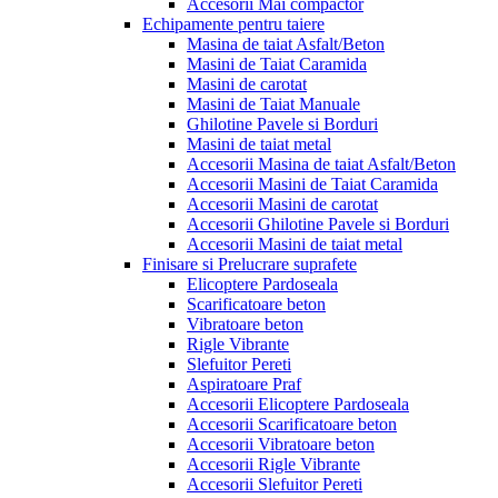
Accesorii Mai compactor
Echipamente pentru taiere
Masina de taiat Asfalt/Beton
Masini de Taiat Caramida
Masini de carotat
Masini de Taiat Manuale
Ghilotine Pavele si Borduri
Masini de taiat metal
Accesorii Masina de taiat Asfalt/Beton
Accesorii Masini de Taiat Caramida
Accesorii Masini de carotat
Accesorii Ghilotine Pavele si Borduri
Accesorii Masini de taiat metal
Finisare si Prelucrare suprafete
Elicoptere Pardoseala
Scarificatoare beton
Vibratoare beton
Rigle Vibrante
Slefuitor Pereti
Aspiratoare Praf
Accesorii Elicoptere Pardoseala
Accesorii Scarificatoare beton
Accesorii Vibratoare beton
Accesorii Rigle Vibrante
Accesorii Slefuitor Pereti