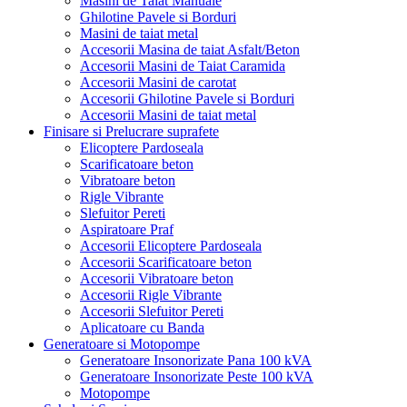
Masini de Taiat Manuale
Ghilotine Pavele si Borduri
Masini de taiat metal
Accesorii Masina de taiat Asfalt/Beton
Accesorii Masini de Taiat Caramida
Accesorii Masini de carotat
Accesorii Ghilotine Pavele si Borduri
Accesorii Masini de taiat metal
Finisare si Prelucrare suprafete
Elicoptere Pardoseala
Scarificatoare beton
Vibratoare beton
Rigle Vibrante
Slefuitor Pereti
Aspiratoare Praf
Accesorii Elicoptere Pardoseala
Accesorii Scarificatoare beton
Accesorii Vibratoare beton
Accesorii Rigle Vibrante
Accesorii Slefuitor Pereti
Aplicatoare cu Banda
Generatoare si Motopompe
Generatoare Insonorizate Pana 100 kVA
Generatoare Insonorizate Peste 100 kVA
Motopompe