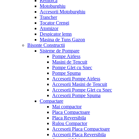
Remorca
Motoburghiu
Accesorii Motoburghiu
Trancher
Tocator Crengi
Atomizor
Despicator lemn
Masina de Tuns Gazon
Bisonte Constructii
Sisteme de Pompare
Pompe Airless
Masini de Tencuit
Pompe Glet cu Snec
Pompe Spuma
Accesorii Pompe Airless
Accesorii Masini de Tencuit
Accesorii Pompe Glet cu Snec
Accesorii Pompe Spuma
Compactare
Mai compactor
Placa Compactoare
Placa Reversibila
Rulou Compactor
Accesorii Placa Compactoare
Accesorii Placa Reversibila