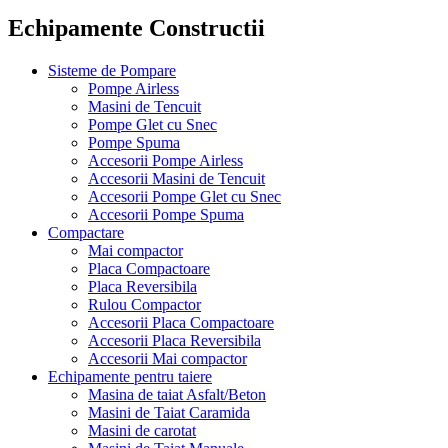
Echipamente
Constructii
Sisteme de Pompare
Pompe Airless
Masini de Tencuit
Pompe Glet cu Snec
Pompe Spuma
Accesorii Pompe Airless
Accesorii Masini de Tencuit
Accesorii Pompe Glet cu Snec
Accesorii Pompe Spuma
Compactare
Mai compactor
Placa Compactoare
Placa Reversibila
Rulou Compactor
Accesorii Placa Compactoare
Accesorii Placa Reversibila
Accesorii Mai compactor
Echipamente pentru taiere
Masina de taiat Asfalt/Beton
Masini de Taiat Caramida
Masini de carotat