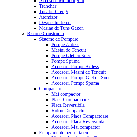
Accesorii Motoburghiu
Trancher
Tocator Crengi
Atomizor
Despicator lemn
Masina de Tuns Gazon
Bisonte Constructii
Sisteme de Pompare
Pompe Airless
Masini de Tencuit
Pompe Glet cu Snec
Pompe Spuma
Accesorii Pompe Airless
Accesorii Masini de Tencuit
Accesorii Pompe Glet cu Snec
Accesorii Pompe Spuma
Compactare
Mai compactor
Placa Compactoare
Placa Reversibila
Rulou Compactor
Accesorii Placa Compactoare
Accesorii Placa Reversibila
Accesorii Mai compactor
Echipamente pentru taiere