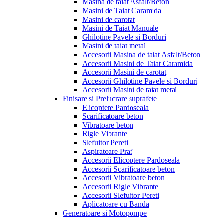
Masina de taiat Asfalt/Beton
Masini de Taiat Caramida
Masini de carotat
Masini de Taiat Manuale
Ghilotine Pavele si Borduri
Masini de taiat metal
Accesorii Masina de taiat Asfalt/Beton
Accesorii Masini de Taiat Caramida
Accesorii Masini de carotat
Accesorii Ghilotine Pavele si Borduri
Accesorii Masini de taiat metal
Finisare si Prelucrare suprafete
Elicoptere Pardoseala
Scarificatoare beton
Vibratoare beton
Rigle Vibrante
Slefuitor Pereti
Aspiratoare Praf
Accesorii Elicoptere Pardoseala
Accesorii Scarificatoare beton
Accesorii Vibratoare beton
Accesorii Rigle Vibrante
Accesorii Slefuitor Pereti
Aplicatoare cu Banda
Generatoare si Motopompe