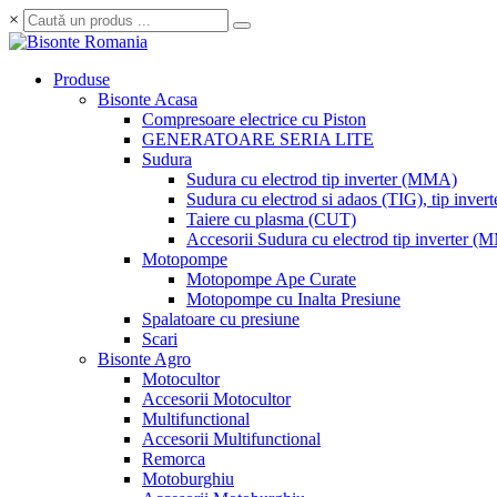
×
Produse
Bisonte Acasa
Compresoare electrice cu Piston
GENERATOARE SERIA LITE
Sudura
Sudura cu electrod tip inverter (MMA)
Sudura cu electrod si adaos (TIG), tip invert
Taiere cu plasma (CUT)
Accesorii Sudura cu electrod tip inverter 
Motopompe
Motopompe Ape Curate
Motopompe cu Inalta Presiune
Spalatoare cu presiune
Scari
Bisonte Agro
Motocultor
Accesorii Motocultor
Multifunctional
Accesorii Multifunctional
Remorca
Motoburghiu