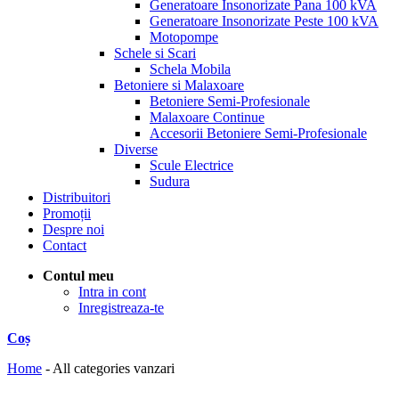
Generatoare Insonorizate Pana 100 kVA
Generatoare Insonorizate Peste 100 kVA
Motopompe
Schele si Scari
Schela Mobila
Betoniere si Malaxoare
Betoniere Semi-Profesionale
Malaxoare Continue
Accesorii Betoniere Semi-Profesionale
Diverse
Scule Electrice
Sudura
Distribuitori
Promoții
Despre noi
Contact
Contul meu
Intra in cont
Inregistreaza-te
Coș
Home
-
All categories vanzari