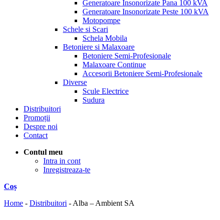
Generatoare Insonorizate Pana 100 kVA
Generatoare Insonorizate Peste 100 kVA
Motopompe
Schele si Scari
Schela Mobila
Betoniere si Malaxoare
Betoniere Semi-Profesionale
Malaxoare Continue
Accesorii Betoniere Semi-Profesionale
Diverse
Scule Electrice
Sudura
Distribuitori
Promoții
Despre noi
Contact
Contul meu
Intra in cont
Inregistreaza-te
Coș
Home
-
Distribuitori
-
Alba – Ambient SA