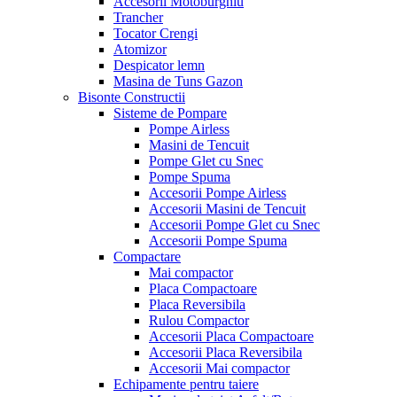
Accesorii Motoburghiu
Trancher
Tocator Crengi
Atomizor
Despicator lemn
Masina de Tuns Gazon
Bisonte Constructii
Sisteme de Pompare
Pompe Airless
Masini de Tencuit
Pompe Glet cu Snec
Pompe Spuma
Accesorii Pompe Airless
Accesorii Masini de Tencuit
Accesorii Pompe Glet cu Snec
Accesorii Pompe Spuma
Compactare
Mai compactor
Placa Compactoare
Placa Reversibila
Rulou Compactor
Accesorii Placa Compactoare
Accesorii Placa Reversibila
Accesorii Mai compactor
Echipamente pentru taiere