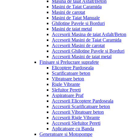
Masina de taiat Asfalt/Beton
Masini de Taiat Caramida
Masini de carotat
Masini de Taiat Manuale
Ghilotine Pavele si Borduri
Masini de taiat metal
Accesorii Masina de taiat Asfalt/Beton
Accesorii Masini de Taiat Caramida
Accesorii Masini de carotat
Accesorii Ghilotine Pavele si Borduri
Accesorii Masini de taiat metal
Finisare si Prelucrare suprafete
Elicoptere Pardoseala
Scarificatoare beton
Vibratoare beton
Rigle Vibrante
Slefuitor Pereti
Aspiratoare Praf
Accesorii Elicoptere Pardoseala
Accesorii Scarificatoare beton
Accesorii Vibratoare beton
Accesorii Rigle Vibrante
Accesorii Slefuitor Pereti
Aplicatoare cu Banda
Generatoare si Motopompe