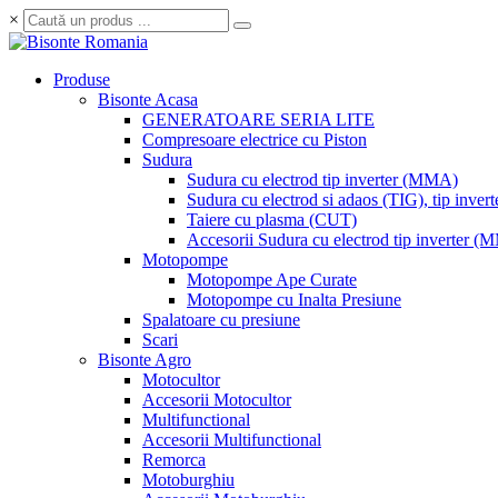
×
Produse
Bisonte Acasa
GENERATOARE SERIA LITE
Compresoare electrice cu Piston
Sudura
Sudura cu electrod tip inverter (MMA)
Sudura cu electrod si adaos (TIG), tip invert
Taiere cu plasma (CUT)
Accesorii Sudura cu electrod tip inverter 
Motopompe
Motopompe Ape Curate
Motopompe cu Inalta Presiune
Spalatoare cu presiune
Scari
Bisonte Agro
Motocultor
Accesorii Motocultor
Multifunctional
Accesorii Multifunctional
Remorca
Motoburghiu