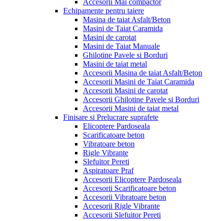
Accesorii Mai compactor
Echipamente pentru taiere
Masina de taiat Asfalt/Beton
Masini de Taiat Caramida
Masini de carotat
Masini de Taiat Manuale
Ghilotine Pavele si Borduri
Masini de taiat metal
Accesorii Masina de taiat Asfalt/Beton
Accesorii Masini de Taiat Caramida
Accesorii Masini de carotat
Accesorii Ghilotine Pavele si Borduri
Accesorii Masini de taiat metal
Finisare si Prelucrare suprafete
Elicoptere Pardoseala
Scarificatoare beton
Vibratoare beton
Rigle Vibrante
Slefuitor Pereti
Aspiratoare Praf
Accesorii Elicoptere Pardoseala
Accesorii Scarificatoare beton
Accesorii Vibratoare beton
Accesorii Rigle Vibrante
Accesorii Slefuitor Pereti