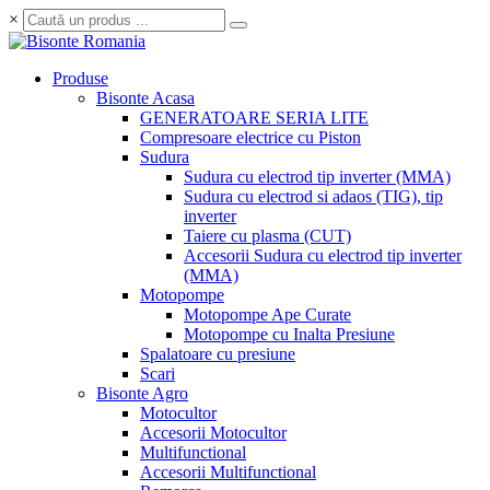
×
Produse
Bisonte Acasa
GENERATOARE SERIA LITE
Compresoare electrice cu Piston
Sudura
Sudura cu electrod tip inverter (MMA)
Sudura cu electrod si adaos (TIG), tip
inverter
Taiere cu plasma (CUT)
Accesorii Sudura cu electrod tip inverter
(MMA)
Motopompe
Motopompe Ape Curate
Motopompe cu Inalta Presiune
Spalatoare cu presiune
Scari
Bisonte Agro
Motocultor
Accesorii Motocultor
Multifunctional
Accesorii Multifunctional