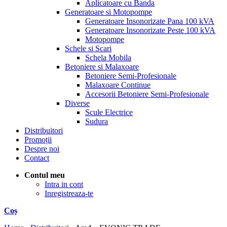
Aplicatoare cu Banda
Generatoare si Motopompe
Generatoare Insonorizate Pana 100 kVA
Generatoare Insonorizate Peste 100 kVA
Motopompe
Schele si Scari
Schela Mobila
Betoniere si Malaxoare
Betoniere Semi-Profesionale
Malaxoare Continue
Accesorii Betoniere Semi-Profesionale
Diverse
Scule Electrice
Sudura
Distribuitori
Promoții
Despre noi
Contact
Contul meu
Intra in cont
Inregistreaza-te
Coș