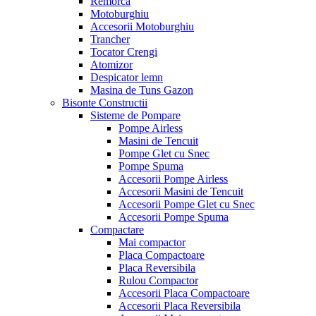
Remorca
Motoburghiu
Accesorii Motoburghiu
Trancher
Tocator Crengi
Atomizor
Despicator lemn
Masina de Tuns Gazon
Bisonte Constructii
Sisteme de Pompare
Pompe Airless
Masini de Tencuit
Pompe Glet cu Snec
Pompe Spuma
Accesorii Pompe Airless
Accesorii Masini de Tencuit
Accesorii Pompe Glet cu Snec
Accesorii Pompe Spuma
Compactare
Mai compactor
Placa Compactoare
Placa Reversibila
Rulou Compactor
Accesorii Placa Compactoare
Accesorii Placa Reversibila