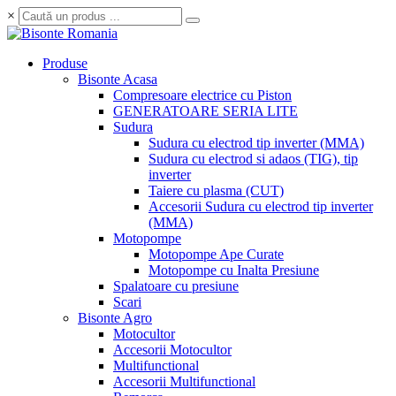
×
Produse
Bisonte Acasa
Compresoare electrice cu Piston
GENERATOARE SERIA LITE
Sudura
Sudura cu electrod tip inverter (MMA)
Sudura cu electrod si adaos (TIG), tip
inverter
Taiere cu plasma (CUT)
Accesorii Sudura cu electrod tip inverter
(MMA)
Motopompe
Motopompe Ape Curate
Motopompe cu Inalta Presiune
Spalatoare cu presiune
Scari
Bisonte Agro
Motocultor
Accesorii Motocultor
Multifunctional
Accesorii Multifunctional