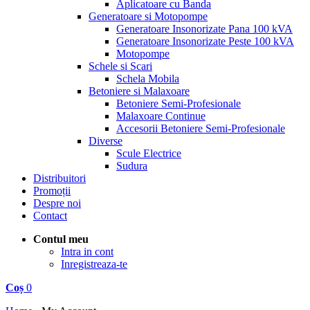
Aplicatoare cu Banda
Generatoare si Motopompe
Generatoare Insonorizate Pana 100 kVA
Generatoare Insonorizate Peste 100 kVA
Motopompe
Schele si Scari
Schela Mobila
Betoniere si Malaxoare
Betoniere Semi-Profesionale
Malaxoare Continue
Accesorii Betoniere Semi-Profesionale
Diverse
Scule Electrice
Sudura
Distribuitori
Promoții
Despre noi
Contact
Contul meu
Intra in cont
Inregistreaza-te
Coș
0