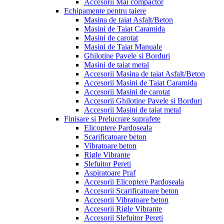
Accesorii Mai compactor
Echipamente pentru taiere
Masina de taiat Asfalt/Beton
Masini de Taiat Caramida
Masini de carotat
Masini de Taiat Manuale
Ghilotine Pavele si Borduri
Masini de taiat metal
Accesorii Masina de taiat Asfalt/Beton
Accesorii Masini de Taiat Caramida
Accesorii Masini de carotat
Accesorii Ghilotine Pavele si Borduri
Accesorii Masini de taiat metal
Finisare si Prelucrare suprafete
Elicoptere Pardoseala
Scarificatoare beton
Vibratoare beton
Rigle Vibrante
Slefuitor Pereti
Aspiratoare Praf
Accesorii Elicoptere Pardoseala
Accesorii Scarificatoare beton
Accesorii Vibratoare beton
Accesorii Rigle Vibrante
Accesorii Slefuitor Pereti