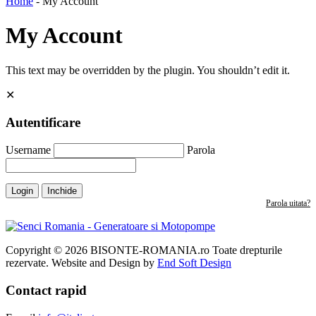
Home
-
My Account
My Account
This text may be overridden by the plugin. You shouldn’t edit it.
✕
Autentificare
Username
Parola
Login
Inchide
Parola uitata?
Copyright © 2026 BISONTE-ROMANIA.ro Toate drepturile
rezervate. Website and Design by
End Soft Design
Contact rapid