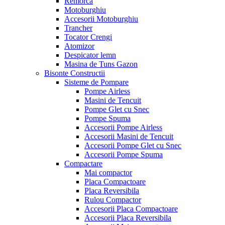
Remorca
Motoburghiu
Accesorii Motoburghiu
Trancher
Tocator Crengi
Atomizor
Despicator lemn
Masina de Tuns Gazon
Bisonte Constructii
Sisteme de Pompare
Pompe Airless
Masini de Tencuit
Pompe Glet cu Snec
Pompe Spuma
Accesorii Pompe Airless
Accesorii Masini de Tencuit
Accesorii Pompe Glet cu Snec
Accesorii Pompe Spuma
Compactare
Mai compactor
Placa Compactoare
Placa Reversibila
Rulou Compactor
Accesorii Placa Compactoare
Accesorii Placa Reversibila