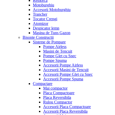
Remorca
Motoburghiu
Accesorii Motoburghiu
Trancher
Tocator Crengi
Atomizor
Despicator lemn
Masina de Tuns Gazon
Bisonte Constructii
Sisteme de Pompare
Pompe Airless
Masini de Tencuit
Pompe Glet cu Snec
Pompe Spuma
Accesorii Pompe Airless
Accesorii Masini de Tencuit
Accesorii Pompe Glet cu Snec
Accesorii Pompe Spuma
Compactare
Mai compactor
Placa Compactoare
Placa Reversibila
Rulou Compactor
Accesorii Placa Compactoare
Accesorii Placa Reversibila