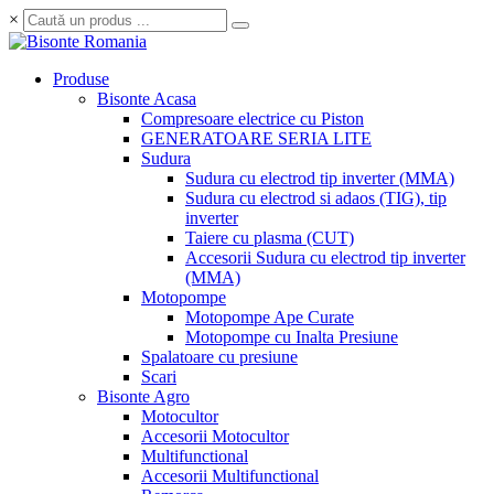
×
Produse
Bisonte Acasa
Compresoare electrice cu Piston
GENERATOARE SERIA LITE
Sudura
Sudura cu electrod tip inverter (MMA)
Sudura cu electrod si adaos (TIG), tip
inverter
Taiere cu plasma (CUT)
Accesorii Sudura cu electrod tip inverter
(MMA)
Motopompe
Motopompe Ape Curate
Motopompe cu Inalta Presiune
Spalatoare cu presiune
Scari
Bisonte Agro
Motocultor
Accesorii Motocultor
Multifunctional
Accesorii Multifunctional