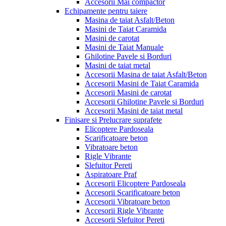
Accesorii Mai compactor
Echipamente pentru taiere
Masina de taiat Asfalt/Beton
Masini de Taiat Caramida
Masini de carotat
Masini de Taiat Manuale
Ghilotine Pavele si Borduri
Masini de taiat metal
Accesorii Masina de taiat Asfalt/Beton
Accesorii Masini de Taiat Caramida
Accesorii Masini de carotat
Accesorii Ghilotine Pavele si Borduri
Accesorii Masini de taiat metal
Finisare si Prelucrare suprafete
Elicoptere Pardoseala
Scarificatoare beton
Vibratoare beton
Rigle Vibrante
Slefuitor Pereti
Aspiratoare Praf
Accesorii Elicoptere Pardoseala
Accesorii Scarificatoare beton
Accesorii Vibratoare beton
Accesorii Rigle Vibrante
Accesorii Slefuitor Pereti