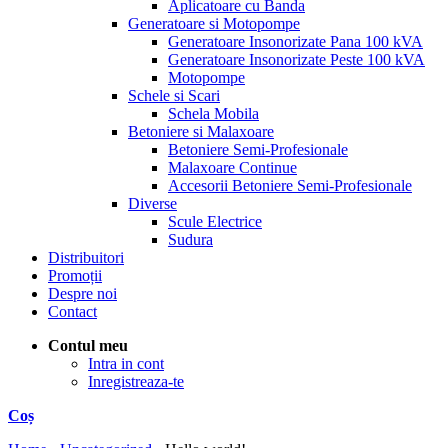
Aplicatoare cu Banda
Generatoare si Motopompe
Generatoare Insonorizate Pana 100 kVA
Generatoare Insonorizate Peste 100 kVA
Motopompe
Schele si Scari
Schela Mobila
Betoniere si Malaxoare
Betoniere Semi-Profesionale
Malaxoare Continue
Accesorii Betoniere Semi-Profesionale
Diverse
Scule Electrice
Sudura
Distribuitori
Promoții
Despre noi
Contact
Contul meu
Intra in cont
Inregistreaza-te
Coș