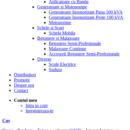
Aplicatoare cu Banda
Generatoare si Motopompe
Generatoare Insonorizate Pana 100 kVA
Generatoare Insonorizate Peste 100 kVA
Motopompe
Schele si Scari
Schela Mobila
Betoniere si Malaxoare
Betoniere Semi-Profesionale
Malaxoare Continue
Accesorii Betoniere Semi-Profesionale
Diverse
Scule Electrice
Sudura
Distribuitori
Promoții
Despre noi
Contact
Contul meu
Intra in cont
Inregistreaza-te
Coș