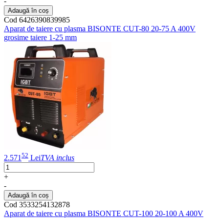
-
Adaugă în coș
Cod 6426390839985
Aparat de taiere cu plasma BISONTE CUT-80 20-75 A 400V
grosime taiere 1-25 mm
52
2.571
Lei
TVA inclus
+
-
Adaugă în coș
Cod 3533254132878
Aparat de taiere cu plasma BISONTE CUT-100 20-100 A 400V