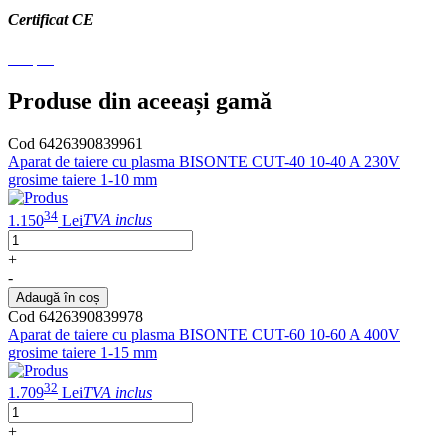
Certificat CE
CE.pdf
Produse din aceeași gamă
Cod 6426390839961
Aparat de taiere cu plasma BISONTE CUT-40 10-40 A 230V
grosime taiere 1-10 mm
34
1.150
Lei
TVA inclus
+
-
Adaugă în coș
Cod 6426390839978
Aparat de taiere cu plasma BISONTE CUT-60 10-60 A 400V
grosime taiere 1-15 mm
32
1.709
Lei
TVA inclus
+