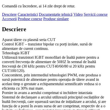
Comandă cu încredere, ai 14 zile drept de retur.
Descriere
Caracteristici
Documentație tehnică
Video
Servicii conexe
Accesorii
Produse conexe
Produse similare
Descriere
Aparat t
ă
iere cu plasm
ă
seria CUT
Control IGBT – tranzistor bipolar cu porț
i izolate, surs
ă de
alimentare de curent continuu.
Tehnologia IGBT
Utilizeaz
ă
tranzistori IGBT monofilari de
î
nalt
ă
putere pentru a
converti frecven
ț
a de alimentare de 50HZ
î
n semnal de
î
nalt
ă
frecven
ță
de (30 kHz pentru CUT40/60/80 si 20 kHz pentru
CUT100/120).
Concomite
nt, prin intermediul tehnologiei PWM, este produsa o
surs
ă
puternic
ă
de alimentare pentru opera
ț
ia de t
ă
iere avand in
acelasi timp o greutate a echipamentului semnificativ redusa si o
eficienta cu 30% mai mare.
Pornire in avans a aerului comprimat si inchidere intarziata
Sistemul de declanș
are a arcului utilizeaz
ă
principiul oscila
ț
iilor de
î
nalt
ă
frecven
ță
, care u
ș
ureaz
ă
sarcina de ini
țializare a arcului, și are
funcția de a porni în avans sursa de aer comprimat, respectiv de a o