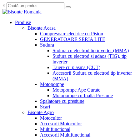
×
Produse
Bisonte Acasa
Compresoare electrice cu Piston
GENERATOARE SERIA LITE
Sudura
Sudura cu electrod tip inverter (MMA)
Sudura cu electrod si adaos (TIG), tip
inverter
Taiere cu plasma (CUT)
Accesorii Sudura cu electrod tip inverter
(MMA)
Motopompe
Motopompe Ape Curate
Motopompe cu Inalta Presiune
Spalatoare cu presiune
Scari
Bisonte Agro
Motocultor
Accesorii Motocultor
Multifunctional
Accesorii Multifunctional