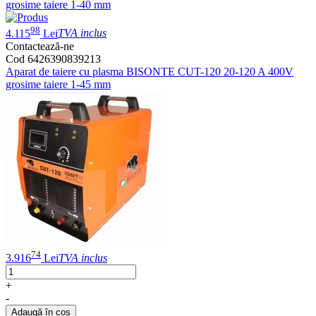
grosime taiere 1-40 mm
98
4.115
Lei
TVA inclus
Contactează-ne
Cod 6426390839213
Aparat de taiere cu plasma BISONTE CUT-120 20-120 A 400V
grosime taiere 1-45 mm
74
3.916
Lei
TVA inclus
+
-
Adaugă în coș