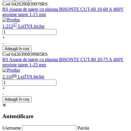
Cod 6426390839978RS
RS Aparat de taiere cu plasma BISONTE CUT-60 10-60 A 400V
grosime taiere 1-15 mm
37
1.212
Lei
TVA inclus
+
-
Adaugă în coș
Cod 6426390839985RS
RS Aparat de taiere cu plasma BISONTE CUT-80 20-75 A 400V
grosime taiere 1-25 mm
84
2.116
Lei
TVA inclus
+
-
Adaugă în coș
✕
Autentificare
Username
Parola