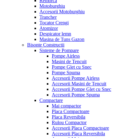
Remorca
Motoburghiu
Accesorii Motoburghiu
Trancher
Tocator Crengi
Atomizor
Despicator lemn
Masina de Tuns Gazon
Bisonte Constructii
Sisteme de Pompare
Pompe Airless
Masini de Tencuit
Pompe Glet cu Snec
Pompe Spuma
Accesorii Pompe Airless
Accesorii Masini de Tencuit
Accesorii Pompe Glet cu Snec
Accesorii Pompe Spuma
Compactare
Mai compactor
Placa Compactoare
Placa Reversibila
Rulou Compactor
Accesorii Placa Compactoare
Accesorii Placa Reversibila