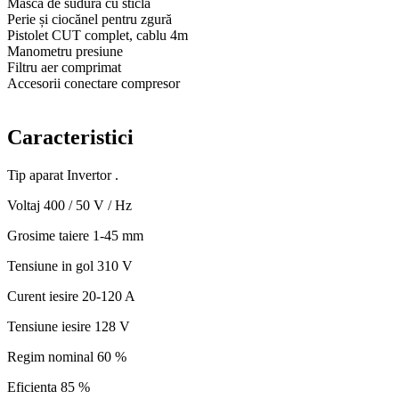
Masc
ă
de sudur
ă
cu sticl
ă
Perie ș
i cioc
ă
nel pentru zgur
ă
Pistolet CUT complet, cablu 4m
Manometru presiune
Filtru aer comprimat
Accesorii conectare compresor
Caracteristici
Tip aparat
Invertor .
Voltaj
400 / 50 V / Hz
Grosime taiere
1-45 mm
Tensiune in gol
310 V
Curent iesire
20-120 A
Tensiune iesire
128 V
Regim nominal
60 %
Eficienta
85 %