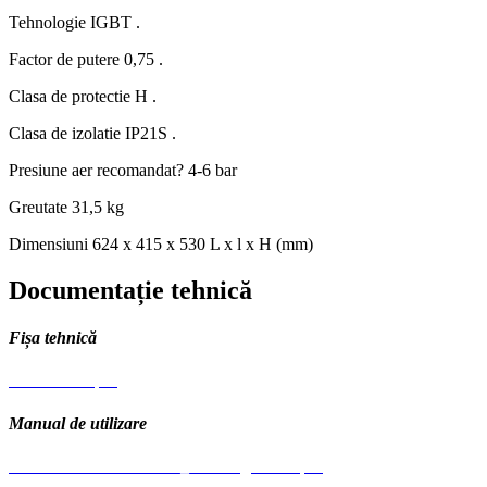
Tehnologie
IGBT .
Factor de putere
0,75 .
Clasa de protectie
H .
Clasa de izolatie
IP21S .
Presiune aer recomandat?
4-6 bar
Greutate
31,5 kg
Dimensiuni
624 x 415 x 530 L x l x H (mm)
Documentație tehnică
Fișa tehnică
Fisa tehnica.pdf
Manual de utilizare
Manual de utilizare CUT_multilingual A5.pdf