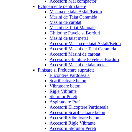
Accesorii Mai compactor
Echipamente pentru taiere
Masina de taiat Asfalt/Beton
Masini de Taiat Caramida
Masini de carotat
Masini de Taiat Manuale
Ghilotine Pavele si Borduri
Masini de taiat metal
Accesorii Masina de taiat Asfalt/Beton
Accesorii Masini de Taiat Caramida
Accesorii Masini de carotat
Accesorii Ghilotine Pavele si Borduri
Accesorii Masini de taiat metal
Finisare si Prelucrare suprafete
Elicoptere Pardoseala
Scarificatoare beton
Vibratoare beton
Rigle Vibrante
Slefuitor Pereti
Aspiratoare Praf
Accesorii Elicoptere Pardoseala
Accesorii Scarificatoare beton
Accesorii Vibratoare beton
Accesorii Rigle Vibrante
Accesorii Slefuitor Pereti