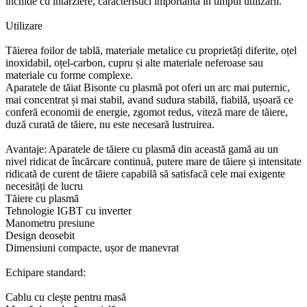
închide cu întârziere, caracteristici importanta in timpul utilizarii.
Utilizare
T
ă
ierea foilor de tabl
ă
, materiale metalice cu propriet
ăți diferite, oțel
inoxidabil, oțel-carbon, cupru și alte materiale neferoase sau
materiale cu forme complexe.
Aparatele de t
ă
iat Bisonte cu plasm
ă
pot oferi un arc mai puternic,
mai concentrat
ș
i mai stabil, avand sudura stabil
ă
, fiabil
ă
, u
ș
oar
ă
ce
confer
ă
economii de energie, zgomot redus, vitez
ă
mare de t
ă
iere,
duz
ă
curat
ă
de t
ă
iere, nu este necesar
ă
lustruirea.
Avantaje: Aparatele de t
ă
iere cu plasm
ă
din aceast
ă
gam
ă
au un
nivel ridicat de
î
nc
ă
rcare continu
ă
, putere mare de t
ă
iere
ș
i intensitate
ridicat
ă
de curent de t
ă
iere capabil
ă
s
ă
satisfac
ă
cele mai exigente
necesit
ăți de lucru
T
ă
iere cu plasm
ă
Tehnologie IGBT cu inverter
Manometru presiune
Design deosebit
Dimensiuni compacte, ușor de manevrat
Echipare standard:
Cablu cu cleș
te pentru mas
ă