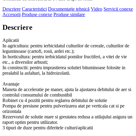
Descriere
Caracteristici
Documentație tehnică
Video
Servicii conexe
Accesorii
Produse conexe
Produse similare
Descriere
Aplicatii
In agricultura: pentru ierbicidatul culturilor de cereale, culturilor de
leguminoase (cartofi, rosii, ardei etc.);
In horticultura: pentru ierbicidatul pomilor fructiferi, a vitei de vie
etc., a diversilor arbusti;
In constructii: pentru imprastierea solutiei bituminoase folosite in
prealabil la asfaltari, la hidroizolatii.
Avantaje
Maneta de acceleratie pe maner, ajuta la ajustarea debitului de aer si
controlul consumului de combustibil
Robinet cu 4 pozitii pentru reglarea debitului de solutie
Pompa de presiune pentru pulverizarea atat pe verticala cat si pe
orizontala
Rezervorul de solutie mare si greutatea redusa a utilajului asigura un
raport optim pentru utilizator.
3 tipuri de duze pentru diferitele culturi/aplicatii