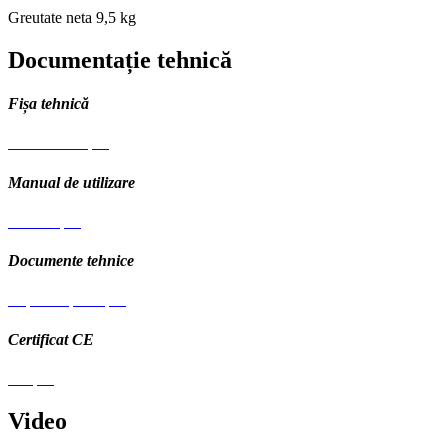
Greutate neta
9,5 kg
Documentație tehnică
Fișa tehnică
Fisa-tehnica.pdf
Manual de utilizare
Manual.pdf
Documente tehnice
Explozie-piese.pdf
Certificat CE
CE.pdf
Video