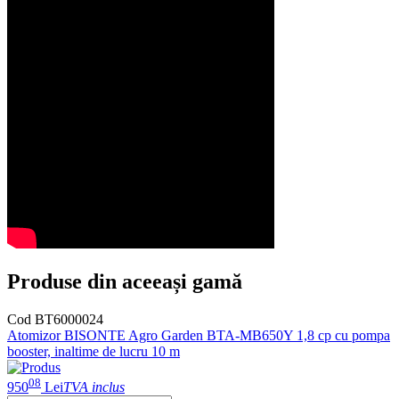
Produse din aceeași gamă
Cod BT6000024
Atomizor BISONTE Agro Garden BTA-MB650Y 1,8 cp cu pompa
booster, inaltime de lucru 10 m
08
950
Lei
TVA inclus