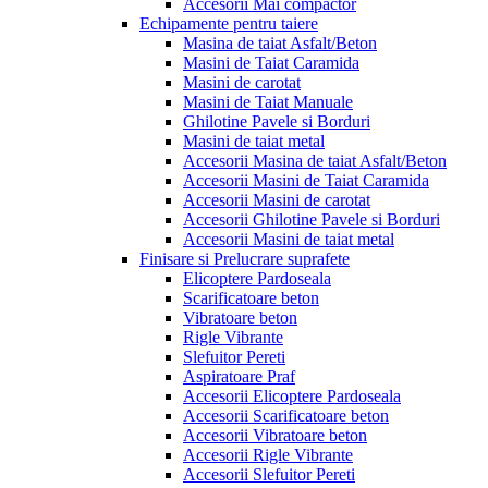
Accesorii Mai compactor
Echipamente pentru taiere
Masina de taiat Asfalt/Beton
Masini de Taiat Caramida
Masini de carotat
Masini de Taiat Manuale
Ghilotine Pavele si Borduri
Masini de taiat metal
Accesorii Masina de taiat Asfalt/Beton
Accesorii Masini de Taiat Caramida
Accesorii Masini de carotat
Accesorii Ghilotine Pavele si Borduri
Accesorii Masini de taiat metal
Finisare si Prelucrare suprafete
Elicoptere Pardoseala
Scarificatoare beton
Vibratoare beton
Rigle Vibrante
Slefuitor Pereti
Aspiratoare Praf
Accesorii Elicoptere Pardoseala
Accesorii Scarificatoare beton
Accesorii Vibratoare beton
Accesorii Rigle Vibrante
Accesorii Slefuitor Pereti