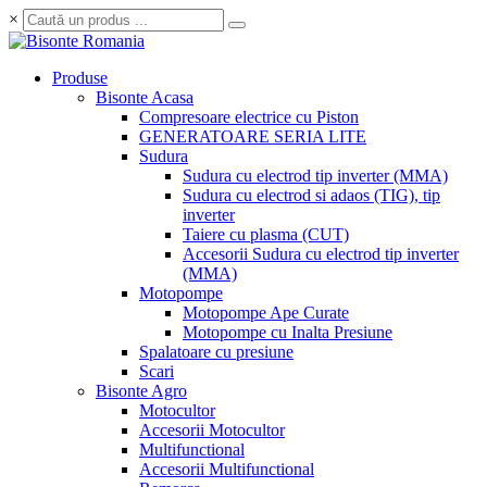
×
Produse
Bisonte Acasa
Compresoare electrice cu Piston
GENERATOARE SERIA LITE
Sudura
Sudura cu electrod tip inverter (MMA)
Sudura cu electrod si adaos (TIG), tip
inverter
Taiere cu plasma (CUT)
Accesorii Sudura cu electrod tip inverter
(MMA)
Motopompe
Motopompe Ape Curate
Motopompe cu Inalta Presiune
Spalatoare cu presiune
Scari
Bisonte Agro
Motocultor
Accesorii Motocultor
Multifunctional
Accesorii Multifunctional