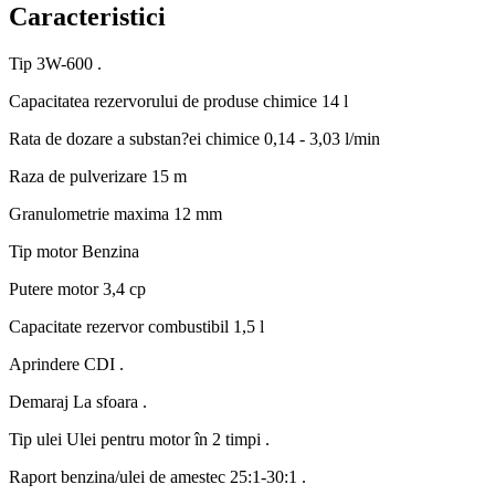
Caracteristici
Tip
3W-600 .
Capacitatea rezervorului de produse chimice
14 l
Rata de dozare a substan?ei chimice
0,14 - 3,03 l/min
Raza de pulverizare
15 m
Granulometrie maxima
12 mm
Tip motor
Benzina
Putere motor
3,4 cp
Capacitate rezervor combustibil
1,5 l
Aprindere
CDI .
Demaraj
La sfoara .
Tip ulei
Ulei pentru motor în 2 timpi .
Raport benzina/ulei de amestec
25:1-30:1 .