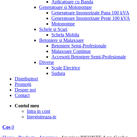
Aplicatoare cu Banda
Generatoare si Motopompe
Generatoare Insonorizate Pana 100 kVA
Generatoare Insonorizate Peste 100 kVA
Motopompe
Schele si Scari
Schela Mobila
Betoniere si Malaxoare
Betoniere Semi-Profesionale
Malaxoare Continue
Accesorii Betoniere Semi-Profesionale
Diverse
Scule Electrice
Sudura
Distribuitori
Promoții
Despre noi
Contact
Contul meu
Intra in cont
Inregistreaza-te
Coș
0