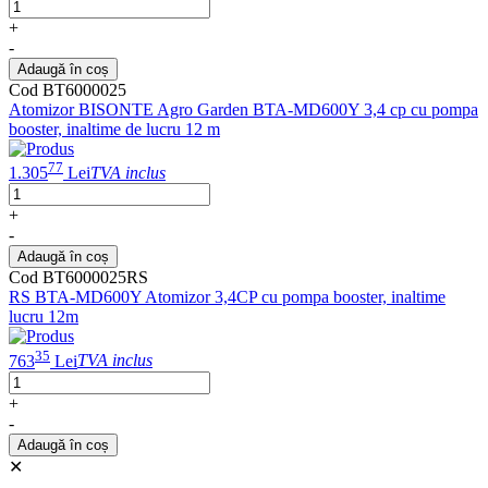
+
-
Adaugă în coș
Cod BT6000025
Atomizor BISONTE Agro Garden BTA-MD600Y 3,4 cp cu pompa
booster, inaltime de lucru 12 m
77
1.305
Lei
TVA inclus
+
-
Adaugă în coș
Cod BT6000025RS
RS BTA-MD600Y Atomizor 3,4CP cu pompa booster, inaltime
lucru 12m
35
763
Lei
TVA inclus
+
-
Adaugă în coș
✕