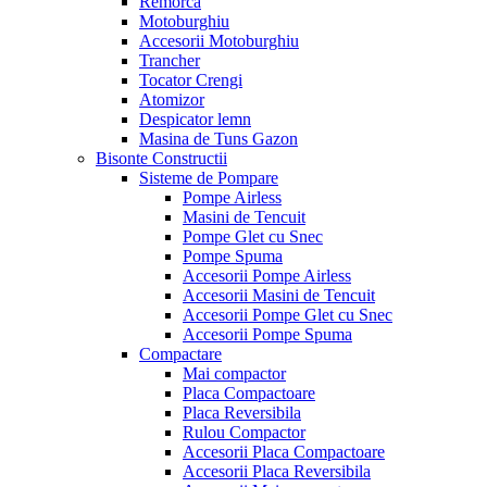
Remorca
Motoburghiu
Accesorii Motoburghiu
Trancher
Tocator Crengi
Atomizor
Despicator lemn
Masina de Tuns Gazon
Bisonte Constructii
Sisteme de Pompare
Pompe Airless
Masini de Tencuit
Pompe Glet cu Snec
Pompe Spuma
Accesorii Pompe Airless
Accesorii Masini de Tencuit
Accesorii Pompe Glet cu Snec
Accesorii Pompe Spuma
Compactare
Mai compactor
Placa Compactoare
Placa Reversibila
Rulou Compactor
Accesorii Placa Compactoare
Accesorii Placa Reversibila