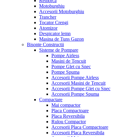
Remorca
Motoburghiu
Accesorii Motoburghiu
Trancher
Tocator Crengi
Atomizor
Despicator lemn
Masina de Tuns Gazon
Bisonte Constructii
Sisteme de Pompare
Pompe Airless
Masini de Tencuit
Pompe Glet cu Snec
Pompe Spuma
Accesorii Pompe Airless
Accesorii Masini de Tencuit
Accesorii Pompe Glet cu Snec
Accesorii Pompe Spuma
Compactare
Mai compactor
Placa Compactoare
Placa Reversibila
Rulou Compactor
Accesorii Placa Compactoare
Accesorii Placa Reversibila