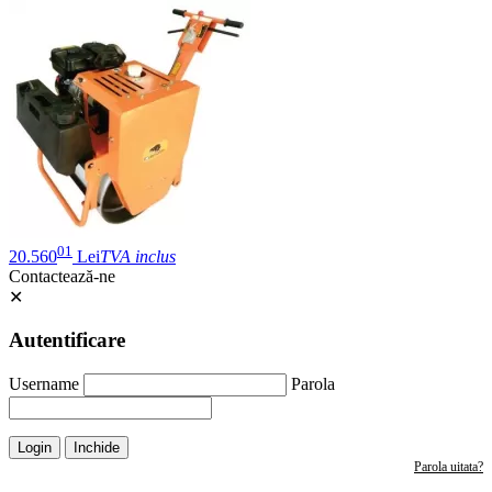
01
20.560
Lei
TVA inclus
Contactează-ne
✕
Autentificare
Username
Parola
Login
Inchide
Parola uitata?