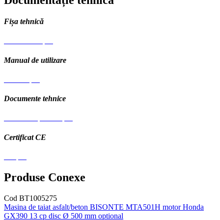
Fișa tehnică
Fisa tehnica.pdf
Manual de utilizare
Manual.pdf
Documente tehnice
Schema explodata.pdf
Certificat CE
CE.pdf
Produse Conexe
Cod BT1005275
Masina de taiat asfalt/beton BISONTE MTA501H motor Honda
GX390 13 cp disc Ø 500 mm optional