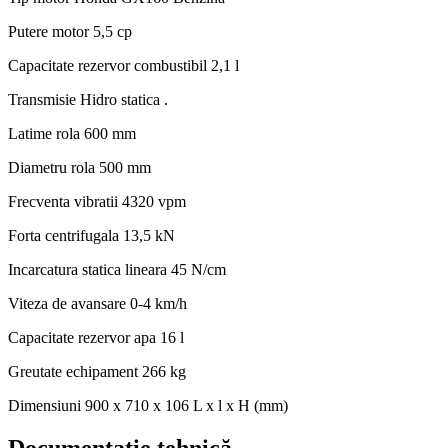
Putere motor
5,5 cp
Capacitate rezervor combustibil
2,1 l
Transmisie
Hidro statica .
Latime rola
600 mm
Diametru rola
500 mm
Frecventa vibratii
4320 vpm
Forta centrifugala
13,5 kN
Incarcatura statica lineara
45 N/cm
Viteza de avansare
0-4 km/h
Capacitate rezervor apa
16 l
Greutate echipament
266 kg
Dimensiuni
900 x 710 x 106 L x l x H (mm)
Documentație tehnică