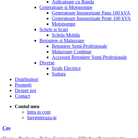
Aplicatoare cu Banda
Generatoare si Motopompe
Generatoare Insonorizate Pana 100 kVA
Generatoare Insonorizate Peste 100 kVA
Motopompe
Schele si Scari
Schela Mobila
Betoniere si Malaxoare
Betoniere Semi-Profesionale
Malaxoare Continue
Accesorii Betoniere Semi-Profesionale
Diverse
Scule Electrice
Sudura
Distribuitori
Promoții
Despre noi
Contact
Contul meu
Intra in cont
Inregistreaza-te
Coș