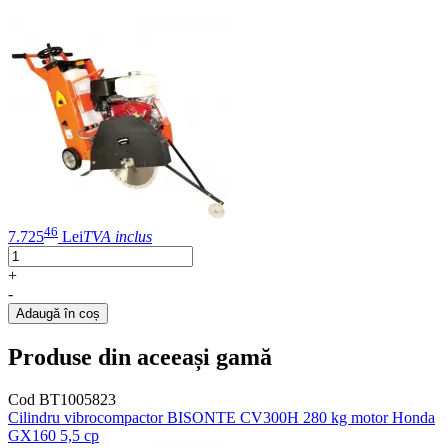
46
7.725
Lei
TVA inclus
+
-
Adaugă în coș
Produse din aceeași gamă
Cod BT1005823
Cilindru vibrocompactor BISONTE CV300H 280 kg motor Honda
GX160 5,5 cp