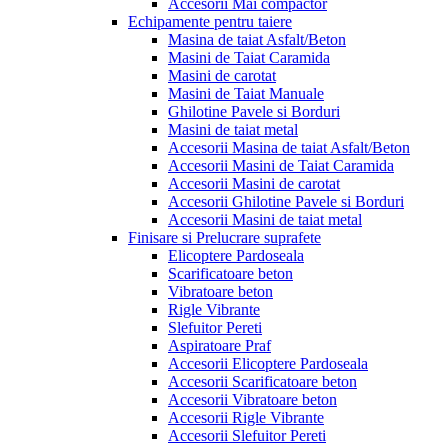
Accesorii Mai compactor
Echipamente pentru taiere
Masina de taiat Asfalt/Beton
Masini de Taiat Caramida
Masini de carotat
Masini de Taiat Manuale
Ghilotine Pavele si Borduri
Masini de taiat metal
Accesorii Masina de taiat Asfalt/Beton
Accesorii Masini de Taiat Caramida
Accesorii Masini de carotat
Accesorii Ghilotine Pavele si Borduri
Accesorii Masini de taiat metal
Finisare si Prelucrare suprafete
Elicoptere Pardoseala
Scarificatoare beton
Vibratoare beton
Rigle Vibrante
Slefuitor Pereti
Aspiratoare Praf
Accesorii Elicoptere Pardoseala
Accesorii Scarificatoare beton
Accesorii Vibratoare beton
Accesorii Rigle Vibrante
Accesorii Slefuitor Pereti