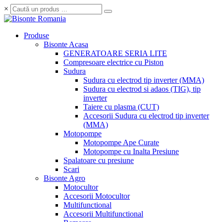
×
Produse
Bisonte Acasa
GENERATOARE SERIA LITE
Compresoare electrice cu Piston
Sudura
Sudura cu electrod tip inverter (MMA)
Sudura cu electrod si adaos (TIG), tip
inverter
Taiere cu plasma (CUT)
Accesorii Sudura cu electrod tip inverter
(MMA)
Motopompe
Motopompe Ape Curate
Motopompe cu Inalta Presiune
Spalatoare cu presiune
Scari
Bisonte Agro
Motocultor
Accesorii Motocultor
Multifunctional
Accesorii Multifunctional