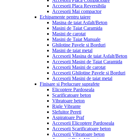
Accesorii Placa Compactoare
Accesorii Placa Reversibila
Accesorii Mai compactor
Echipamente pentru taiere
Masina de taiat Asfalt/Beton
Masini de Taiat Caramida
Masini de carotat
Masini de Taiat Manuale
Ghilotine Pavele si Borduri
Masini de taiat metal
Accesorii Masina de taiat Asfalt/Beton
Accesorii Masini de Taiat Caramida
Accesorii Masini de carotat
Accesorii Ghilotine Pavele si Borduri
Accesorii Masini de taiat metal
Finisare si Prelucrare suprafete
Elicoptere Pardoseala
Scarificatoare beton
Vibratoare beton
Rigle Vibrante
Slefuitor Pereti
Aspiratoare Praf
Accesorii Elicoptere Pardoseala
Accesorii Scarificatoare beton
Accesorii Vibratoare beton