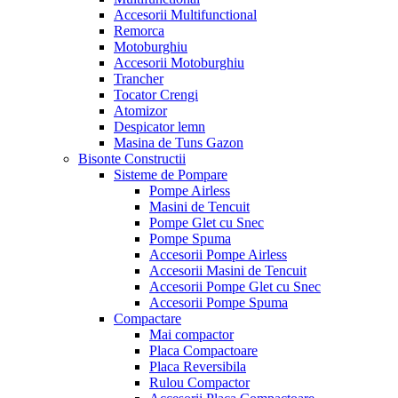
Accesorii Multifunctional
Remorca
Motoburghiu
Accesorii Motoburghiu
Trancher
Tocator Crengi
Atomizor
Despicator lemn
Masina de Tuns Gazon
Bisonte Constructii
Sisteme de Pompare
Pompe Airless
Masini de Tencuit
Pompe Glet cu Snec
Pompe Spuma
Accesorii Pompe Airless
Accesorii Masini de Tencuit
Accesorii Pompe Glet cu Snec
Accesorii Pompe Spuma
Compactare
Mai compactor
Placa Compactoare
Placa Reversibila
Rulou Compactor