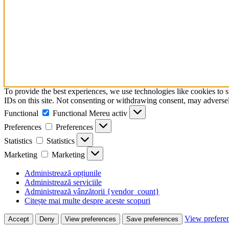
To provide the best experiences, we use technologies like cookies to 
IDs on this site. Not consenting or withdrawing consent, may adversely
Functional
Functional
Mereu activ
Preferences
Preferences
Statistics
Statistics
Marketing
Marketing
Administrează opțiunile
Administrează serviciile
Administrează vânzătorii {vendor_count}
Citește mai multe despre aceste scopuri
View prefere
Accept
Deny
View preferences
Save preferences