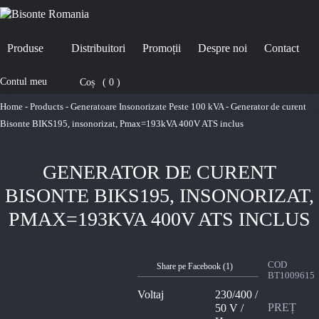
Produse
Distribuitori
Promoții
Despre noi
Contact
Contul meu
Coș
0
Home
-
Products
-
Generatoare Insonorizate Peste 100 kVA
-
Generator de curent
Bisonte BIKS195, insonorizat, Pmax=193kVA 400V ATS inclus
GENERATOR DE CURENT
BISONTE BIKS195, INSONORIZAT,
PMAX=193KVA 400V ATS INCLUS
COD
Share pe Facebook (
1
)
BT1009615
Voltaj
230/400 /
PREȚ
50 V /