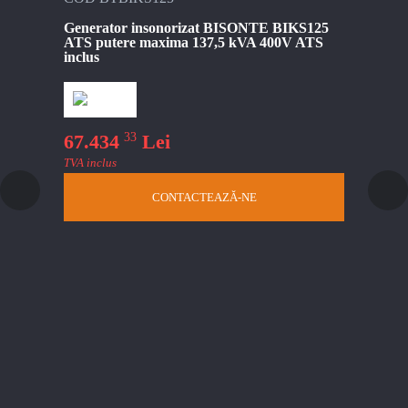
Generator insonorizat BISONTE BIKS125
Gene
ATS putere maxima 137,5 kVA 400V ATS
inso
inclus
ATS 
33
67.434
Lei
TVA inclus
CONTACTEAZĂ-NE
61
TVA i