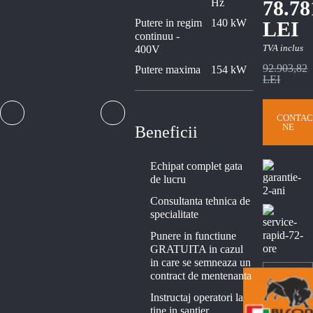
Hz
78.78
Putere in regim
140 kW
LEI
continuu -
TVA inclus
400V
92.903,82
Putere maxima
154 kW
LEI
CONTAC
NE
Beneficii
Echipat complet gata
de lucru
Consultanta tehnica de
specialitate
Punere in functiune
GRATUITA in cazul
in care se semneaza un
contract de mentenanta
Instructaj operatori la
tine in santier