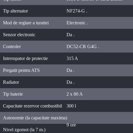
Tip alternator
NF274-G .
Mod de reglare a turatiei
Electronic .
Senzor electronic
Da .
Controler
DC52-CR G4G .
Intrerupator de protectie
315 A
Pregatit pentru ATS
Da .
Radiator
Da .
Tip baterie
2 x 80 A
Capacitate rezervor combustibil
300 l
Autonomie (la capacitate maxima)
9 ore
Nivel zgomot (la 7 m.)