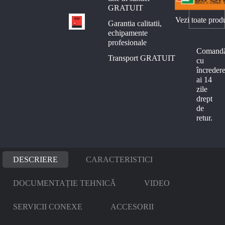
GRATUIT
Vezi toate prod
Garantia calitatii,
echipamente
profesionale
Comand
Transport GRATUIT
cu
încredere
ai 14
zile
drept
de
retur.
DESCRIERE
CARACTERISTICI
DOCUMENTAȚIE TEHNICĂ
VIDEO
SERVICII CONEXE
ACCESORII