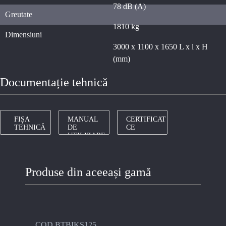
78 dB (A)
Greutate
1810 kg
Dimensiuni
3000 x 1100 x 1650 L x l x H
(mm)
Documentație tehnică
FIȘA
MANUAL
CERTIFICAT
TEHNICĂ
DE
CE
UTILIZARE
Produse din aceeași gamă
COD BTBIKS125
COD