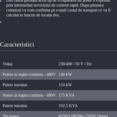
Din cauza greutatii acest tip de echipament nu poate fi expediat
prin intermediul serviciului de curierat rapid. Dupa plasarea
comenzii va vom confirma pe e-mail costul de transport ce va fi
calculat in functie de locatia dvs.
Caracteristici
Voltaj
230/400 / 50 V / Hz
Putere in regim continuu - 400V
140 kW
Putere maxima
154 kW
Putere in regim continuu - 400V
175 KVA
Putere maxima
192,5 KVA
Tip motor
KOFO 6RT80-176DE Diesel