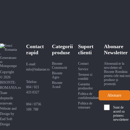
Contact
Categorii
Suport
Abonare
rapid
produse
clienti
Newsletter
Bisonte
Contact
Abonează-te la
E-mail:
Constructii
newsletter-ul
Service
info@italiastar.ro
Bisonte România
Copyright
Bisonte
Termeni si
pentru cele mai noi
© 2026
Agro
conditii
produse și
Telefon:
BISONTE-
Bisonte
promoții.
Garantia
Acasă
004 / 021
ROMANIA.ro
produselor
433 0327
Toate
Politica de
confidentialitate
drepturile
rezervate.
Politica de
004 / 0756.
returnare
Sunt de
Website and
169. 788
acord sa
Design by
primesc
End Soft
newslettere
Design