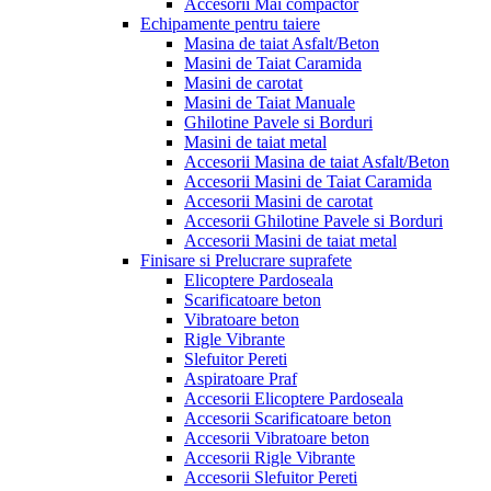
Accesorii Mai compactor
Echipamente pentru taiere
Masina de taiat Asfalt/Beton
Masini de Taiat Caramida
Masini de carotat
Masini de Taiat Manuale
Ghilotine Pavele si Borduri
Masini de taiat metal
Accesorii Masina de taiat Asfalt/Beton
Accesorii Masini de Taiat Caramida
Accesorii Masini de carotat
Accesorii Ghilotine Pavele si Borduri
Accesorii Masini de taiat metal
Finisare si Prelucrare suprafete
Elicoptere Pardoseala
Scarificatoare beton
Vibratoare beton
Rigle Vibrante
Slefuitor Pereti
Aspiratoare Praf
Accesorii Elicoptere Pardoseala
Accesorii Scarificatoare beton
Accesorii Vibratoare beton
Accesorii Rigle Vibrante
Accesorii Slefuitor Pereti