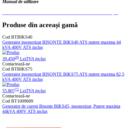
Manual de utilizare
Manual-de-utilizare-Generatoare-insonorizate-BIKS-Bisonte.pdf
Produse din aceeași gamă
Cod BTBIKS40
Generator insonorizat BISONTE BIKS40 ATS putere maxima 44
kVA 400V ATS inclus
29
39.450
Lei
TVA inclus
Contactează-ne
Cod BTBIKS75
Generator insonorizat BISONTE BIKS75 ATS putere maxima 82,5
kVA 400V ATS inclus
72
55.807
Lei
TVA inclus
Contactează-ne
Cod BT1009609
Generator de curent Bisonte BIKS45, insonorizat, Putere maxima
44kVA 400V ATS inclus