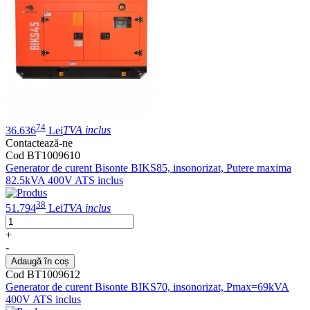
74
36.636
Lei
TVA inclus
Contactează-ne
Cod BT1009610
Generator de curent Bisonte BIKS85, insonorizat, Putere maxima
82.5kVA 400V ATS inclus
38
51.794
Lei
TVA inclus
+
-
Adaugă în coș
Cod BT1009612
Generator de curent Bisonte BIKS70, insonorizat, Pmax=69kVA
400V ATS inclus