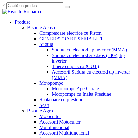
×
Produse
Bisonte Acasa
Compresoare electrice cu Piston
GENERATOARE SERIA LITE
Sudura
Sudura cu electrod tip inverter (MMA)
Sudura cu electrod si adaos (TIG), tip
inverter
Taiere cu plasma (CUT)
Accesorii Sudura cu electrod tip inverter
(MMA)
Motopompe
Motopompe Ape Curate
Motopompe cu Inalta Presiune
Spalatoare cu presiune
Scari
Bisonte Agro
Motocultor
Accesorii Motocultor
Multifunctional
Accesorii Multifunctional