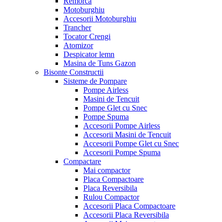
Remorca
Motoburghiu
Accesorii Motoburghiu
Trancher
Tocator Crengi
Atomizor
Despicator lemn
Masina de Tuns Gazon
Bisonte Constructii
Sisteme de Pompare
Pompe Airless
Masini de Tencuit
Pompe Glet cu Snec
Pompe Spuma
Accesorii Pompe Airless
Accesorii Masini de Tencuit
Accesorii Pompe Glet cu Snec
Accesorii Pompe Spuma
Compactare
Mai compactor
Placa Compactoare
Placa Reversibila
Rulou Compactor
Accesorii Placa Compactoare
Accesorii Placa Reversibila