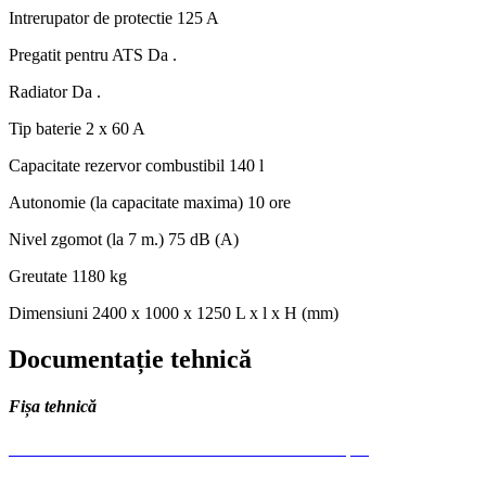
Intrerupator de protectie
125 A
Pregatit pentru ATS
Da .
Radiator
Da .
Tip baterie
2 x 60 A
Capacitate rezervor combustibil
140 l
Autonomie (la capacitate maxima)
10 ore
Nivel zgomot (la 7 m.)
75 dB (A)
Greutate
1180 kg
Dimensiuni
2400 x 1000 x 1250 L x l x H (mm)
Documentație tehnică
Fișa tehnică
BIKS75 Generator de curent insonorizat Bisonte.pdf