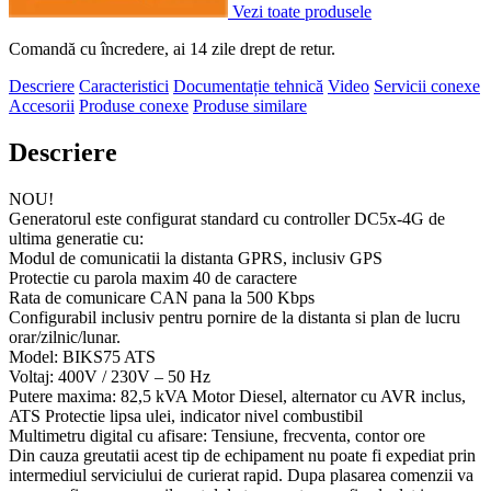
Vezi toate produsele
Comandă cu încredere, ai 14 zile drept de retur.
Descriere
Caracteristici
Documentație tehnică
Video
Servicii conexe
Accesorii
Produse conexe
Produse similare
Descriere
NOU!
Generatorul este configurat standard cu controller DC5x-4G de
ultima generatie cu:
Modul de comunicatii la distanta GPRS, inclusiv GPS
Protectie cu parola maxim 40 de caractere
Rata de comunicare CAN pana la 500 Kbps
Configurabil inclusiv pentru pornire de la distanta si plan de lucru
orar/zilnic/lunar.
Model: BIKS75 ATS
Voltaj: 400V / 230V – 50 Hz
Putere maxima: 82,5 kVA Motor Diesel, alternator cu AVR inclus,
ATS Protectie lipsa ulei, indicator nivel combustibil
Multimetru digital cu afisare: Tensiune, frecventa, contor ore
Din cauza greutatii acest tip de echipament nu poate fi expediat prin
intermediul serviciului de curierat rapid. Dupa plasarea comenzii va