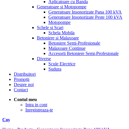
Aplicatoare cu Banda
Generatoare si Motopompe
Generatoare Insonorizate Pana 100 kVA
Generatoare Insonorizate Peste 100 kVA
Motopompe
Schele si Scari
Schela Mobila
Betoniere si Malaxoare
Betoniere Semi-Profesionale
Malaxoare Continue
Accesorii Betoniere Semi-Profesionale
Diverse
Scule Electrice
Sudura
Distribuitori
Promoții
Despre noi
Contact
Contul meu
Intra in cont
Inregistreaza-te
Coș