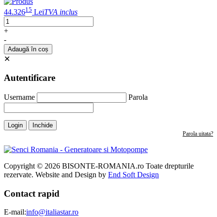
15
44.326
Lei
TVA inclus
+
-
Adaugă în coș
✕
Autentificare
Username
Parola
Login
Inchide
Parola uitata?
Copyright © 2026 BISONTE-ROMANIA.ro Toate drepturile
rezervate. Website and Design by
End Soft Design
Contact rapid
E-mail:
info@italiastar.ro