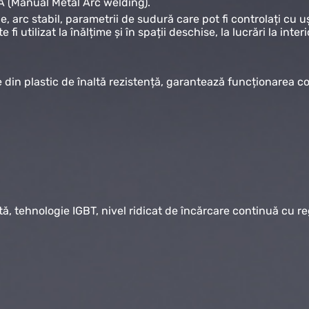
A (Manual Metal Arc welding).
, arc stabil, parametrii de sudură care pot fi controlați cu 
i utilizat la înălțime și în spații deschise, la lucrări la interio
te din plastic de înaltă rezistență, garantează funcționarea 
 tehnologie IGBT, nivel ridicat de încărcare continuă cu reglaj