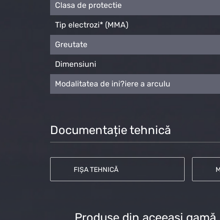
Clasa de protectie
Tip electrozi* (MMA)
Greutate
Dimensiuni
Modalitatea de ini?iere a arculu
Documentație tehnică
FIȘA TEHNICĂ
M
Produse din aceeași gamă