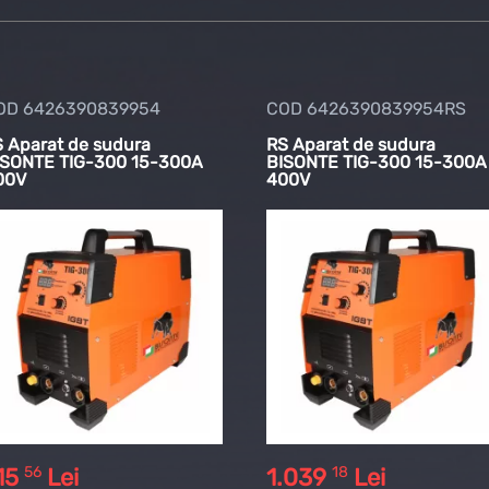
OD 6426390839954
COD 6426390839954RS
S Aparat de sudura
RS Aparat de sudura
ISONTE TIG-300 15-300A
BISONTE TIG-300 15-300A
00V
400V
56
18
15
Lei
1.039
Lei