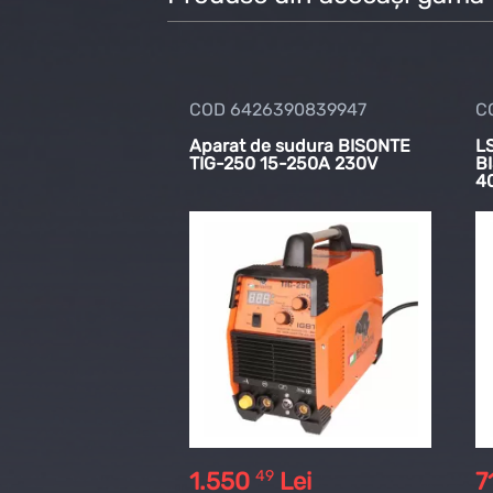
COD 6426390839947
C
Aparat de sudura BISONTE
L
TIG-250 15-250A 230V
B
4
49
1.550
Lei
7