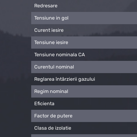
Redresare
Tensiune in gol
Curent iesire
Tensiune iesire
Tensiune nominala CA
Curentul nominal
Reglarea întârzierii gazului
Regim nominal
Eficienta
Factor de putere
Clasa de izolatie