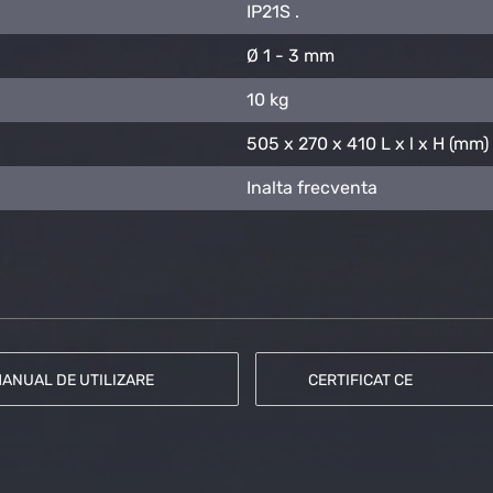
IP21S .
Ø 1 - 3 mm
10 kg
505 x 270 x 410 L x l x H (mm)
Inalta frecventa
ANUAL DE UTILIZARE
CERTIFICAT CE