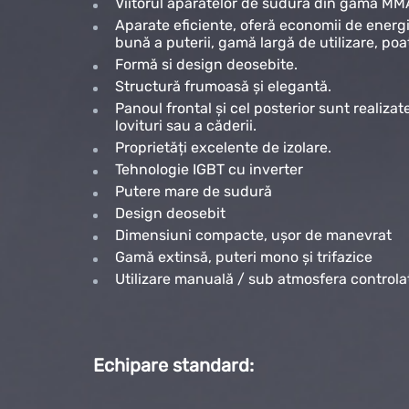
Viitorul aparatelor de sudură din gama MM
Aparate eficiente, oferă economii de energie
bună a puterii, gamă largă de utilizare, poate f
Formă si design deosebite.
Structură frumoasă și elegantă.
Panoul frontal și cel posterior sunt realiza
lovituri sau a căderii.
Proprietăți excelente de izolare.
Tehnologie IGBT cu inverter
Putere mare de sudură
Design deosebit
Dimensiuni compacte, ușor de manevrat
Gamă extinsă, puteri mono și trifazice
Utilizare manuală / sub atmosfera controlată,
Echipare standard: