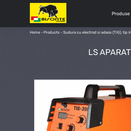
Produse
Home
-
Products
-
Sudura cu electrod si adaos (TIG), tip i
LS APARAT