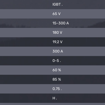
IGBT .
65 V
15-300 A
180 V
19,2 V
300 A
0-5 .
60 %
85 %
0,75 .
H .