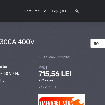
Contul meu
Coș
0
-300A 400V
RO
COD
6426390839954
ertor .
PREȚ
715,56 LEI
/ 50 V / Hz
T .
TVA inclus
737,69 LEI