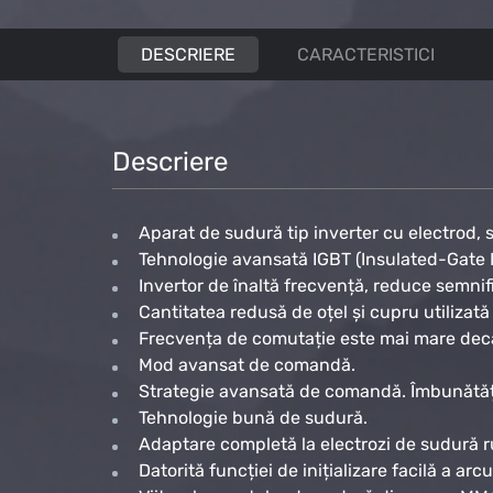
DESCRIERE
CARACTERISTICI
Descriere
Aparat de sudură tip inverter cu electrod,
Tehnologie avansată IGBT (Insulated-Gate B
Invertor de înaltă frecvență, reduce semnif
Cantitatea redusă de oțel și cupru utiliza
Frecvența de comutație este mai mare decâ
Mod avansat de comandă.
Strategie avansată de comandă. Îmbunătățe
Tehnologie bună de sudură.
Adaptare completă la electrozi de sudură ruti
Datorită funcției de inițializare facilă a arc