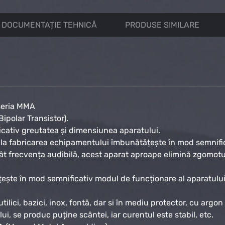
DOCUMENTAȚIE TEHNICĂ
PRODUSE SIMILARE
 seria MMA
ipolar Transistor).
icativ greutatea și dimensiunea aparatului.
tă la fabricarea echipamentului îmbunătățește în mod semnifi
t frecvența audibilă, acest aparat aproape elimină zgomotul
ște în mod semnificativ modul de funcționare al aparatului
lici, bazici, inox, fontă, dar si în mediu protector, cu argon
ului, se produc puține scântei, iar curentul este stabil, etc.