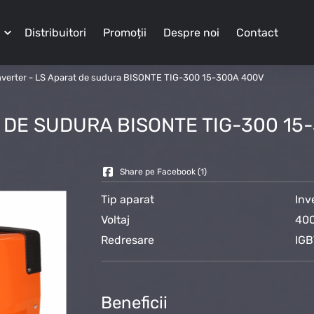
Distribuitori
Promoții
Despre noi
Contact
nverter
-
LS Aparat de sudura BISONTE TIG-300 15-300A 400V
 DE SUDURA BISONTE TIG-300 15
Share pe Facebook (
1
)
Tip aparat
Inv
Voltaj
400
Redresare
IGB
Beneficii