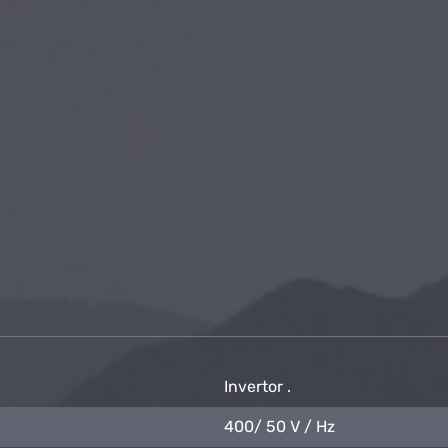
Invertor .
400/ 50 V / Hz