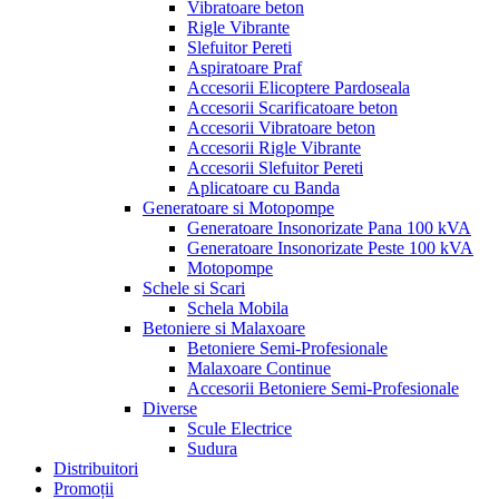
Vibratoare beton
Rigle Vibrante
Slefuitor Pereti
Aspiratoare Praf
Accesorii Elicoptere Pardoseala
Accesorii Scarificatoare beton
Accesorii Vibratoare beton
Accesorii Rigle Vibrante
Accesorii Slefuitor Pereti
Aplicatoare cu Banda
Generatoare si Motopompe
Generatoare Insonorizate Pana 100 kVA
Generatoare Insonorizate Peste 100 kVA
Motopompe
Schele si Scari
Schela Mobila
Betoniere si Malaxoare
Betoniere Semi-Profesionale
Malaxoare Continue
Accesorii Betoniere Semi-Profesionale
Diverse
Scule Electrice
Sudura
Distribuitori
Promoții