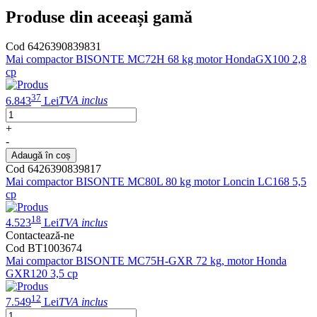
Produse din aceeași gamă
Cod 6426390839831
Mai compactor BISONTE MC72H 68 kg motor HondaGX100 2,8
cp
37
6.843
Lei
TVA inclus
+
-
Adaugă în coș
Cod 6426390839817
Mai compactor BISONTE MC80L 80 kg motor Loncin LC168 5,5
cp
18
4.523
Lei
TVA inclus
Contactează-ne
Cod BT1003674
Mai compactor BISONTE MC75H-GXR 72 kg, motor Honda
GXR120 3,5 cp
12
7.549
Lei
TVA inclus