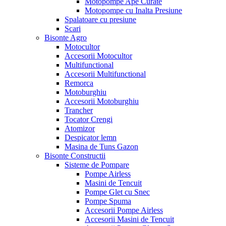
Motopompe Ape Curate
Motopompe cu Inalta Presiune
Spalatoare cu presiune
Scari
Bisonte Agro
Motocultor
Accesorii Motocultor
Multifunctional
Accesorii Multifunctional
Remorca
Motoburghiu
Accesorii Motoburghiu
Trancher
Tocator Crengi
Atomizor
Despicator lemn
Masina de Tuns Gazon
Bisonte Constructii
Sisteme de Pompare
Pompe Airless
Masini de Tencuit
Pompe Glet cu Snec
Pompe Spuma
Accesorii Pompe Airless
Accesorii Masini de Tencuit