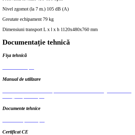
Nivel zgomot (la 7 m.)
105 dB (A)
Greutate echipament
79 kg
Dimensiuni transport L x l x h
1120x480x760 mm
Documentație tehnică
Fișa tehnică
Fisa Tehnica.pdf
Manual de utilizare
Manual utilizare Mai Compactor MC Bisonte multilingual actualizat
2025_compressed.pdf
Documente tehnice
Schema explodata.pdf
Certificat CE