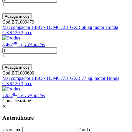
+
-
Adaugă în coș
Cod BT1009479
Mai compactor BISONTE MC72H-GXR 68 kg motor Honda
GXR120 3,5 cp
38
8.467
Lei
TVA inclus
+
-
Adaugă în coș
Cod BT1009600
Mai compactor BISONTE MC77H-GXR 77 kg, motor Honda
GXR120 3,5 cp
01
7.937
Lei
TVA inclus
Contactează-ne
✕
Autentificare
Username
Parola