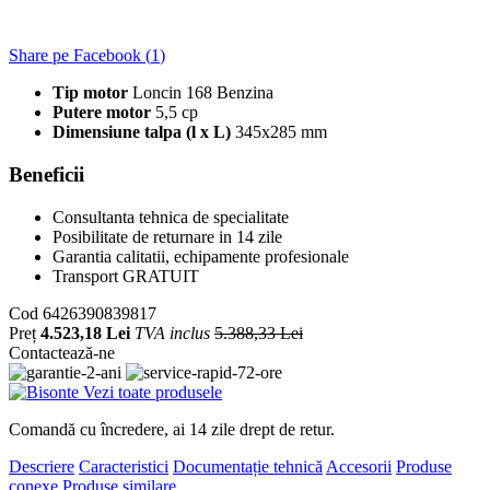
Share pe Facebook (
1
)
Tip motor
Loncin 168 Benzina
Putere motor
5,5 cp
Dimensiune talpa (l x L)
345x285 mm
Beneficii
Consultanta tehnica de specialitate
Posibilitate de returnare in 14 zile
Garantia calitatii, echipamente profesionale
Transport GRATUIT
Cod
6426390839817
Preț
4.523,18 Lei
TVA inclus
5.388,33 Lei
Contactează-ne
Vezi toate produsele
Comandă cu încredere, ai 14 zile drept de retur.
Descriere
Caracteristici
Documentație tehnică
Accesorii
Produse
conexe
Produse similare