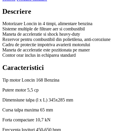
Descriere
Motorizare Loncin in 4 timpi, alimentare benzina
Sisteme multiple de filtrare aer si combustibil
Maneta de acceleratie si shock heavy-duty
Rezervor pentru combustibil din polietilena, anti-coroziune
Cadru de protectie impotriva avarierii motorului
Maneta de acceleratie este pozitionata pe maner
Contor orar inclus in echiparea standard
Caracteristici
Tip motor
Loncin 168 Benzina
Putere motor
5,5 cp
Dimensiune talpa (l x L)
345x285 mm
Cursa talpa maxima
65 mm
Forta compactare
10,7 kN
Frecventa lovituri
450-650 bpm