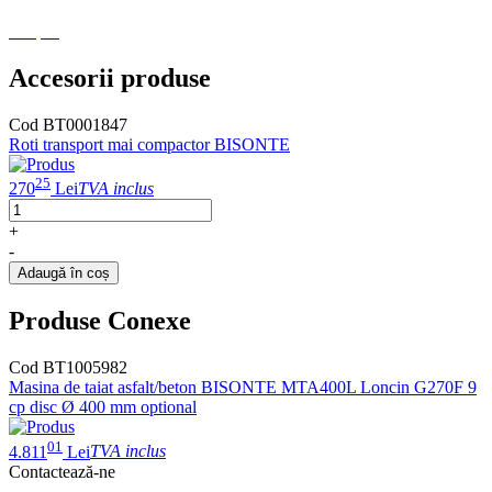
CE.pdf
Accesorii produse
Cod BT0001847
Roti transport mai compactor BISONTE
25
270
Lei
TVA inclus
+
-
Adaugă în coș
Produse Conexe
Cod BT1005982
Masina de taiat asfalt/beton BISONTE MTA400L Loncin G270F 9
cp disc Ø 400 mm optional
01
4.811
Lei
TVA inclus
Contactează-ne