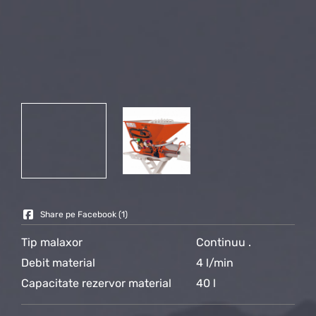
Share pe Facebook (
1
)
Tip malaxor
Continuu .
Debit material
4 l/min
Capacitate rezervor material
40 l