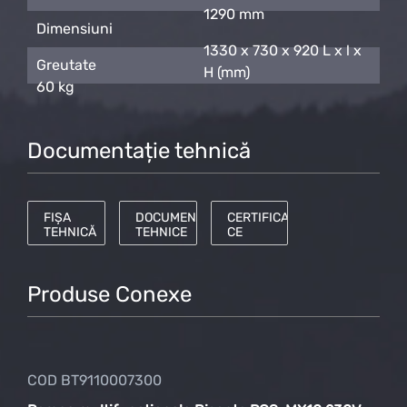
1290 mm
Dimensiuni
1330 x 730 x 920 L x l x
Greutate
H (mm)
60 kg
Documentație tehnică
FIȘA
DOCUMENTE
CERTIFICAT
TEHNICĂ
TEHNICE
CE
Produse Conexe
COD BT9110007300