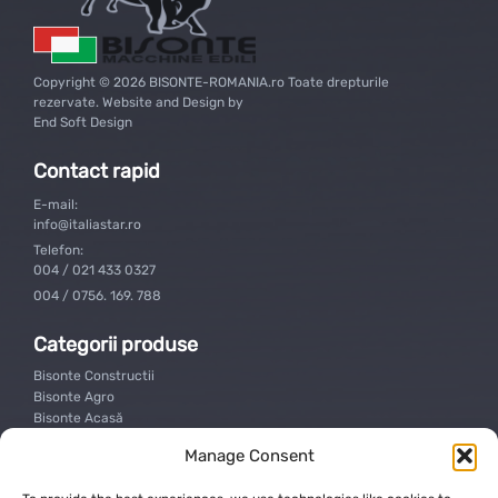
Copyright © 2026 BISONTE-ROMANIA.ro Toate drepturile
rezervate. Website and Design by
End Soft Design
Contact rapid
E-mail:
info@italiastar.ro
Telefon:
004 / 021 433 0327
004 / 0756. 169. 788
Categorii produse
Bisonte Constructii
Bisonte Agro
Bisonte Acasă
Manage Consent
Suport clienti
Contact