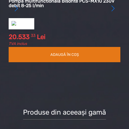
V
Pompa multifunctionala Bisonte PCS-MX10 230V
debit 8-25 l/min
33
20.533
Lei
TVA inclus
ADAUGĂ ÎN COȘ
Produse din aceeași gamă