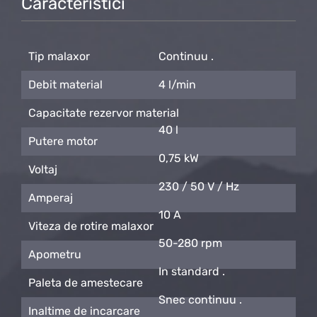
Caracteristici
Tip malaxor
Continuu .
Debit material
4 l/min
Capacitate rezervor material
40 l
Putere motor
0,75 kW
Voltaj
230 / 50 V / Hz
Amperaj
10 A
Viteza de rotire malaxor
50-280 rpm
Apometru
In standard .
Paleta de amestecare
Snec continuu .
Inaltime de incarcare