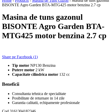
Home
-
Products
-
Masina de Tuns Gazon
-
Masina de tuns gazonul
BISONTE Agro Garden BTA-MTG425 motor benzina 2.7 cp
Masina de tuns gazonul
BISONTE Agro Garden BTA-
MTG425 motor benzina 2.7 cp
Share pe Facebook (
1
)
Tip motor
NP130 Benzina
Putere motor
2 kW
Capacitate cilindrica motor
132 cc
Beneficii
Consultanta tehnica de specialitate
Posibilitate de returnare in 14 zile
Garantia calitatii, echipamente profesionale
Cod
3161304182346