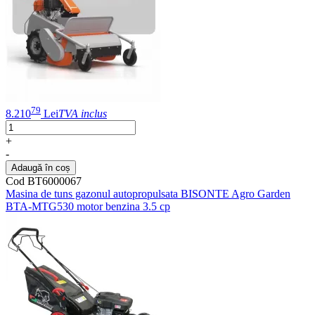
79
8.210
Lei
TVA inclus
+
-
Adaugă în coș
Cod BT6000067
Masina de tuns gazonul autopropulsata BISONTE Agro Garden
BTA-MTG530 motor benzina 3.5 cp