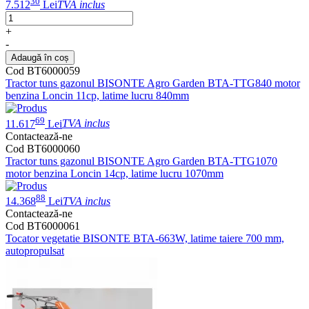
30
7.512
Lei
TVA inclus
+
-
Adaugă în coș
Cod BT6000059
Tractor tuns gazonul BISONTE Agro Garden BTA-TTG840 motor
benzina Loncin 11cp, latime lucru 840mm
69
11.617
Lei
TVA inclus
Contactează-ne
Cod BT6000060
Tractor tuns gazonul BISONTE Agro Garden BTA-TTG1070
motor benzina Loncin 14cp, latime lucru 1070mm
88
14.368
Lei
TVA inclus
Contactează-ne
Cod BT6000061
Tocator vegetatie BISONTE BTA-663W, latime taiere 700 mm,
autopropulsat