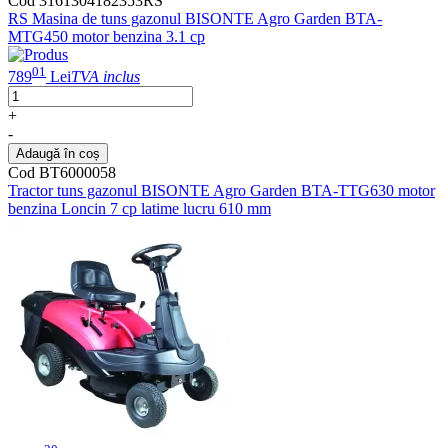
Cod 3161304182353RS
RS Masina de tuns gazonul BISONTE Agro Garden BTA-
MTG450 motor benzina 3.1 cp
01
789
Lei
TVA inclus
+
-
Adaugă în coș
Cod BT6000058
Tractor tuns gazonul BISONTE Agro Garden BTA-TTG630 motor
benzina Loncin 7 cp latime lucru 610 mm