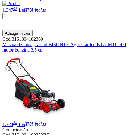
08
1.347
Lei
TVA inclus
+
-
Adaugă în coș
Cod 3161304182360
Masina de tuns gazonul BISONTE Agro Garden BTA-MTG500
motor benzina 3.5 cp
84
1.724
Lei
TVA inclus
Contactează-ne