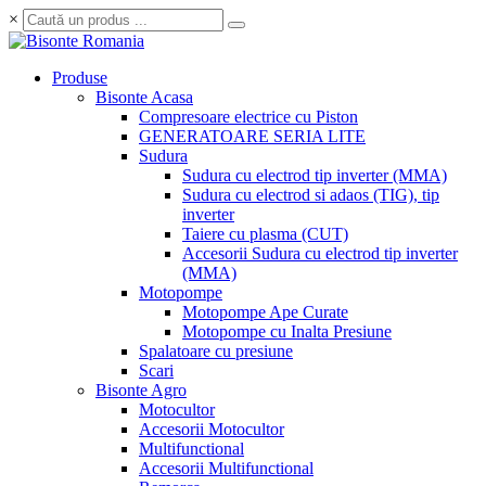
×
Produse
Bisonte Acasa
Compresoare electrice cu Piston
GENERATOARE SERIA LITE
Sudura
Sudura cu electrod tip inverter (MMA)
Sudura cu electrod si adaos (TIG), tip
inverter
Taiere cu plasma (CUT)
Accesorii Sudura cu electrod tip inverter
(MMA)
Motopompe
Motopompe Ape Curate
Motopompe cu Inalta Presiune
Spalatoare cu presiune
Scari
Bisonte Agro
Motocultor
Accesorii Motocultor
Multifunctional
Accesorii Multifunctional