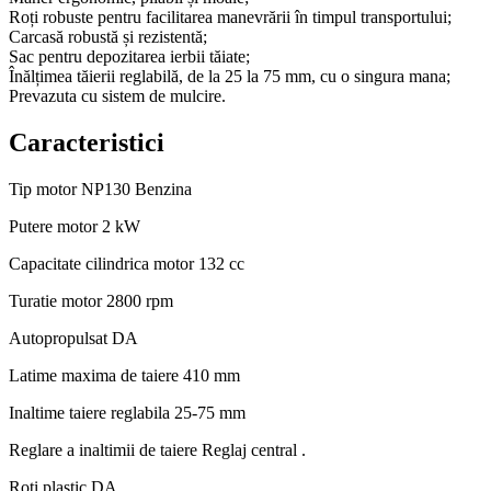
Roți robuste pentru facilitarea manevrării în timpul transportului;
Carcasă robustă și rezistentă;
Sac pentru depozitarea ierbii tăiate;
Înălțimea tăierii reglabilă, de la 25 la 75 mm, cu o singura mana;
Prevazuta cu sistem de mulcire.
Caracteristici
Tip motor
NP130 Benzina
Putere motor
2 kW
Capacitate cilindrica motor
132 cc
Turatie motor
2800 rpm
Autopropulsat
DA
Latime maxima de taiere
410 mm
Inaltime taiere reglabila
25-75 mm
Reglare a inaltimii de taiere
Reglaj central .
Roti plastic
DA