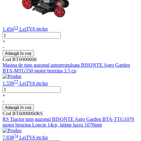
13
1.456
Lei
TVA inclus
+
-
Adaugă în coș
Cod BT6000068
Masina de tuns gazonul autopropulsata BISONTE Agro Garden
BTA-MTG550 motor benzina 3.5 cp
77
1.558
Lei
TVA inclus
+
-
Adaugă în coș
Cod BT6000060RS
RS Tractor tuns gazonul BISONTE Agro Garden BTA-TTG1070
motor benzina Loncin 14cp, latime lucru 1070mm
74
7.838
Lei
TVA inclus