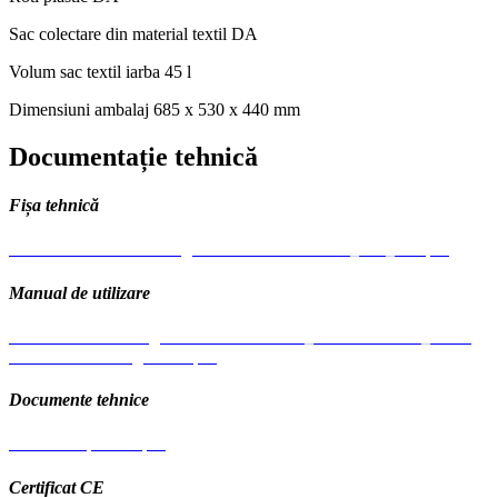
Sac colectare din material textil
DA
Volum sac textil iarba
45 l
Dimensiuni ambalaj
685 x 530 x 440 mm
Documentație tehnică
Fișa tehnică
Fisa tehnica Masini tuns gazonul BTA-MTG425_450_500.pdf
Manual de utilizare
Manual masini tuns gazon BTA-MTG425_BTA-MTG450_BTA-
MTG500 multilingual A5.pdf
Documente tehnice
Schema-explodata.pdf
Certificat CE