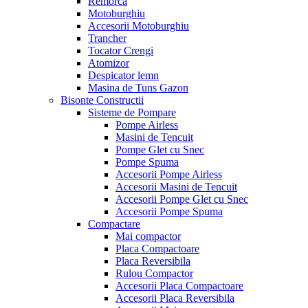
Remorca
Motoburghiu
Accesorii Motoburghiu
Trancher
Tocator Crengi
Atomizor
Despicator lemn
Masina de Tuns Gazon
Bisonte Constructii
Sisteme de Pompare
Pompe Airless
Masini de Tencuit
Pompe Glet cu Snec
Pompe Spuma
Accesorii Pompe Airless
Accesorii Masini de Tencuit
Accesorii Pompe Glet cu Snec
Accesorii Pompe Spuma
Compactare
Mai compactor
Placa Compactoare
Placa Reversibila
Rulou Compactor
Accesorii Placa Compactoare
Accesorii Placa Reversibila