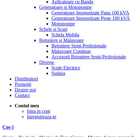
Aplicatoare cu Banda
Generatoare si Motopompe
Generatoare Insonorizate Pana 100 kVA
Generatoare Insonorizate Peste 100 kVA
Motopompe
Schele si Scari
Schela Mobila
Betoniere si Malaxoare
Betoniere Semi-Profesionale
Malaxoare Continue
Accesorii Betoniere Semi-Profesionale
Diverse
Scule Electrice
Sudura
Distribuitori
Promoții
Despre noi
Contact
Contul meu
Intra in cont
Inregistreaza-te
Coș
0