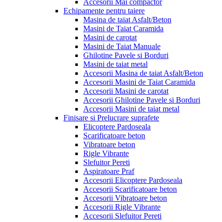
Accesorii Mai compactor
Echipamente pentru taiere
Masina de taiat Asfalt/Beton
Masini de Taiat Caramida
Masini de carotat
Masini de Taiat Manuale
Ghilotine Pavele si Borduri
Masini de taiat metal
Accesorii Masina de taiat Asfalt/Beton
Accesorii Masini de Taiat Caramida
Accesorii Masini de carotat
Accesorii Ghilotine Pavele si Borduri
Accesorii Masini de taiat metal
Finisare si Prelucrare suprafete
Elicoptere Pardoseala
Scarificatoare beton
Vibratoare beton
Rigle Vibrante
Slefuitor Pereti
Aspiratoare Praf
Accesorii Elicoptere Pardoseala
Accesorii Scarificatoare beton
Accesorii Vibratoare beton
Accesorii Rigle Vibrante
Accesorii Slefuitor Pereti