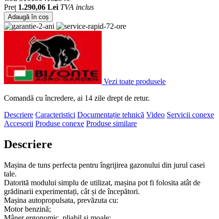
Preț
1.290,06 Lei
TVA inclus
Adaugă în coș
Vezi toate produsele
Comandă cu încredere, ai 14 zile drept de retur.
Descriere
Caracteristici
Documentație tehnică
Video
Servicii conexe
Accesorii
Produse conexe
Produse similare
Descriere
Mașina de tuns perfecta pentru îngrijirea gazonului din jurul casei
tale.
Datorită modului simplu de utilizat, mașina pot fi folosita atât de
grădinarii experimentați, cât și de începători.
Mașina autopropulsata, prevăzuta cu:
Motor benzină;
Mâner ergonomic, pliabil și moale;