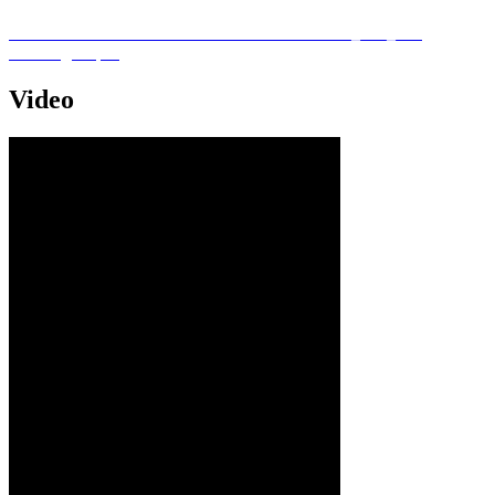
CE MASINI DE TUNS IARBA BTA-MTG425_450_500
multilingual.pdf
Video