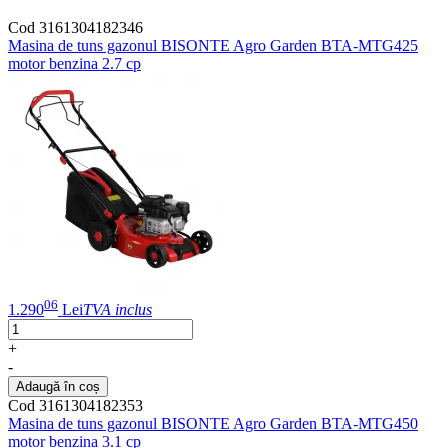
Cod 3161304182346
Masina de tuns gazonul BISONTE Agro Garden BTA-MTG425
motor benzina 2.7 cp
06
1.290
Lei
TVA inclus
+
-
Adaugă în coș
Cod 3161304182353
Masina de tuns gazonul BISONTE Agro Garden BTA-MTG450
motor benzina 3.1 cp