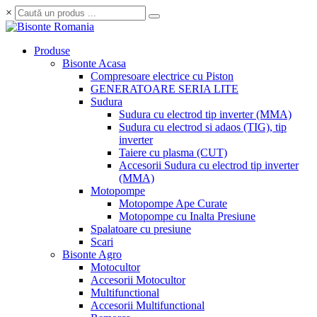
×
Produse
Bisonte Acasa
Compresoare electrice cu Piston
GENERATOARE SERIA LITE
Sudura
Sudura cu electrod tip inverter (MMA)
Sudura cu electrod si adaos (TIG), tip
inverter
Taiere cu plasma (CUT)
Accesorii Sudura cu electrod tip inverter
(MMA)
Motopompe
Motopompe Ape Curate
Motopompe cu Inalta Presiune
Spalatoare cu presiune
Scari
Bisonte Agro
Motocultor
Accesorii Motocultor
Multifunctional
Accesorii Multifunctional