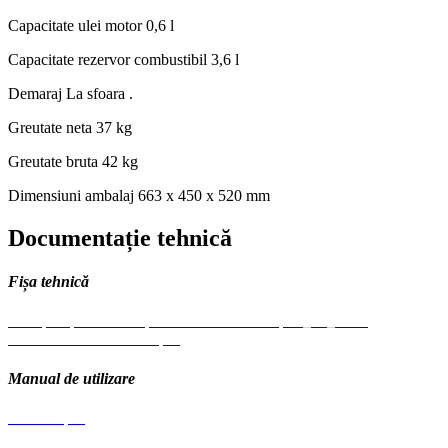
Capacitate ulei motor
0,6 l
Capacitate rezervor combustibil
3,6 l
Demaraj
La sfoara .
Greutate neta
37 kg
Greutate bruta
42 kg
Dimensiuni ambalaj
663 x 450 x 520 mm
Documentație tehnică
Fișa tehnică
Motopompe Pentru Apa Semicurata Bta-Mp50_80_100 -
Distribuitor.Pdf-12069-.pdf
Manual de utilizare
Manual .pdf