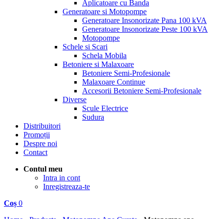
Aplicatoare cu Banda
Generatoare si Motopompe
Generatoare Insonorizate Pana 100 kVA
Generatoare Insonorizate Peste 100 kVA
Motopompe
Schele si Scari
Schela Mobila
Betoniere si Malaxoare
Betoniere Semi-Profesionale
Malaxoare Continue
Accesorii Betoniere Semi-Profesionale
Diverse
Scule Electrice
Sudura
Distribuitori
Promoții
Despre noi
Contact
Contul meu
Intra in cont
Inregistreaza-te
Coș
0