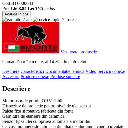
Cod
BT6000033
Preț
1.668,84 Lei
TVA inclus
Adaugă în coș
Vezi toate produsele
Comandă cu încredere, ai 14 zile drept de retur.
Descriere
Caracteristici
Documentație tehnică
Video
Servicii conexe
Accesorii
Produse conexe
Produse similare
Descriere
Motor usor de pornit, OHV fiabil
Dispozitiv de protectie pentru nivel de ulei scazut
Paleta fixa si rotativa fabricata din fonta
Garnitura de etansare din ceramica
Senzor lipsa ulei cu oprirea automata a motorului
Carcasa pompei este fabricata din aliaj de aluminiu avand o greutate