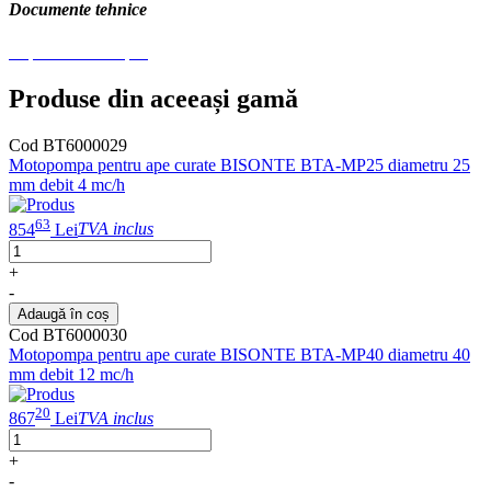
Documente tehnice
Explozie Piese -.pdf
Produse din aceeași gamă
Cod BT6000029
Motopompa pentru ape curate BISONTE BTA-MP25 diametru 25
mm debit 4 mc/h
63
854
Lei
TVA inclus
+
-
Adaugă în coș
Cod BT6000030
Motopompa pentru ape curate BISONTE BTA-MP40 diametru 40
mm debit 12 mc/h
20
867
Lei
TVA inclus
+
-