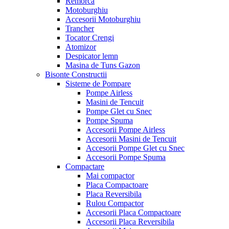
Remorca
Motoburghiu
Accesorii Motoburghiu
Trancher
Tocator Crengi
Atomizor
Despicator lemn
Masina de Tuns Gazon
Bisonte Constructii
Sisteme de Pompare
Pompe Airless
Masini de Tencuit
Pompe Glet cu Snec
Pompe Spuma
Accesorii Pompe Airless
Accesorii Masini de Tencuit
Accesorii Pompe Glet cu Snec
Accesorii Pompe Spuma
Compactare
Mai compactor
Placa Compactoare
Placa Reversibila
Rulou Compactor
Accesorii Placa Compactoare
Accesorii Placa Reversibila