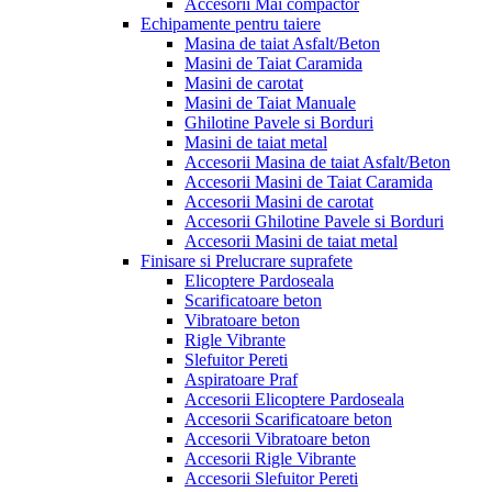
Accesorii Mai compactor
Echipamente pentru taiere
Masina de taiat Asfalt/Beton
Masini de Taiat Caramida
Masini de carotat
Masini de Taiat Manuale
Ghilotine Pavele si Borduri
Masini de taiat metal
Accesorii Masina de taiat Asfalt/Beton
Accesorii Masini de Taiat Caramida
Accesorii Masini de carotat
Accesorii Ghilotine Pavele si Borduri
Accesorii Masini de taiat metal
Finisare si Prelucrare suprafete
Elicoptere Pardoseala
Scarificatoare beton
Vibratoare beton
Rigle Vibrante
Slefuitor Pereti
Aspiratoare Praf
Accesorii Elicoptere Pardoseala
Accesorii Scarificatoare beton
Accesorii Vibratoare beton
Accesorii Rigle Vibrante
Accesorii Slefuitor Pereti