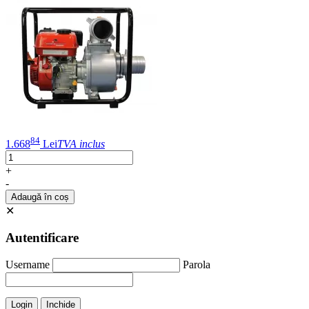
84
1.668
Lei
TVA inclus
+
-
Adaugă în coș
✕
Autentificare
Username
Parola
Login
Inchide