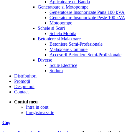
Aplicatoare cu Banda
Generatoare si Motopompe
Generatoare Insonorizate Pana 100 kVA
Generatoare Insonorizate Peste 100 kVA
Motopompe
Schele si Scari
Schela Mobila
Betoniere si Malaxoare
Betoniere Semi-Profesionale
Malaxoare Continue
Accesorii Betoniere Semi-Profesionale
Diverse
Scule Electrice
Sudura
Distribuitori
Promoții
Despre noi
Contact
Contul meu
Intra in cont
Inregistreaza-te
Coș