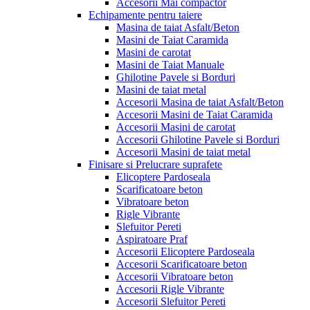
Accesorii Mai compactor
Echipamente pentru taiere
Masina de taiat Asfalt/Beton
Masini de Taiat Caramida
Masini de carotat
Masini de Taiat Manuale
Ghilotine Pavele si Borduri
Masini de taiat metal
Accesorii Masina de taiat Asfalt/Beton
Accesorii Masini de Taiat Caramida
Accesorii Masini de carotat
Accesorii Ghilotine Pavele si Borduri
Accesorii Masini de taiat metal
Finisare si Prelucrare suprafete
Elicoptere Pardoseala
Scarificatoare beton
Vibratoare beton
Rigle Vibrante
Slefuitor Pereti
Aspiratoare Praf
Accesorii Elicoptere Pardoseala
Accesorii Scarificatoare beton
Accesorii Vibratoare beton
Accesorii Rigle Vibrante
Accesorii Slefuitor Pereti