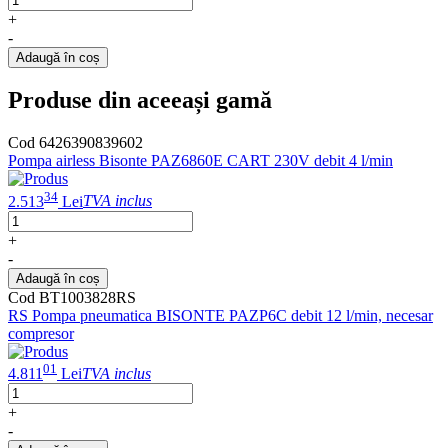
+
-
Adaugă în coș
Produse din aceeași gamă
Cod 6426390839602
Pompa airless Bisonte PAZ6860E CART 230V debit 4 l/min
34
2.513
Lei
TVA inclus
+
-
Adaugă în coș
Cod BT1003828RS
RS Pompa pneumatica BISONTE PAZP6C debit 12 l/min, necesar
compresor
01
4.811
Lei
TVA inclus
+
-