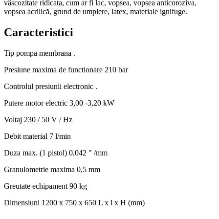
vâscozitate ridicata, cum ar fi lac, vopsea, vopsea anticoroziva,
vopsea acrilică, grund de umplere, latex, materiale ignifuge.
Caracteristici
Tip pompa
membrana .
Presiune maxima de functionare
210 bar
Controlul presiunii
electronic .
Putere motor electric
3,00 -3,20 kW
Voltaj
230 / 50 V / Hz
Debit material
7 l/min
Duza max. (1 pistol)
0,042 " /mm
Granulometrie maxima
0,5 mm
Greutate echipament
90 kg
Dimensiuni
1200 x 750 x 650 L x l x H (mm)