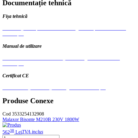
Documentație tehnică
Fișa tehnică
Paz-7000_2 Pompa Airless Pentru Zugravit Vopsit Bisonte.Pdf-
11829-.pdf
Manual de utilizare
Manual-De-Utilizare-Paz-7000_2-Multilingual-A5-Red.Pdf-
11829-.pdf
Certificat CE
Ce-Paz-7000_2-Bisonte_multilingual.Pdf-11829-.pdf
Produse Conexe
Cod 3533254132908
Malaxor Bisonte M210B 230V 1800W
38
562
Lei
TVA inclus