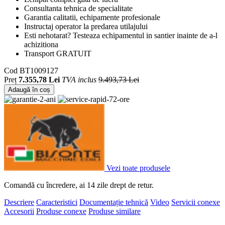
Consultanta tehnica de specialitate
Garantia calitatii, echipamente profesionale
Instructaj operator la predarea utilajului
Esti nehotarat? Testeaza echipamentul in santier inainte de a-l
achizitiona
Transport GRATUIT
Cod
BT1009127
Preț
7.355,78 Lei
TVA inclus
9.493,73 Lei
Adaugă în coș
Vezi toate produsele
Comandă cu încredere, ai 14 zile drept de retur.
Descriere
Caracteristici
Documentație tehnică
Video
Servicii conexe
Accesorii
Produse conexe
Produse similare