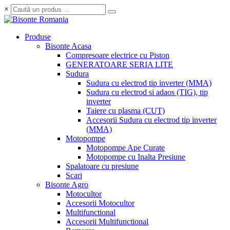
×
Produse
Bisonte Acasa
Compresoare electrice cu Piston
GENERATOARE SERIA LITE
Sudura
Sudura cu electrod tip inverter (MMA)
Sudura cu electrod si adaos (TIG), tip
inverter
Taiere cu plasma (CUT)
Accesorii Sudura cu electrod tip inverter
(MMA)
Motopompe
Motopompe Ape Curate
Motopompe cu Inalta Presiune
Spalatoare cu presiune
Scari
Bisonte Agro
Motocultor
Accesorii Motocultor
Multifunctional
Accesorii Multifunctional