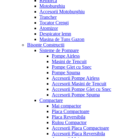
Remorca
Motoburghiu
Accesorii Motoburghiu
Trancher
Tocator Crengi
Atomizor
Despicator lemn
Masina de Tuns Gazon
Bisonte Constructii
Sisteme de Pompare
Pompe Airless
Masini de Tencuit
Pompe Glet cu Snec
Pompe Spuma
Accesorii Pompe Airless
Accesorii Masini de Tencuit
Accesorii Pompe Glet cu Snec
Accesorii Pompe Spuma
Compactare
Mai compactor
Placa Compactoare
Placa Reversibila
Rulou Compactor
Accesorii Placa Compactoare
Accesorii Placa Reversibila