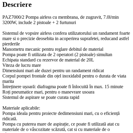
Descriere
PAZ7000/2 Pompa airless cu membrana, de zugravit, 7.0l/min
3200W, include 2 pistoale + 2 furtunuri
Sistemul de vopsire airless confera utilizatorului un randament foarte
mare si o precizie deosebita in acoperirea suprafetei, reducand astfel
pierderile
Manometru mecanic pentru reglare debitul de material
Pompa poate fi utilizata de 2 operatori (2 pistoale) simultan
Echipata standard cu rezervor de material de 20L
Viteza de lucru mare
Dimensiuni mari ale duzei pentru un randament ridicat
Corpul pompei frontale din oțel inoxidabil pentru o durata de viata
marita
Întreținere ușoară: diafragma poate fi înlocuită în max. 15 minute
Roți pneumatice mari, pentru o manevrare usoara
Sistemul de aspirare se poate curata rapid
Materiale aplicabile:
Pompa ideala pentru proiecte dedimensiuni mari, cu o eficiență
ridicată.
Pompa cu puterea mare de aspirație, ce poate fi utilizată atat cu
materiale de o vâscozitate scăzută, cat si cu materiale de o