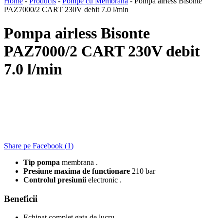
Home
-
Products
-
Pompe cu Membrana
-
Pompa airless Bisonte
PAZ7000/2 CART 230V debit 7.0 l/min
Pompa airless Bisonte
PAZ7000/2 CART 230V debit
7.0 l/min
Share pe Facebook (
1
)
Tip pompa
membrana .
Presiune maxima de functionare
210 bar
Controlul presiunii
electronic .
Beneficii
Echipat complet gata de lucru