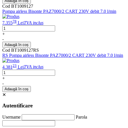
Adaugă în coș
Cod BT1009127
Pompa airless Bisonte PAZ7000/2 CART 230V debit 7.0 l/min
78
7.355
Lei
TVA inclus
+
-
Adaugă în coș
Cod BT1009127RS
RS Pompa airless Bisonte PAZ7000/2 CART 230V debit 7.0 l/min
23
4.381
Lei
TVA inclus
+
-
Adaugă în coș
✕
Autentificare
Username
Parola