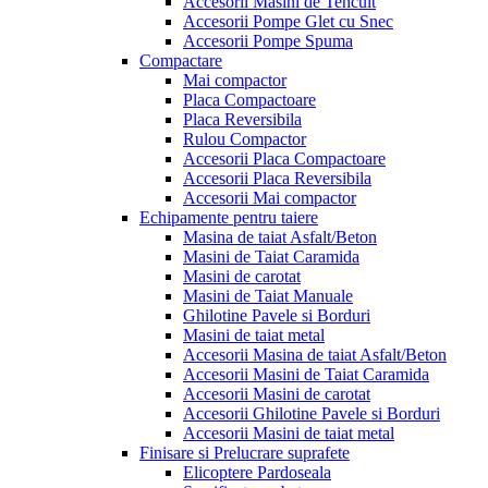
Accesorii Masini de Tencuit
Accesorii Pompe Glet cu Snec
Accesorii Pompe Spuma
Compactare
Mai compactor
Placa Compactoare
Placa Reversibila
Rulou Compactor
Accesorii Placa Compactoare
Accesorii Placa Reversibila
Accesorii Mai compactor
Echipamente pentru taiere
Masina de taiat Asfalt/Beton
Masini de Taiat Caramida
Masini de carotat
Masini de Taiat Manuale
Ghilotine Pavele si Borduri
Masini de taiat metal
Accesorii Masina de taiat Asfalt/Beton
Accesorii Masini de Taiat Caramida
Accesorii Masini de carotat
Accesorii Ghilotine Pavele si Borduri
Accesorii Masini de taiat metal
Finisare si Prelucrare suprafete
Elicoptere Pardoseala