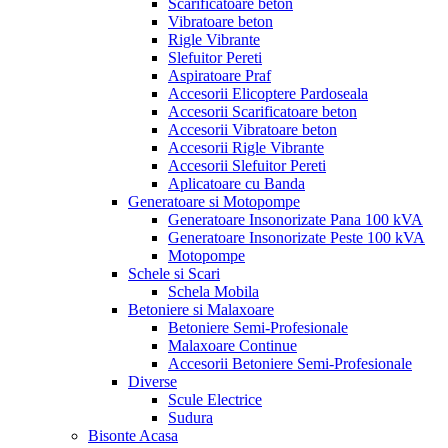
Scarificatoare beton
Vibratoare beton
Rigle Vibrante
Slefuitor Pereti
Aspiratoare Praf
Accesorii Elicoptere Pardoseala
Accesorii Scarificatoare beton
Accesorii Vibratoare beton
Accesorii Rigle Vibrante
Accesorii Slefuitor Pereti
Aplicatoare cu Banda
Generatoare si Motopompe
Generatoare Insonorizate Pana 100 kVA
Generatoare Insonorizate Peste 100 kVA
Motopompe
Schele si Scari
Schela Mobila
Betoniere si Malaxoare
Betoniere Semi-Profesionale
Malaxoare Continue
Accesorii Betoniere Semi-Profesionale
Diverse
Scule Electrice
Sudura
Bisonte Acasa