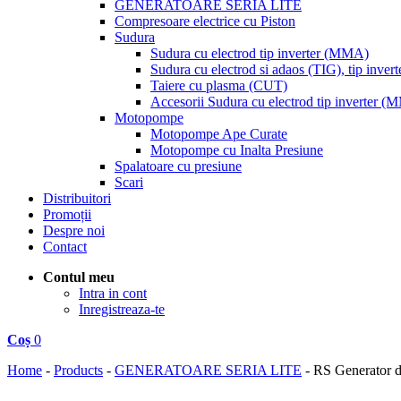
GENERATOARE SERIA LITE
Compresoare electrice cu Piston
Sudura
Sudura cu electrod tip inverter (MMA)
Sudura cu electrod si adaos (TIG), tip invert
Taiere cu plasma (CUT)
Accesorii Sudura cu electrod tip inverter 
Motopompe
Motopompe Ape Curate
Motopompe cu Inalta Presiune
Spalatoare cu presiune
Scari
Distribuitori
Promoții
Despre noi
Contact
Contul meu
Intra in cont
Inregistreaza-te
Coș
0
Home
-
Products
-
GENERATOARE SERIA LITE
-
RS Generator 