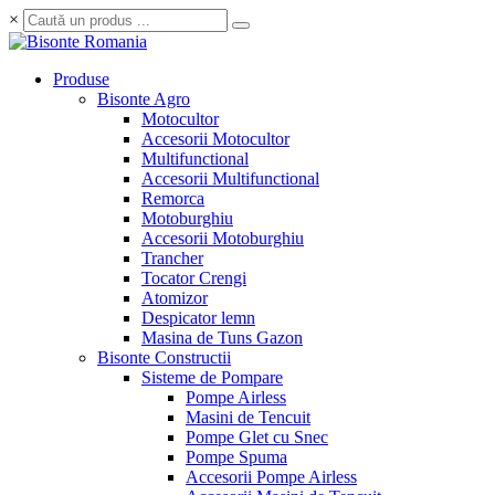
×
Produse
Bisonte Agro
Motocultor
Accesorii Motocultor
Multifunctional
Accesorii Multifunctional
Remorca
Motoburghiu
Accesorii Motoburghiu
Trancher
Tocator Crengi
Atomizor
Despicator lemn
Masina de Tuns Gazon
Bisonte Constructii
Sisteme de Pompare
Pompe Airless
Masini de Tencuit
Pompe Glet cu Snec
Pompe Spuma
Accesorii Pompe Airless