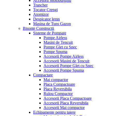
Accesorii Motoburghiu
Trancher
Tocator Crengi
Atomizor
Despicator lemn
Masina de Tuns Gazon
Bisonte Constructii
Sisteme de Pompare
Pompe Airless
Masini de Tencuit
Pompe Glet cu Snec
Pompe Spuma
Accesorii Pompe Airless
Accesorii Masini de Tencuit
Accesorii Pompe Glet cu Snec
Accesorii Pompe Spuma
Compactare
Mai compactor
Placa Compactoare
Placa Reversibila
Rulou Compactor
Accesorii Placa Compactoare
Accesorii Placa Reversibila
Accesorii Mai compactor
Echipamente pentru taiere