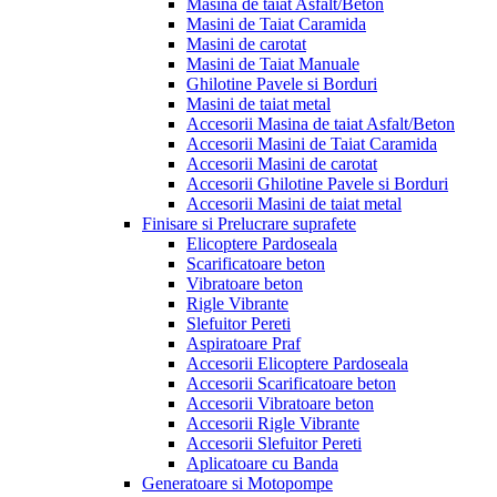
Masina de taiat Asfalt/Beton
Masini de Taiat Caramida
Masini de carotat
Masini de Taiat Manuale
Ghilotine Pavele si Borduri
Masini de taiat metal
Accesorii Masina de taiat Asfalt/Beton
Accesorii Masini de Taiat Caramida
Accesorii Masini de carotat
Accesorii Ghilotine Pavele si Borduri
Accesorii Masini de taiat metal
Finisare si Prelucrare suprafete
Elicoptere Pardoseala
Scarificatoare beton
Vibratoare beton
Rigle Vibrante
Slefuitor Pereti
Aspiratoare Praf
Accesorii Elicoptere Pardoseala
Accesorii Scarificatoare beton
Accesorii Vibratoare beton
Accesorii Rigle Vibrante
Accesorii Slefuitor Pereti
Aplicatoare cu Banda
Generatoare si Motopompe