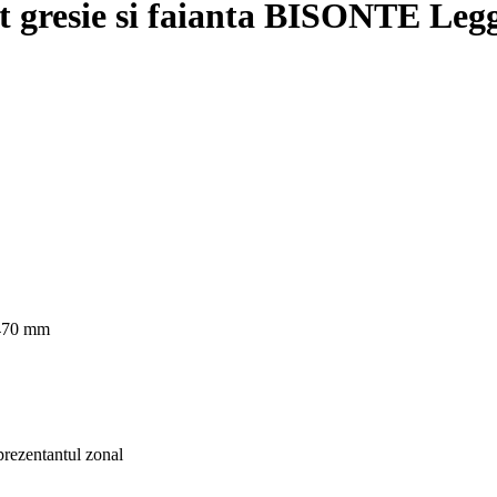
t gresie si faianta BISONTE Le
470 mm
eprezentantul zonal