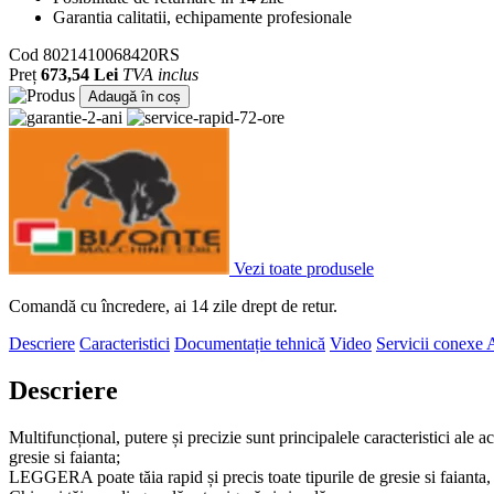
Garantia calitatii, echipamente profesionale
Cod
8021410068420RS
Preț
673,54 Lei
TVA inclus
Adaugă în coș
Vezi toate produsele
Comandă cu încredere, ai 14 zile drept de retur.
Descriere
Caracteristici
Documentație tehnică
Video
Servicii conexe
A
Descriere
Multifuncțional, putere și precizie sunt principalele caracteristici ale 
gresie si faianta;
LEGGERA poate tăia rapid și precis toate tipurile de gresie si faianta