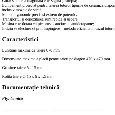
Chiar și tăierea diagonală este sigură și simplă;
Echipament proiectat pentru tăierea tuturor tipurile de ceramică disponib
inclusiv mozaic de sticlă;
Mâner ergonomic precis și extrem de puternic;
Transportul și depozitarea sunt rapide și ușoare;
Masina este dotata cu picioruse cauciucate antiderapante;
Incizia se efectuează prin împingere – metoda eficienta in cazul tuturor
Caracteristici
Lungime maxima de taiere
670 mm
Dimensiune maxima a placii pentru taieri pe diagon
470 x 470 mm
Grosime taiere
5 - 15 mm
Rotita taiere Ø
15 x 6 x 1,5 mm
Documentație tehnică
Fișa tehnică
LEGGERA-masina-de-taiat-gresie-faianta-Distribuitor-1.pdf