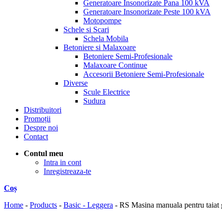
Generatoare Insonorizate Pana 100 kVA
Generatoare Insonorizate Peste 100 kVA
Motopompe
Schele si Scari
Schela Mobila
Betoniere si Malaxoare
Betoniere Semi-Profesionale
Malaxoare Continue
Accesorii Betoniere Semi-Profesionale
Diverse
Scule Electrice
Sudura
Distribuitori
Promoții
Despre noi
Contact
Contul meu
Intra in cont
Inregistreaza-te
Coș
Home
-
Products
-
Basic - Leggera
-
RS Masina manuala pentru taia