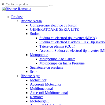
×
Produse
Bisonte Acasa
Compresoare electrice cu Piston
GENERATOARE SERIA LITE
Sudura
Sudura cu electrod tip inverter (MMA)
Sudura cu electrod si adaos (TIG), tip invert
Taiere cu plasma (CUT)
Accesorii Sudura cu electrod tip inverter 
Motopompe
Motopompe Ape Curate
Motopompe cu Inalta Presiune
Spalatoare cu presiune
Scari
Bisonte Agro
Motocultor
Accesorii Motocultor
Multifunctional
Accesorii Multifunctional
Remorca
Motoburghiu