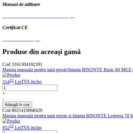
Manual de utilizare
Manual-de-utilizare-LEGGERAro.pdf
Certificat CE
CE LEGGERA.pdf
Produse din aceeași gamă
Cod 3161304182391
Masina manuala pentru taiat gresie/faianta BISONTE Basic 60 MG
32
314
Lei
TVA inclus
+
-
Adaugă în coș
Cod 8021410068420
Masina manuala pentru taiat gresie si faianta BISONTE Leggera 
32
852
Lei
TVA inclus