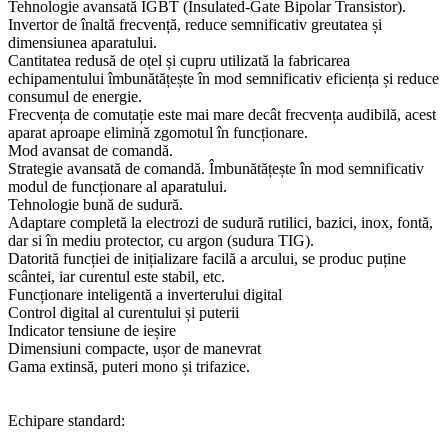
Tehnologie avansată IGBT (Insulated-Gate Bipolar Transistor).
Invertor de înaltă frecvență, reduce semnificativ greutatea și
dimensiunea aparatului.
Cantitatea redusă de oțel și cupru utilizată la fabricarea
echipamentului îmbunătățește în mod semnificativ eficiența și reduce
consumul de energie.
Frecvența de comutație este mai mare decât frecvența audibilă, acest
aparat aproape elimină zgomotul în funcționare.
Mod avansat de comandă.
Strategie avansată de comandă. Îmbunătățește în mod semnificativ
modul de funcționare al aparatului.
Tehnologie bună de sudură.
Adaptare completă la electrozi de sudură rutilici, bazici, inox, fontă,
dar si în mediu protector, cu argon (sudura TIG).
Datorită funcției de inițializare facilă a arcului, se produc puține
scântei, iar curentul este stabil, etc.
Funcționare inteligentă a inverterului digital
Control digital al curentului și puterii
Indicator tensiune de ieșire
Dimensiuni compacte, ușor de manevrat
Gama extinsă, puteri mono și trifazice.
Echipare standard: