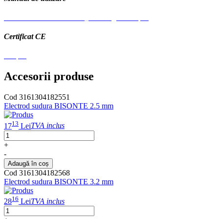
Manual de utilizare MMA_multilingual A5.pdf
Certificat CE
CE.pdf
Accesorii produse
Cod 3161304182551
Electrod sudura BISONTE 2.5 mm
13
17
Lei
TVA inclus
+
-
Adaugă în coș
Cod 3161304182568
Electrod sudura BISONTE 3.2 mm
16
28
Lei
TVA inclus