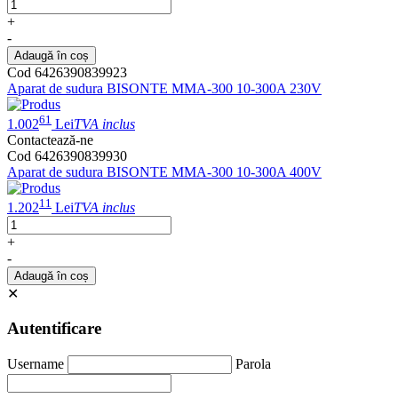
+
-
Adaugă în coș
Cod 6426390839923
Aparat de sudura BISONTE MMA-300 10-300A 230V
61
1.002
Lei
TVA inclus
Contactează-ne
Cod 6426390839930
Aparat de sudura BISONTE MMA-300 10-300A 400V
11
1.202
Lei
TVA inclus
+
-
Adaugă în coș
✕
Autentificare
Username
Parola