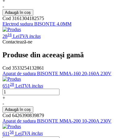
+
-
Adaugă în coș
Cod 3161304182575
Electrod sudura BISONTE 4.0MM
16
28
Lei
TVA inclus
Contactează-ne
Produse din aceeași gamă
Cod 3533254132861
Aparat de sudura BISONTE MMA-160 20-160A 230V
28
651
Lei
TVA inclus
+
-
Adaugă în coș
Cod 6426390839879
Aparat de sudura BISONTE MMA-200 10-200A 230V
58
611
Lei
TVA inclus