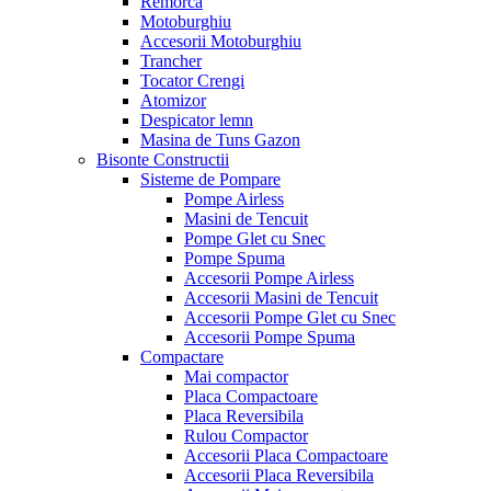
Remorca
Motoburghiu
Accesorii Motoburghiu
Trancher
Tocator Crengi
Atomizor
Despicator lemn
Masina de Tuns Gazon
Bisonte Constructii
Sisteme de Pompare
Pompe Airless
Masini de Tencuit
Pompe Glet cu Snec
Pompe Spuma
Accesorii Pompe Airless
Accesorii Masini de Tencuit
Accesorii Pompe Glet cu Snec
Accesorii Pompe Spuma
Compactare
Mai compactor
Placa Compactoare
Placa Reversibila
Rulou Compactor
Accesorii Placa Compactoare
Accesorii Placa Reversibila