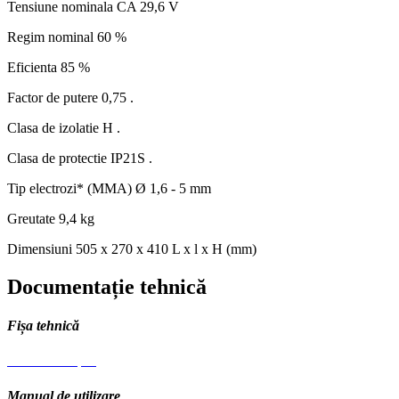
Tensiune nominala CA
29,6 V
Regim nominal
60 %
Eficienta
85 %
Factor de putere
0,75 .
Clasa de izolatie
H .
Clasa de protectie
IP21S .
Tip electrozi* (MMA)
Ø 1,6 - 5 mm
Greutate
9,4 kg
Dimensiuni
505 x 270 x 410 L x l x H (mm)
Documentație tehnică
Fișa tehnică
Fisa tehnica.pdf
Manual de utilizare