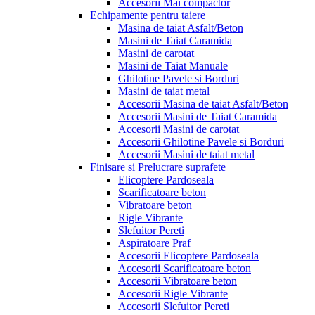
Accesorii Mai compactor
Echipamente pentru taiere
Masina de taiat Asfalt/Beton
Masini de Taiat Caramida
Masini de carotat
Masini de Taiat Manuale
Ghilotine Pavele si Borduri
Masini de taiat metal
Accesorii Masina de taiat Asfalt/Beton
Accesorii Masini de Taiat Caramida
Accesorii Masini de carotat
Accesorii Ghilotine Pavele si Borduri
Accesorii Masini de taiat metal
Finisare si Prelucrare suprafete
Elicoptere Pardoseala
Scarificatoare beton
Vibratoare beton
Rigle Vibrante
Slefuitor Pereti
Aspiratoare Praf
Accesorii Elicoptere Pardoseala
Accesorii Scarificatoare beton
Accesorii Vibratoare beton
Accesorii Rigle Vibrante
Accesorii Slefuitor Pereti