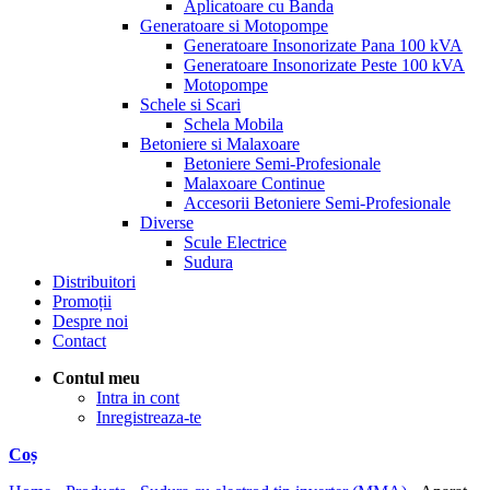
Aplicatoare cu Banda
Generatoare si Motopompe
Generatoare Insonorizate Pana 100 kVA
Generatoare Insonorizate Peste 100 kVA
Motopompe
Schele si Scari
Schela Mobila
Betoniere si Malaxoare
Betoniere Semi-Profesionale
Malaxoare Continue
Accesorii Betoniere Semi-Profesionale
Diverse
Scule Electrice
Sudura
Distribuitori
Promoții
Despre noi
Contact
Contul meu
Intra in cont
Inregistreaza-te
Coș