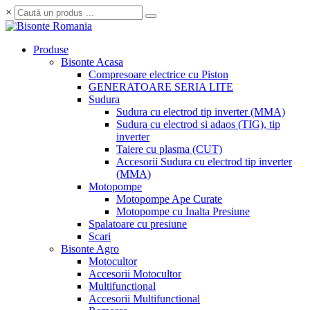
×
Produse
Bisonte Acasa
Compresoare electrice cu Piston
GENERATOARE SERIA LITE
Sudura
Sudura cu electrod tip inverter (MMA)
Sudura cu electrod si adaos (TIG), tip
inverter
Taiere cu plasma (CUT)
Accesorii Sudura cu electrod tip inverter
(MMA)
Motopompe
Motopompe Ape Curate
Motopompe cu Inalta Presiune
Spalatoare cu presiune
Scari
Bisonte Agro
Motocultor
Accesorii Motocultor
Multifunctional
Accesorii Multifunctional