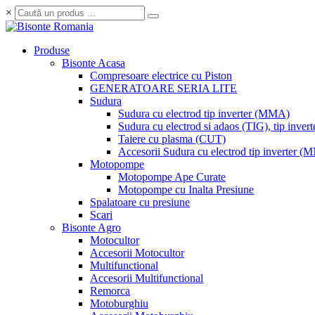
×
Produse
Bisonte Acasa
Compresoare electrice cu Piston
GENERATOARE SERIA LITE
Sudura
Sudura cu electrod tip inverter (MMA)
Sudura cu electrod si adaos (TIG), tip invert
Taiere cu plasma (CUT)
Accesorii Sudura cu electrod tip inverter 
Motopompe
Motopompe Ape Curate
Motopompe cu Inalta Presiune
Spalatoare cu presiune
Scari
Bisonte Agro
Motocultor
Accesorii Motocultor
Multifunctional
Accesorii Multifunctional
Remorca
Motoburghiu