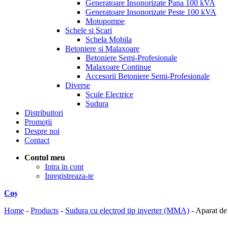
Generatoare Insonorizate Pana 100 kVA
Generatoare Insonorizate Peste 100 kVA
Motopompe
Schele si Scari
Schela Mobila
Betoniere si Malaxoare
Betoniere Semi-Profesionale
Malaxoare Continue
Accesorii Betoniere Semi-Profesionale
Diverse
Scule Electrice
Sudura
Distribuitori
Promoții
Despre noi
Contact
Contul meu
Intra in cont
Inregistreaza-te
Coș
Home
-
Products
-
Sudura cu electrod tip inverter (MMA)
-
Aparat d