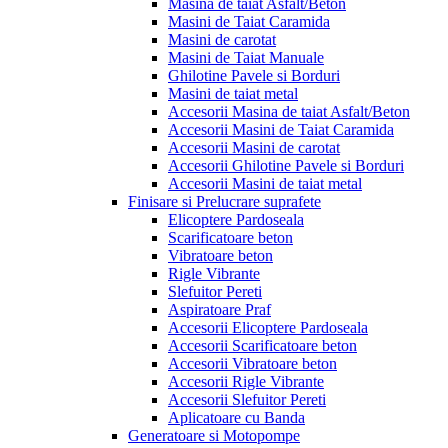
Masina de taiat Asfalt/Beton
Masini de Taiat Caramida
Masini de carotat
Masini de Taiat Manuale
Ghilotine Pavele si Borduri
Masini de taiat metal
Accesorii Masina de taiat Asfalt/Beton
Accesorii Masini de Taiat Caramida
Accesorii Masini de carotat
Accesorii Ghilotine Pavele si Borduri
Accesorii Masini de taiat metal
Finisare si Prelucrare suprafete
Elicoptere Pardoseala
Scarificatoare beton
Vibratoare beton
Rigle Vibrante
Slefuitor Pereti
Aspiratoare Praf
Accesorii Elicoptere Pardoseala
Accesorii Scarificatoare beton
Accesorii Vibratoare beton
Accesorii Rigle Vibrante
Accesorii Slefuitor Pereti
Aplicatoare cu Banda
Generatoare si Motopompe