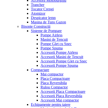
Accesorii Motoburghiu
Trancher
Tocator Crengi
Atomizor
Despicator lemn
Masina de Tuns Gazon
Bisonte Constructii
Sisteme de Pompare
Pompe Airless
Masini de Tencuit
Pompe Glet cu Snec
Pompe Spuma
Accesorii Pompe Airless
Accesorii Masini de Tencuit
Accesorii Pompe Glet cu Snec
Accesorii Pompe Spuma
Compactare
Mai compactor
Placa Compactoare
Placa Reversibila
Rulou Compactor
Accesorii Placa Compactoare
Accesorii Placa Reversibila
Accesorii Mai compactor
Echipamente pentru taiere