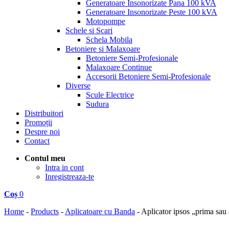
Generatoare Insonorizate Pana 100 kVA
Generatoare Insonorizate Peste 100 kVA
Motopompe
Schele si Scari
Schela Mobila
Betoniere si Malaxoare
Betoniere Semi-Profesionale
Malaxoare Continue
Accesorii Betoniere Semi-Profesionale
Diverse
Scule Electrice
Sudura
Distribuitori
Promoții
Despre noi
Contact
Contul meu
Intra in cont
Inregistreaza-te
Coș
0
Home
-
Products
-
Aplicatoare cu Banda
-
Aplicator ipsos „prima s