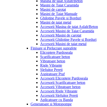
Masina de taiat Asfalt/Beton
Masini de Taiat Caramida
Masini de carotat
Masini de Taiat Manuale
Ghilotine Pavele si Borduri
Masini de taiat metal
Accesorii Masina de taiat Asfalt/Beton
Accesorii Masini de Taiat Caramida
Accesorii Masini de carotat
Accesorii Ghilotine Pavele si Borduri
Accesorii Masini de taiat metal
Finisare si Prelucrare suprafete
Elicoptere Pardoseala
Scarificatoare beton
Vibratoare beton
Rigle Vibrante
Slefuitor Pereti
Aspiratoare Praf
Accesorii Elicoptere Pardoseala
Accesorii Scarificatoare beton
Accesorii Vibratoare beton
Accesorii Rigle Vibrante
Accesorii Slefuitor Pereti
Aplicatoare cu Banda
Generatoare si Motopompe