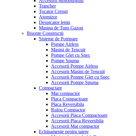
Accesorii Motoburghiu
Trancher
Tocator Crengi
Atomizor
Despicator lemn
Masina de Tuns Gazon
Bisonte Constructii
Sisteme de Pompare
Pompe Airless
Masini de Tencuit
Pompe Glet cu Snec
Pompe Spuma
Accesorii Pompe Airless
Accesorii Masini de Tencuit
Accesorii Pompe Glet cu Snec
Accesorii Pompe Spuma
Compactare
Mai compactor
Placa Compactoare
Placa Reversibila
Rulou Compactor
Accesorii Placa Compactoare
Accesorii Placa Reversibila
Accesorii Mai compactor
Echipamente pentru taiere