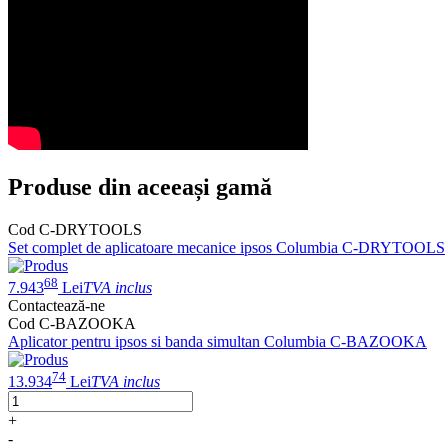
Produse din aceeași gamă
Cod C-DRYTOOLS
Set complet de aplicatoare mecanice ipsos Columbia C-DRYTOOLS
68
7.943
Lei
TVA inclus
Contactează-ne
Cod C-BAZOOKA
Aplicator pentru ipsos si banda simultan Columbia C-BAZOOKA
74
13.934
Lei
TVA inclus
+
-