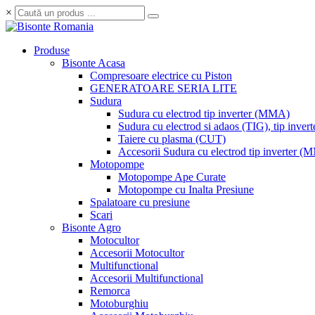
×
Produse
Bisonte Acasa
Compresoare electrice cu Piston
GENERATOARE SERIA LITE
Sudura
Sudura cu electrod tip inverter (MMA)
Sudura cu electrod si adaos (TIG), tip invert
Taiere cu plasma (CUT)
Accesorii Sudura cu electrod tip inverter 
Motopompe
Motopompe Ape Curate
Motopompe cu Inalta Presiune
Spalatoare cu presiune
Scari
Bisonte Agro
Motocultor
Accesorii Motocultor
Multifunctional
Accesorii Multifunctional
Remorca
Motoburghiu