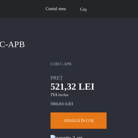
Contul meu
Coș
C-APB
COD
C-APB
PREȚ
521,32 LEI
TVA inclus
566,61 LEI
ADAUGĂ ÎN COȘ