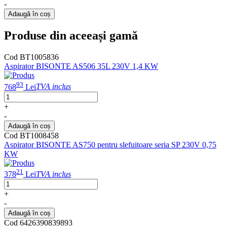
-
Adaugă în coș
Produse din aceeași gamă
Cod BT1005836
Aspirator BISONTE AS506 35L 230V 1,4 KW
93
768
Lei
TVA inclus
+
-
Adaugă în coș
Cod BT1008458
Aspirator BISONTE AS750 pentru slefuitoare seria SP 230V 0,75
KW
21
378
Lei
TVA inclus
+
-
Adaugă în coș
Cod 6426390839893