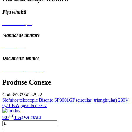
Fișa tehnică
Fisa tehnica.pdf
Manual de utilizare
Manual.pdf
Documente tehnice
Schema explodata.pdf
Produse Conexe
Cod 3533254132922
Slefuitor telescopic Bisonte SP3001GP (circular+triunghiular) 230V
0,71 KW, geanta plastic
61
907
Lei
TVA inclus
+