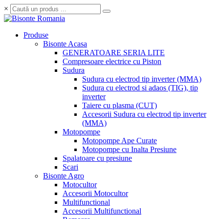
×
Produse
Bisonte Acasa
GENERATOARE SERIA LITE
Compresoare electrice cu Piston
Sudura
Sudura cu electrod tip inverter (MMA)
Sudura cu electrod si adaos (TIG), tip
inverter
Taiere cu plasma (CUT)
Accesorii Sudura cu electrod tip inverter
(MMA)
Motopompe
Motopompe Ape Curate
Motopompe cu Inalta Presiune
Spalatoare cu presiune
Scari
Bisonte Agro
Motocultor
Accesorii Motocultor
Multifunctional
Accesorii Multifunctional