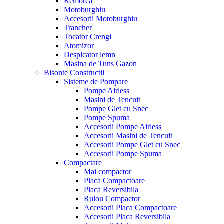
Remorca
Motoburghiu
Accesorii Motoburghiu
Trancher
Tocator Crengi
Atomizor
Despicator lemn
Masina de Tuns Gazon
Bisonte Constructii
Sisteme de Pompare
Pompe Airless
Masini de Tencuit
Pompe Glet cu Snec
Pompe Spuma
Accesorii Pompe Airless
Accesorii Masini de Tencuit
Accesorii Pompe Glet cu Snec
Accesorii Pompe Spuma
Compactare
Mai compactor
Placa Compactoare
Placa Reversibila
Rulou Compactor
Accesorii Placa Compactoare
Accesorii Placa Reversibila