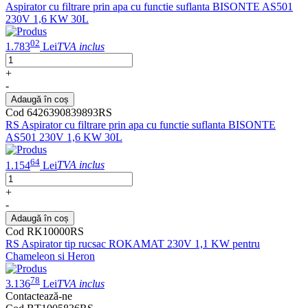
Aspirator cu filtrare prin apa cu functie suflanta BISONTE AS501
230V 1,6 KW 30L
02
1.783
Lei
TVA inclus
+
-
Adaugă în coș
Cod 6426390839893RS
RS Aspirator cu filtrare prin apa cu functie suflanta BISONTE
AS501 230V 1,6 KW 30L
64
1.154
Lei
TVA inclus
+
-
Adaugă în coș
Cod RK10000RS
RS Aspirator tip rucsac ROKAMAT 230V 1,1 KW pentru
Chameleon si Heron
78
3.136
Lei
TVA inclus
Contactează-ne