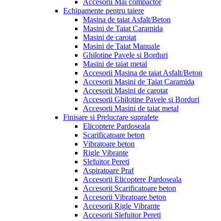
Accesorii Mai compactor
Echipamente pentru taiere
Masina de taiat Asfalt/Beton
Masini de Taiat Caramida
Masini de carotat
Masini de Taiat Manuale
Ghilotine Pavele si Borduri
Masini de taiat metal
Accesorii Masina de taiat Asfalt/Beton
Accesorii Masini de Taiat Caramida
Accesorii Masini de carotat
Accesorii Ghilotine Pavele si Borduri
Accesorii Masini de taiat metal
Finisare si Prelucrare suprafete
Elicoptere Pardoseala
Scarificatoare beton
Vibratoare beton
Rigle Vibrante
Slefuitor Pereti
Aspiratoare Praf
Accesorii Elicoptere Pardoseala
Accesorii Scarificatoare beton
Accesorii Vibratoare beton
Accesorii Rigle Vibrante
Accesorii Slefuitor Pereti