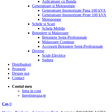
Aplicatoare cu Banda
Generatoare si Motopompe
Generatoare Insonorizate Pana 100 kVA
Generatoare Insonorizate Peste 100 kVA
Motopompe
Schele si Scari
Schela Mobila
Betoniere si Malaxoare
Betoniere Semi-Profesionale
Malaxoare Continue
Accesorii Betoniere Semi-Profesionale
Diverse
Scule Electrice
Sudura
Distribuitori
Promoții
Despre noi
Contact
Contul meu
Intra in cont
Inregistreaza-te
Coș
0