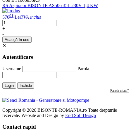
Cod BT1005836RS
RS Aspirator BISONTE AS506 35L 230V 1,4 KW
91
570
Lei
TVA inclus
+
-
Adaugă în coș
✕
Autentificare
Username
Parola
Login
Inchide
Parola uitata?
Copyright © 2026 BISONTE-ROMANIA.ro Toate drepturile
rezervate. Website and Design by
End Soft Design
Contact rapid