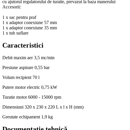
cu ajutorul regulatorului de turatie, prevazut la baza manerului
Accesorii:
1 x sac pentru praf
1 x adaptor conexiune 57 mm
1 x adaptor conexiune 35 mm
1 x tub suflare
Caracteristici
Debit maxim aer
3,5 mc/min
Presiune aspirare
0,55 bar
Volum recipient
70 l
Putere motor electric
0,75 kW
Turatie motor
6000 - 15000 rpm
Dimensiuni
320 x 230 x 220 L x l x H (mm)
Greutate echipament
1,9 kg
Documentație tehnică