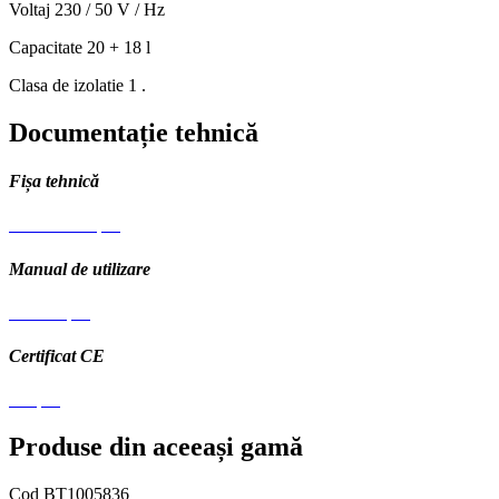
Voltaj
230 / 50 V / Hz
Capacitate
20 + 18 l
Clasa de izolatie
1 .
Documentație tehnică
Fișa tehnică
Fisa tehnica.pdf
Manual de utilizare
Manual.pdf
Certificat CE
CE.pdf
Produse din aceeași gamă
Cod BT1005836