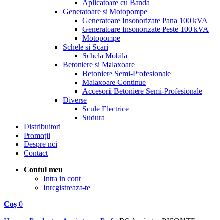
Aplicatoare cu Banda
Generatoare si Motopompe
Generatoare Insonorizate Pana 100 kVA
Generatoare Insonorizate Peste 100 kVA
Motopompe
Schele si Scari
Schela Mobila
Betoniere si Malaxoare
Betoniere Semi-Profesionale
Malaxoare Continue
Accesorii Betoniere Semi-Profesionale
Diverse
Scule Electrice
Sudura
Distribuitori
Promoții
Despre noi
Contact
Contul meu
Intra in cont
Inregistreaza-te
Coș
0