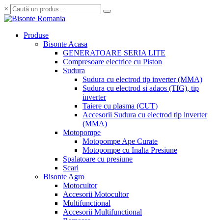
×
Produse
Bisonte Acasa
GENERATOARE SERIA LITE
Compresoare electrice cu Piston
Sudura
Sudura cu electrod tip inverter (MMA)
Sudura cu electrod si adaos (TIG), tip
inverter
Taiere cu plasma (CUT)
Accesorii Sudura cu electrod tip inverter
(MMA)
Motopompe
Motopompe Ape Curate
Motopompe cu Inalta Presiune
Spalatoare cu presiune
Scari
Bisonte Agro
Motocultor
Accesorii Motocultor
Multifunctional
Accesorii Multifunctional