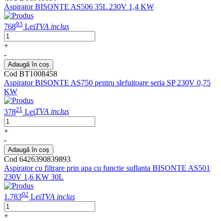
Aspirator BISONTE AS506 35L 230V 1,4 KW
93
768
Lei
TVA inclus
+
-
Adaugă în coș
Cod BT1008458
Aspirator BISONTE AS750 pentru slefuitoare seria SP 230V 0,75
KW
21
378
Lei
TVA inclus
+
-
Adaugă în coș
Cod 6426390839893
Aspirator cu filtrare prin apa cu functie suflanta BISONTE AS501
230V 1,6 KW 30L
02
1.783
Lei
TVA inclus
+