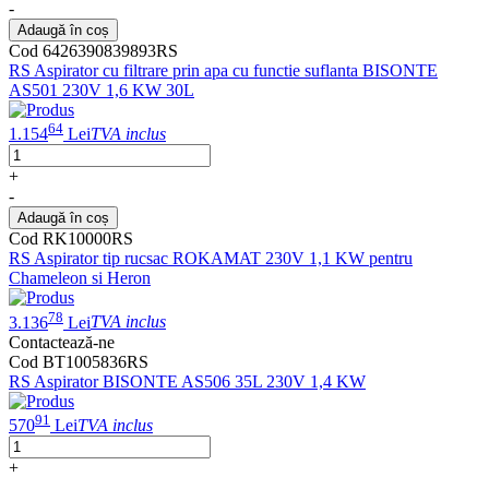
-
Adaugă în coș
Cod 6426390839893RS
RS Aspirator cu filtrare prin apa cu functie suflanta BISONTE
AS501 230V 1,6 KW 30L
64
1.154
Lei
TVA inclus
+
-
Adaugă în coș
Cod RK10000RS
RS Aspirator tip rucsac ROKAMAT 230V 1,1 KW pentru
Chameleon si Heron
78
3.136
Lei
TVA inclus
Contactează-ne
Cod BT1005836RS
RS Aspirator BISONTE AS506 35L 230V 1,4 KW
91
570
Lei
TVA inclus
+
-