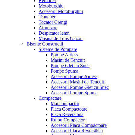
Remorca
Motoburghiu
Accesorii Motoburghiu
Trancher
Tocator Crengi
Atomizor
Despicator lemn
Masina de Tuns Gazon
Bisonte Constructii
Sisteme de Pompare
Pompe Airless
Masini de Tencuit
Pompe Glet cu Snec
Pompe Spuma
Accesorii Pompe Airless
Accesorii Masini de Tencuit
Accesorii Pompe Glet cu Snec
Accesorii Pompe Spuma
Compactare
Mai compactor
Placa Compactoare
Placa Reversibila
Rulou Compactor
Accesorii Placa Compactoare
Accesorii Placa Reversibila