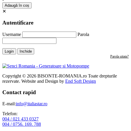
Adaugă în coș
✕
Autentificare
Username
Parola
Login
Inchide
Parola uitata?
Copyright © 2026 BISONTE-ROMANIA.ro Toate drepturile
rezervate. Website and Design by
End Soft Design
Contact rapid
E-mail:
info@italiastar.ro
Telefon:
004 / 021 433 0327
004 / 0756. 169. 788