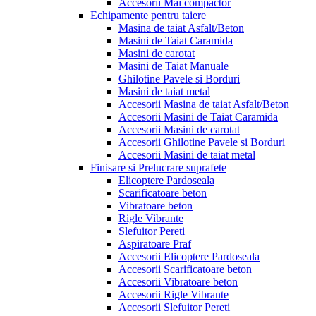
Accesorii Mai compactor
Echipamente pentru taiere
Masina de taiat Asfalt/Beton
Masini de Taiat Caramida
Masini de carotat
Masini de Taiat Manuale
Ghilotine Pavele si Borduri
Masini de taiat metal
Accesorii Masina de taiat Asfalt/Beton
Accesorii Masini de Taiat Caramida
Accesorii Masini de carotat
Accesorii Ghilotine Pavele si Borduri
Accesorii Masini de taiat metal
Finisare si Prelucrare suprafete
Elicoptere Pardoseala
Scarificatoare beton
Vibratoare beton
Rigle Vibrante
Slefuitor Pereti
Aspiratoare Praf
Accesorii Elicoptere Pardoseala
Accesorii Scarificatoare beton
Accesorii Vibratoare beton
Accesorii Rigle Vibrante
Accesorii Slefuitor Pereti