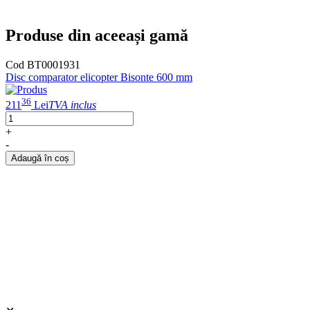
Produse din aceeași gamă
Cod BT0001931
Disc comparator elicopter Bisonte 600 mm
36
211
Lei
TVA inclus
+
-
Adaugă în coș