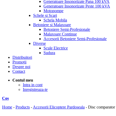
Generatoare Insonorizate Pana 100 kVA
Generatoare Insonorizate Peste 100 kVA
Motopompe
Schele si Scari
Schela Mobila
Betoniere si Malaxoare
Betoniere Semi-Profesionale
Malaxoare Continue
Accesorii Betoniere Semi-Profesionale
Diverse
Scule Electrice
Sudura
Distribuitori
Promoții
Despre noi
Contact
Contul meu
Intra in cont
Inregistreaza-te
Coș
Home
-
Products
-
Accesorii Elicoptere Pardoseala
-
Disc comparator 