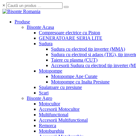
×
Produse
Bisonte Acasa
Compresoare electrice cu Piston
GENERATOARE SERIA LITE
Sudura
Sudura cu electrod tip inverter (MMA)
Sudura cu electrod si adaos (TIG), tip invert
Taiere cu plasma (CUT)
Accesorii Sudura cu electrod tip inverter 
Motopompe
Motopompe Ape Curate
Motopompe cu Inalta Presiune
Spalatoare cu presiune
Scari
Bisonte Agro
Motocultor
Accesorii Motocultor
Multifunctional
Accesorii Multifunctional
Remorca
Motoburghiu