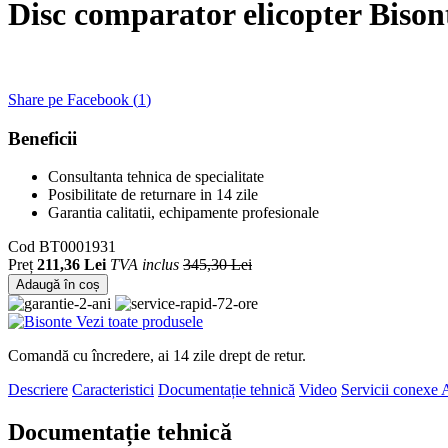
Disc comparator elicopter Biso
Share pe Facebook (
1
)
Beneficii
Consultanta tehnica de specialitate
Posibilitate de returnare in 14 zile
Garantia calitatii, echipamente profesionale
Cod
BT0001931
Preț
211,36 Lei
TVA inclus
345,30 Lei
Adaugă în coș
Vezi toate produsele
Comandă cu încredere, ai 14 zile drept de retur.
Descriere
Caracteristici
Documentație tehnică
Video
Servicii conexe
A
Documentație tehnică