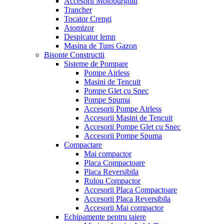
Accesorii Motoburghiu
Trancher
Tocator Crengi
Atomizor
Despicator lemn
Masina de Tuns Gazon
Bisonte Constructii
Sisteme de Pompare
Pompe Airless
Masini de Tencuit
Pompe Glet cu Snec
Pompe Spuma
Accesorii Pompe Airless
Accesorii Masini de Tencuit
Accesorii Pompe Glet cu Snec
Accesorii Pompe Spuma
Compactare
Mai compactor
Placa Compactoare
Placa Reversibila
Rulou Compactor
Accesorii Placa Compactoare
Accesorii Placa Reversibila
Accesorii Mai compactor
Echipamente pentru taiere