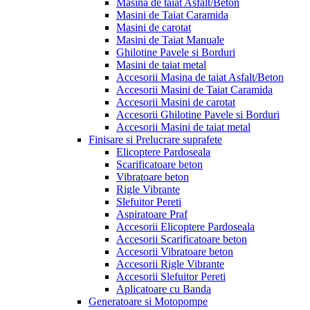
Masina de taiat Asfalt/Beton
Masini de Taiat Caramida
Masini de carotat
Masini de Taiat Manuale
Ghilotine Pavele si Borduri
Masini de taiat metal
Accesorii Masina de taiat Asfalt/Beton
Accesorii Masini de Taiat Caramida
Accesorii Masini de carotat
Accesorii Ghilotine Pavele si Borduri
Accesorii Masini de taiat metal
Finisare si Prelucrare suprafete
Elicoptere Pardoseala
Scarificatoare beton
Vibratoare beton
Rigle Vibrante
Slefuitor Pereti
Aspiratoare Praf
Accesorii Elicoptere Pardoseala
Accesorii Scarificatoare beton
Accesorii Vibratoare beton
Accesorii Rigle Vibrante
Accesorii Slefuitor Pereti
Aplicatoare cu Banda
Generatoare si Motopompe