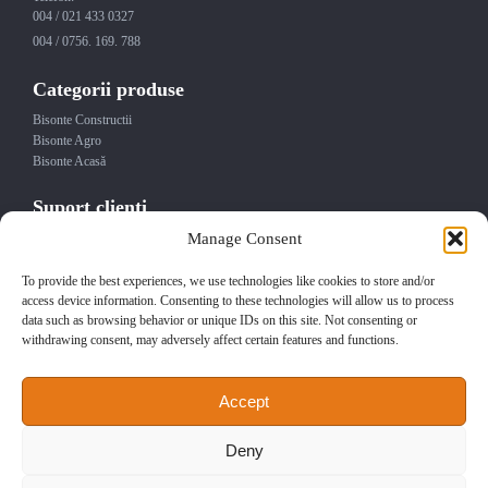
004 / 021 433 0327
004 / 0756. 169. 788
Categorii produse
Bisonte Constructii
Bisonte Agro
Bisonte Acasă
Suport clienti
Manage Consent
Contact
Service
Termeni si conditii
To provide the best experiences, we use technologies like cookies to store and/or
Garantia produselor
access device information. Consenting to these technologies will allow us to process
data such as browsing behavior or unique IDs on this site. Not consenting or
Politica de confidentialitate
withdrawing consent, may adversely affect certain features and functions.
Politica de returnare
Abonare Newsletter
Accept
Abonează-te la newsletter-ul Bisonte România pentru cele mai noi produse și
promoții.
Deny