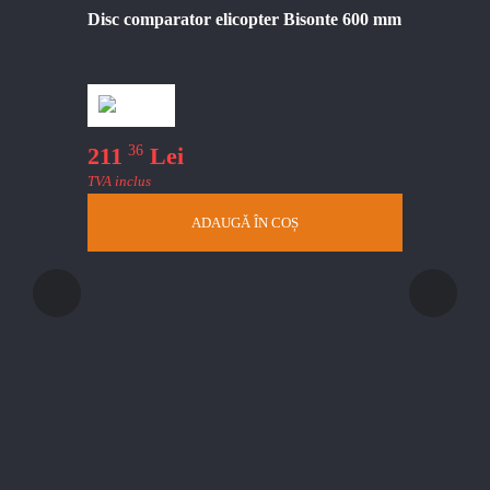
Disc comparator elicopter Bisonte 600 mm
Disc compar
36
211
Lei
TVA inclus
ADAUGĂ ÎN COȘ