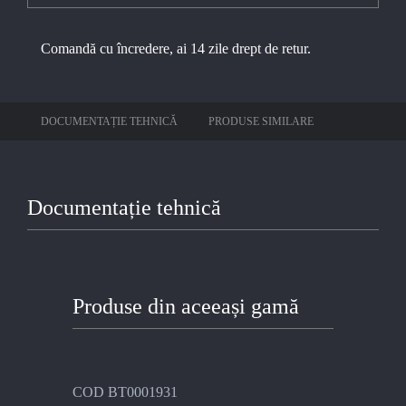
Comandă cu încredere, ai 14 zile drept de retur.
DOCUMENTAȚIE TEHNICĂ
PRODUSE SIMILARE
Documentație tehnică
Produse din aceeași gamă
COD BT0001931
COD BT00