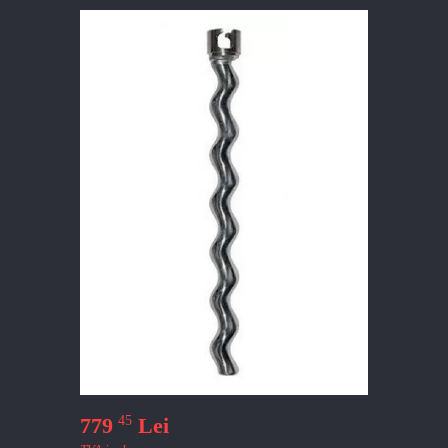
45
779
Lei