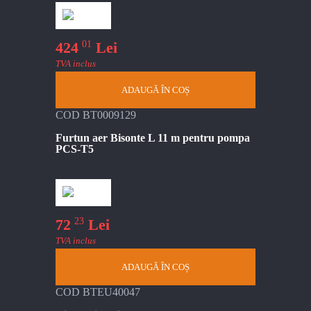
01
424
Lei
TVA inclus
ADAUGĂ ÎN COȘ
COD BT0009129
Furtun aer Bisonte L 11 m pentru pompa
PCS-T5
23
72
Lei
TVA inclus
ADAUGĂ ÎN COȘ
COD BTEU40047