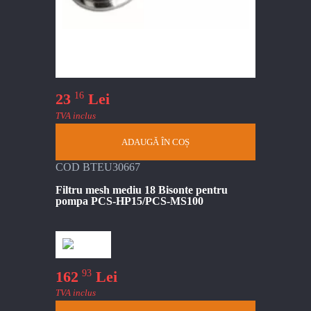
16
23
Lei
TVA inclus
ADAUGĂ ÎN COȘ
COD BTEU30667
Filtru mesh mediu 18 Bisonte pentru
pompa PCS-HP15/PCS-MS100
93
162
Lei
TVA inclus