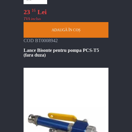
16
23
Lei
TVA inclus
ADAUGĂ ÎN COȘ
COD BT0008942
Lance Bisonte pentru pompa PCS-T5
(fara duza)