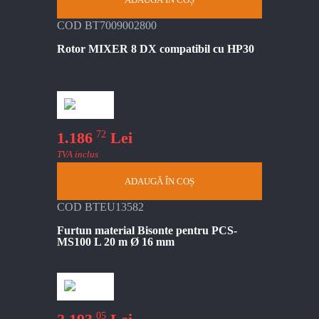
COD BT7009002800
Rotor MIXER 8 DX compatibil cu HP30
72
1.186
Lei
TVA inclus
ADAUGĂ ÎN COȘ
COD BTEU13582
Furtun material Bisonte pentru PCS-
MS100 L 20 m Ø 16 mm
05