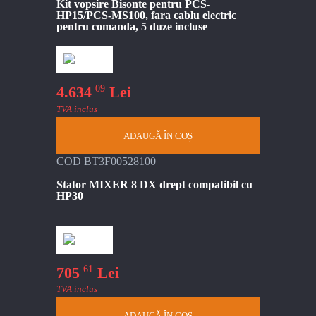
Kit vopsire Bisonte pentru PCS-
HP15/PCS-MS100, fara cablu electric
pentru comanda, 5 duze incluse
09
4.634
Lei
TVA inclus
ADAUGĂ ÎN COȘ
COD BT3F00528100
Stator MIXER 8 DX drept compatibil cu
HP30
61
705
Lei
TVA inclus
ADAUGĂ ÎN COȘ