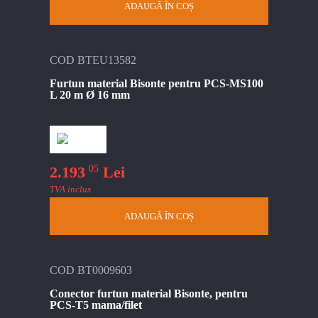
ADAUGĂ ÎN COȘ
COD BTEU13582
Furtun material Bisonte pentru PCS-MS100
L 20 m Ø 16 mm
05
2.193
Lei
TVA inclus
ADAUGĂ ÎN COȘ
COD BT0009603
Conector furtun material Bisonte, pentru
PCS-T5 mama/filet