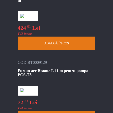
m
01
424
Lei
TVA inclus
ADAUGĂ ÎN COȘ
COD BT0009129
Furtun aer Bisonte L 11 m pentru pompa
PCS-T5
23
72
Lei
TVA inclus