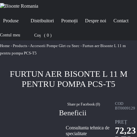
Produse
Distribuitori
Promoții
Despre noi
Contact
Contul meu
Coș
0
Home
-
Products
-
Accesorii Pompe Glet cu Snec
-
Furtun aer Bisonte L 11 m
pentru pompa PCS-T5
FURTUN AER BISONTE L 11 M
PENTRU POMPA PCS-T5
COD
Share pe Facebook (
0
)
BT0009129
Beneficii
PREȚ
Consultanta tehnica de
72,23
specialitate