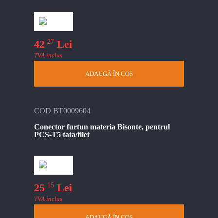
27
42
Lei
TVA inclus
ADAUGĂ ÎN COȘ
COD BT0009604
Conector furtun materia Bisonte, pentrul
PCS-T5 tata/filet
15
25
Lei
TVA inclus
ADAUGĂ ÎN COȘ