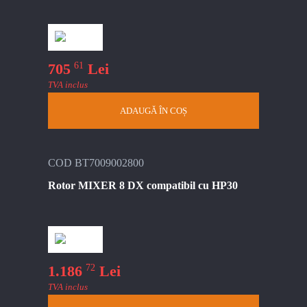
61
705
Lei
TVA inclus
ADAUGĂ ÎN COȘ
COD BT7009002800
Rotor MIXER 8 DX compatibil cu HP30
72
1.186
Lei
TVA inclus