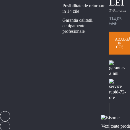
LEI
Posibilitate de returnare
TVA inclus
in 14 zile
114,05
Garantia calitatii,
LEI
echipamente
profesionale
ADAUG
ÎN
COȘ
Vezi toate prod