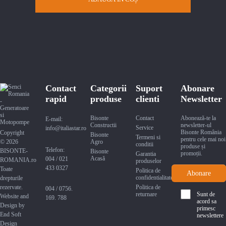
Contact
Categorii
Suport
Abonare
rapid
produse
clienti
Newsletter
Bisonte
Contact
Abonează-te la
E-mail:
Constructii
newsletter-ul
Service
info@italiastar.ro
Bisonte România
Copyright
Bisonte
Termeni si
pentru cele mai noi
© 2026
Agro
conditii
produse și
Telefon:
BISONTE-
Bisonte
promoții.
Garantia
Acasă
004 / 021
ROMANIA.ro
produselor
433 0327
Toate
Politica de
confidentialitate
drepturile
rezervate.
Politica de
004 / 0756.
returnare
Sunt de
Website and
169. 788
acord sa
Design by
primesc
End Soft
newslettere
Design