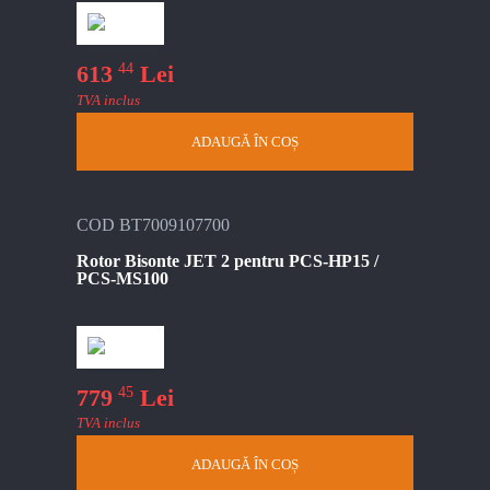
44
613
Lei
TVA inclus
ADAUGĂ ÎN COȘ
COD BT7009107700
Rotor Bisonte JET 2 pentru PCS-HP15 /
PCS-MS100
45
779
Lei
TVA inclus
ADAUGĂ ÎN COȘ