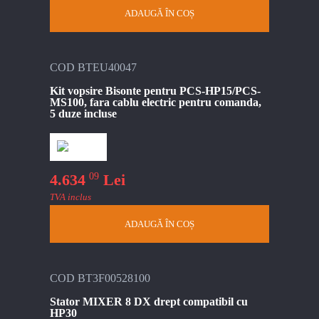
ADAUGĂ ÎN COȘ
COD BTEU40047
Kit vopsire Bisonte pentru PCS-HP15/PCS-
MS100, fara cablu electric pentru comanda,
5 duze incluse
09
4.634
Lei
TVA inclus
ADAUGĂ ÎN COȘ
COD BT3F00528100
Stator MIXER 8 DX drept compatibil cu
HP30