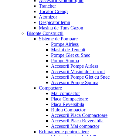
Accesorii Motoburghiu
Trancher
Tocator Crengi
Atomizor
Despicator lemn
Masina de Tuns Gazon
Bisonte Constructii
Sisteme de Pompare
Pompe Airless
Masini de Tencuit
Pompe Glet cu Snec
Pompe Spuma
Accesorii Pompe Airless
Accesorii Masini de Tencuit
Accesorii Pompe Glet cu Snec
Accesorii Pompe Spuma
Compactare
Mai compactor
Placa Compactoare
Placa Reversibila
Rulou Compactor
Accesorii Placa Compactoare
Accesorii Placa Reversibila
Accesorii Mai compactor
Echipamente pentru taiere