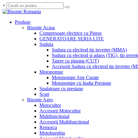
×
Produse
Bisonte Acasa
Compresoare electrice cu Piston
GENERATOARE SERIA LITE
Sudura
Sudura cu electrod tip inverter (MMA)
Sudura cu electrod si adaos (TIG), tip invert
Taiere cu plasma (CUT)
Accesorii Sudura cu electrod tip inverter 
Motopompe
Motopompe Ape Curate
Motopompe cu Inalta Presiune
Spalatoare cu presiune
Scari
Bisonte Agro
Motocultor
Accesorii Motocultor
Multifunctional
Accesorii Multifunctional
Remorca
Motoburghiu