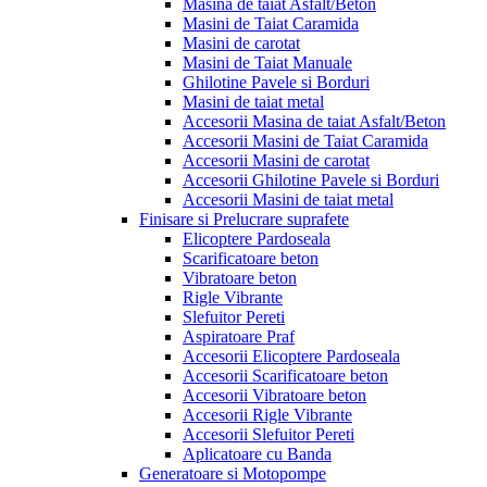
Masina de taiat Asfalt/Beton
Masini de Taiat Caramida
Masini de carotat
Masini de Taiat Manuale
Ghilotine Pavele si Borduri
Masini de taiat metal
Accesorii Masina de taiat Asfalt/Beton
Accesorii Masini de Taiat Caramida
Accesorii Masini de carotat
Accesorii Ghilotine Pavele si Borduri
Accesorii Masini de taiat metal
Finisare si Prelucrare suprafete
Elicoptere Pardoseala
Scarificatoare beton
Vibratoare beton
Rigle Vibrante
Slefuitor Pereti
Aspiratoare Praf
Accesorii Elicoptere Pardoseala
Accesorii Scarificatoare beton
Accesorii Vibratoare beton
Accesorii Rigle Vibrante
Accesorii Slefuitor Pereti
Aplicatoare cu Banda
Generatoare si Motopompe