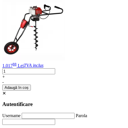
88
1.017
Lei
TVA inclus
+
-
Adaugă în coș
✕
Autentificare
Username
Parola