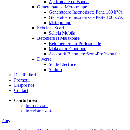
Aplicatoare cu Banda
Generatoare si Motopompe
Generatoare Insonorizate Pana 100 kVA
Generatoare Insonorizate Peste 100 kVA
Motopompe
Schele si Scari
Schela Mobila
Betoniere si Malaxoare
Betoniere Semi-Profesionale
Malaxoare Continue
Accesorii Betoniere Semi-Profesionale
Diverse
Scule Electrice
Sudura
Distribuitori
Promoții
Despre noi
Contact
Contul meu
Intra in cont
Inregistreaza-te
Coș