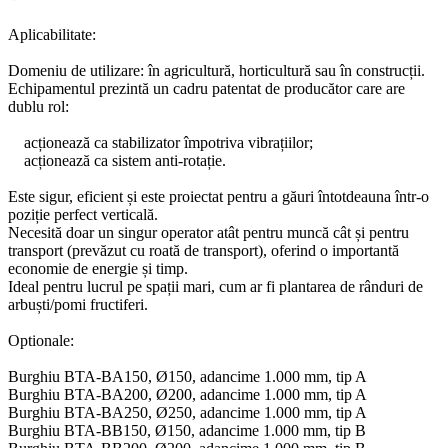
Aplicabilitate:
Domeniu de utilizare: în agricultură, horticultură sau în construcții.
Echipamentul prezintă un cadru patentat de producător care are
dublu rol:
acționează ca stabilizator împotriva vibrațiilor;
acționează ca sistem anti-rotație.
Este sigur, eficient și este proiectat pentru a găuri întotdeauna într-o
poziție perfect verticală.
Necesită doar un singur operator atât pentru muncă cât și pentru
transport (prevăzut cu roată de transport), oferind o importantă
economie de energie și timp.
Ideal pentru lucrul pe spații mari, cum ar fi plantarea de rânduri de
arbuști/pomi fructiferi.
Optionale:
Burghiu BTA-BA150, Ø150, adancime 1.000 mm, tip A
Burghiu BTA-BA200, Ø200, adancime 1.000 mm, tip A
Burghiu BTA-BA250, Ø250, adancime 1.000 mm, tip A
Burghiu BTA-BB150, Ø150, adancime 1.000 mm, tip B