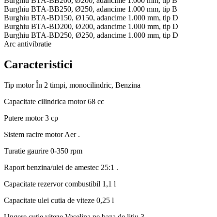
Burghiu BTA-BB200, Ø200, adancime 1.000 mm, tip B
Burghiu BTA-BB250, Ø250, adancime 1.000 mm, tip B
Burghiu BTA-BD150, Ø150, adancime 1.000 mm, tip D
Burghiu BTA-BD200, Ø200, adancime 1.000 mm, tip D
Burghiu BTA-BD250, Ø250, adancime 1.000 mm, tip D
Arc antivibratie
Caracteristici
Tip motor
În 2 timpi, monocilindric, Benzina
Capacitate cilindrica motor
68 cc
Putere motor
3 cp
Sistem racire motor
Aer .
Turatie gaurire
0-350 rpm
Raport benzina/ulei de amestec
25:1 .
Capacitate rezervor combustibil
1,1 l
Capacitate ulei cutia de viteze
0,25 l
Ungere cutie viteze
Vaselina pe baza de litiu 3 .