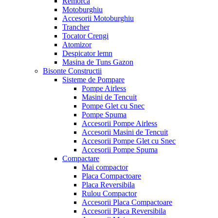
Remorca
Motoburghiu
Accesorii Motoburghiu
Trancher
Tocator Crengi
Atomizor
Despicator lemn
Masina de Tuns Gazon
Bisonte Constructii
Sisteme de Pompare
Pompe Airless
Masini de Tencuit
Pompe Glet cu Snec
Pompe Spuma
Accesorii Pompe Airless
Accesorii Masini de Tencuit
Accesorii Pompe Glet cu Snec
Accesorii Pompe Spuma
Compactare
Mai compactor
Placa Compactoare
Placa Reversibila
Rulou Compactor
Accesorii Placa Compactoare
Accesorii Placa Reversibila