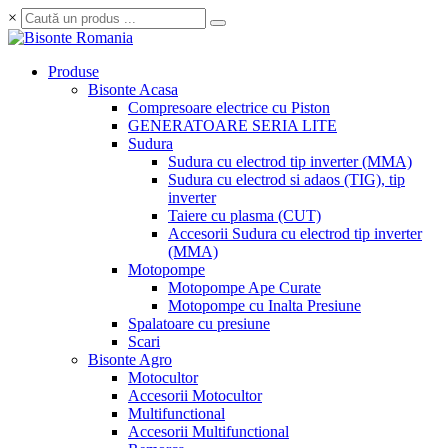
×
Produse
Bisonte Acasa
Compresoare electrice cu Piston
GENERATOARE SERIA LITE
Sudura
Sudura cu electrod tip inverter (MMA)
Sudura cu electrod si adaos (TIG), tip
inverter
Taiere cu plasma (CUT)
Accesorii Sudura cu electrod tip inverter
(MMA)
Motopompe
Motopompe Ape Curate
Motopompe cu Inalta Presiune
Spalatoare cu presiune
Scari
Bisonte Agro
Motocultor
Accesorii Motocultor
Multifunctional
Accesorii Multifunctional