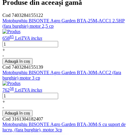
Produse din aceeași gamă
Cod 7403284155122
Motoburghiu BISONTE Agro Garden BTA-25M-ACC1 2.5HP
(fara burghie) motor 2,5 cp
85
658
Lei
TVA inclus
+
-
Adaugă în coș
Cod 7403284155139
Motoburghiu BISONTE Agro Garden BTA-30M-ACC2 (fara
burghie) motor 3 cp
58
762
Lei
TVA inclus
+
-
Adaugă în coș
Cod 3161304182407
Motoburghiu BISONTE Agro Garden BTA-30M-S cu suport de
lucru, (fara burghie), motor 3cp