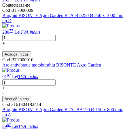
Contactează-ne
Cod BT7000009
Burghiu BISONTE Agro Garden BTA-BD250 Ø 250 x 1000 mm
tip D
77
280
Lei
TVA inclus
+
-
Adaugă în coș
Cod BT7000010
Arc antivibratie motoburghiu BISONTE Agro Garden
67
91
Lei
TVA inclus
+
-
Adaugă în coș
Cod 3161304182414
Burghiu BISONTE Agro Garden BTA- BA150 Ø 150 x 800 mm,
tip A
87
89
Lei
TVA inclus