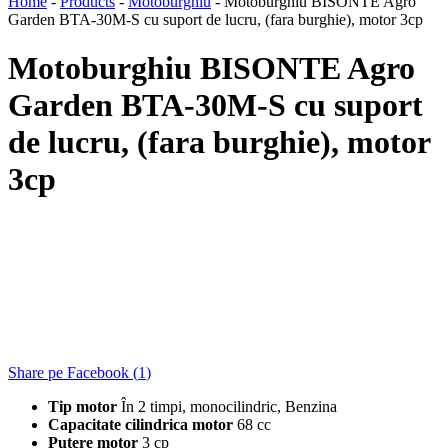
Home
-
Products
-
Motoburghiu
-
Motoburghiu BISONTE Agro
Garden BTA-30M-S cu suport de lucru, (fara burghie), motor 3cp
Motoburghiu BISONTE Agro
Garden BTA-30M-S cu suport
de lucru, (fara burghie), motor
3cp
Share pe Facebook (
1
)
Tip motor
În 2 timpi, monocilindric, Benzina
Capacitate cilindrica motor
68 cc
Putere motor
3 cp