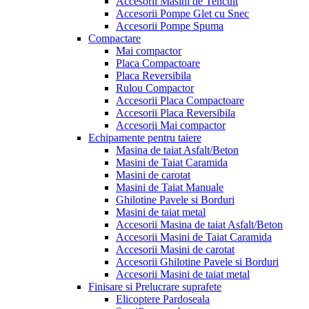
Accesorii Masini de Tencuit
Accesorii Pompe Glet cu Snec
Accesorii Pompe Spuma
Compactare
Mai compactor
Placa Compactoare
Placa Reversibila
Rulou Compactor
Accesorii Placa Compactoare
Accesorii Placa Reversibila
Accesorii Mai compactor
Echipamente pentru taiere
Masina de taiat Asfalt/Beton
Masini de Taiat Caramida
Masini de carotat
Masini de Taiat Manuale
Ghilotine Pavele si Borduri
Masini de taiat metal
Accesorii Masina de taiat Asfalt/Beton
Accesorii Masini de Taiat Caramida
Accesorii Masini de carotat
Accesorii Ghilotine Pavele si Borduri
Accesorii Masini de taiat metal
Finisare si Prelucrare suprafete
Elicoptere Pardoseala