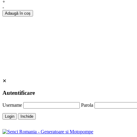
+
-
Adaugă în coș
✕
Autentificare
Username
Parola
Login
Inchide