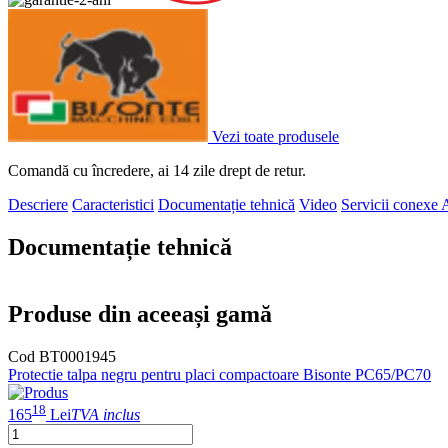
Vezi toate produsele
Comandă cu încredere, ai 14 zile drept de retur.
Descriere
Caracteristici
Documentație tehnică
Video
Servicii conexe
A
Documentație tehnică
Produse din aceeași gamă
Cod BT0001945
Protectie talpa negru pentru placi compactoare Bisonte PC65/PC70
18
165
Lei
TVA inclus