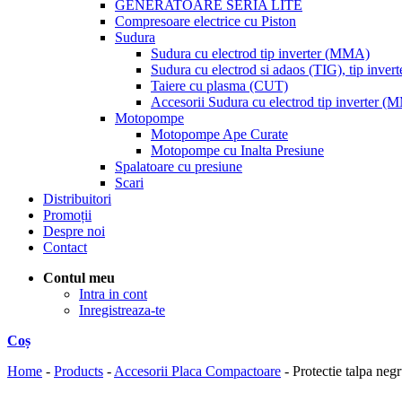
GENERATOARE SERIA LITE
Compresoare electrice cu Piston
Sudura
Sudura cu electrod tip inverter (MMA)
Sudura cu electrod si adaos (TIG), tip invert
Taiere cu plasma (CUT)
Accesorii Sudura cu electrod tip inverter 
Motopompe
Motopompe Ape Curate
Motopompe cu Inalta Presiune
Spalatoare cu presiune
Scari
Distribuitori
Promoții
Despre noi
Contact
Contul meu
Intra in cont
Inregistreaza-te
Coș
Home
-
Products
-
Accesorii Placa Compactoare
-
Protectie talpa ne