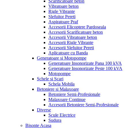
Scarificatoare beton
Vibratoare beton
Rigle Vibrante
Slefuitor Pereti
Aspiratoare Praf
Accesorii Elicoptere Pardoseala
Accesorii Scarificatoare beton
Accesorii Vibratoare beton
Accesorii Rigle Vibrante
Accesorii Slefuitor Pereti
Aplicatoare cu Banda
Generatoare si Motopompe
Generatoare Insonorizate Pana 100 kVA
Generatoare Insonorizate Peste 100 kVA
Motopompe
Schele si Scari
Schela Mobila
Betoniere si Malaxoare
Betoniere Semi-Profesionale
Malaxoare Continue
Accesorii Betoniere Semi-Profesionale
Diverse
Scule Electrice
Sudura
Bisonte Acasa