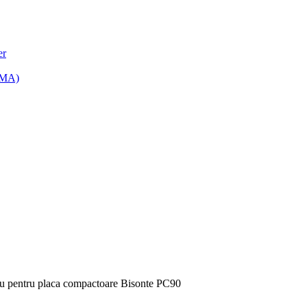
er
(MMA)
gru pentru placa compactoare Bisonte PC90