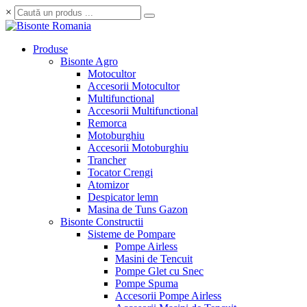
×
Produse
Bisonte Agro
Motocultor
Accesorii Motocultor
Multifunctional
Accesorii Multifunctional
Remorca
Motoburghiu
Accesorii Motoburghiu
Trancher
Tocator Crengi
Atomizor
Despicator lemn
Masina de Tuns Gazon
Bisonte Constructii
Sisteme de Pompare
Pompe Airless
Masini de Tencuit
Pompe Glet cu Snec
Pompe Spuma
Accesorii Pompe Airless