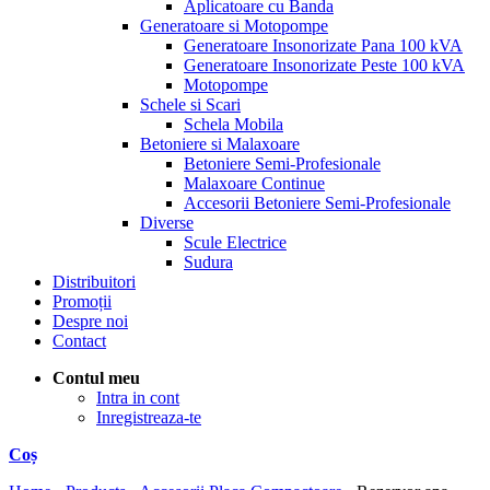
Aplicatoare cu Banda
Generatoare si Motopompe
Generatoare Insonorizate Pana 100 kVA
Generatoare Insonorizate Peste 100 kVA
Motopompe
Schele si Scari
Schela Mobila
Betoniere si Malaxoare
Betoniere Semi-Profesionale
Malaxoare Continue
Accesorii Betoniere Semi-Profesionale
Diverse
Scule Electrice
Sudura
Distribuitori
Promoții
Despre noi
Contact
Contul meu
Intra in cont
Inregistreaza-te
Coș