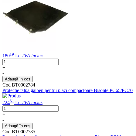
19
180
Lei
TVA inclus
+
-
Adaugă în coș
Cod BT0002784
Protectie talpa galben pentru placi compactoare Bisonte PC65/PC70
51
224
Lei
TVA inclus
+
-
Adaugă în coș
Cod BT0002785