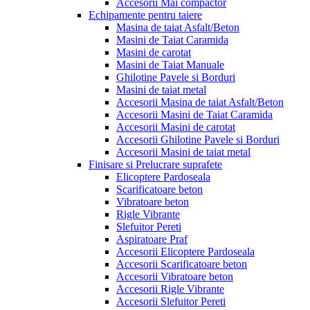
Accesorii Mai compactor
Echipamente pentru taiere
Masina de taiat Asfalt/Beton
Masini de Taiat Caramida
Masini de carotat
Masini de Taiat Manuale
Ghilotine Pavele si Borduri
Masini de taiat metal
Accesorii Masina de taiat Asfalt/Beton
Accesorii Masini de Taiat Caramida
Accesorii Masini de carotat
Accesorii Ghilotine Pavele si Borduri
Accesorii Masini de taiat metal
Finisare si Prelucrare suprafete
Elicoptere Pardoseala
Scarificatoare beton
Vibratoare beton
Rigle Vibrante
Slefuitor Pereti
Aspiratoare Praf
Accesorii Elicoptere Pardoseala
Accesorii Scarificatoare beton
Accesorii Vibratoare beton
Accesorii Rigle Vibrante
Accesorii Slefuitor Pereti