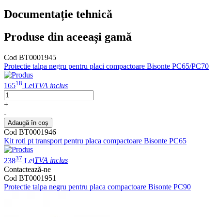
Documentație tehnică
Produse din aceeași gamă
Cod BT0001945
Protectie talpa negru pentru placi compactoare Bisonte PC65/PC70
18
165
Lei
TVA inclus
+
-
Adaugă în coș
Cod BT0001946
Kit roti pt transport pentru placa compactoare Bisonte PC65
37
238
Lei
TVA inclus
Contactează-ne
Cod BT0001951
Protectie talpa negru pentru placa compactoare Bisonte PC90