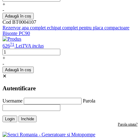
+
-
Adaugă în coș
Cod BT0004107
Rezervor apa complet echipat complet pentru placa compactoare
Bisonte PC90
71
626
Lei
TVA inclus
+
-
Adaugă în coș
✕
Autentificare
Username
Parola
Login
Inchide
Parola uitata?