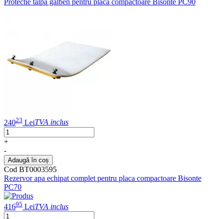
Protectie talpa galben pentru placa compactoare Bisonte PC90
23
240
Lei
TVA inclus
+
-
Adaugă în coș
Cod BT0003595
Rezervor apa echipat complet pentru placa compactoare Bisonte
PC70
95
416
Lei
TVA inclus