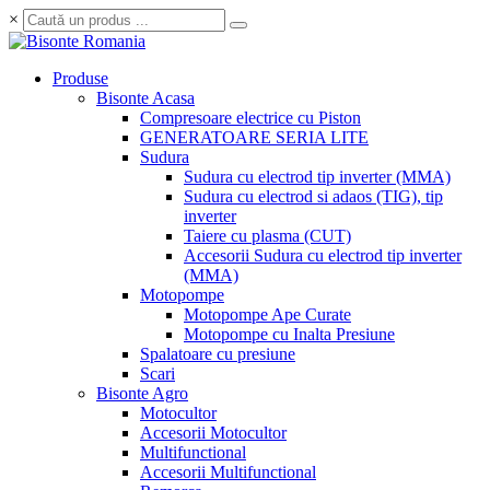
×
Produse
Bisonte Acasa
Compresoare electrice cu Piston
GENERATOARE SERIA LITE
Sudura
Sudura cu electrod tip inverter (MMA)
Sudura cu electrod si adaos (TIG), tip
inverter
Taiere cu plasma (CUT)
Accesorii Sudura cu electrod tip inverter
(MMA)
Motopompe
Motopompe Ape Curate
Motopompe cu Inalta Presiune
Spalatoare cu presiune
Scari
Bisonte Agro
Motocultor
Accesorii Motocultor
Multifunctional
Accesorii Multifunctional