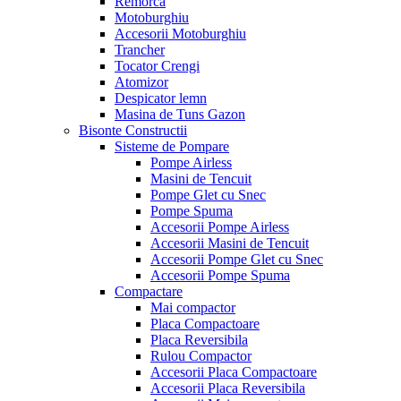
Remorca
Motoburghiu
Accesorii Motoburghiu
Trancher
Tocator Crengi
Atomizor
Despicator lemn
Masina de Tuns Gazon
Bisonte Constructii
Sisteme de Pompare
Pompe Airless
Masini de Tencuit
Pompe Glet cu Snec
Pompe Spuma
Accesorii Pompe Airless
Accesorii Masini de Tencuit
Accesorii Pompe Glet cu Snec
Accesorii Pompe Spuma
Compactare
Mai compactor
Placa Compactoare
Placa Reversibila
Rulou Compactor
Accesorii Placa Compactoare
Accesorii Placa Reversibila