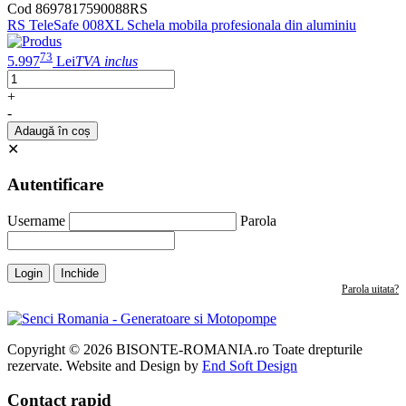
Cod 8697817590088RS
RS TeleSafe 008XL Schela mobila profesionala din aluminiu
73
5.997
Lei
TVA inclus
+
-
Adaugă în coș
✕
Autentificare
Username
Parola
Login
Inchide
Parola uitata?
Copyright © 2026 BISONTE-ROMANIA.ro Toate drepturile
rezervate. Website and Design by
End Soft Design
Contact rapid