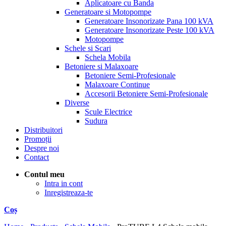
Aplicatoare cu Banda
Generatoare si Motopompe
Generatoare Insonorizate Pana 100 kVA
Generatoare Insonorizate Peste 100 kVA
Motopompe
Schele si Scari
Schela Mobila
Betoniere si Malaxoare
Betoniere Semi-Profesionale
Malaxoare Continue
Accesorii Betoniere Semi-Profesionale
Diverse
Scule Electrice
Sudura
Distribuitori
Promoții
Despre noi
Contact
Contul meu
Intra in cont
Inregistreaza-te
Coș