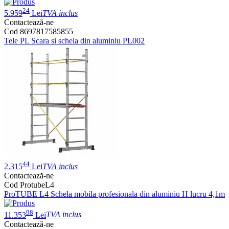
24
5.959
Lei
TVA inclus
Contactează-ne
Cod 8697817585855
Tele PL Scara si schela din aluminiu PL002
44
2.315
Lei
TVA inclus
Contactează-ne
Cod ProtubeL4
ProTUBE L4 Schela mobila profesionala din aluminiu H lucru 4,1m
98
11.353
Lei
TVA inclus
Contactează-ne