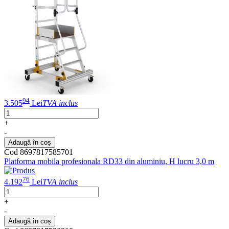
94
3.505
Lei
TVA inclus
+
-
Adaugă în coș
Cod 8697817585701
Platforma mobila profesionala RD33 din aluminiu, H lucru 3,0 m
76
4.192
Lei
TVA inclus
+
-
Adaugă în coș