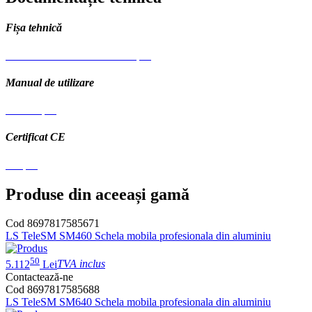
Fișa tehnică
Pro TUBE L - Schela mobila.pdf
Manual de utilizare
Manual.pdf
Certificat CE
CE.pdf
Produse din aceeași gamă
Cod 8697817585671
LS TeleSM SM460 Schela mobila profesionala din aluminiu
50
5.112
Lei
TVA inclus
Contactează-ne
Cod 8697817585688
LS TeleSM SM640 Schela mobila profesionala din aluminiu