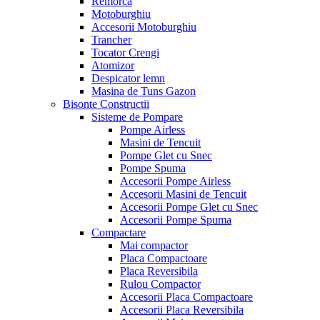
Remorca
Motoburghiu
Accesorii Motoburghiu
Trancher
Tocator Crengi
Atomizor
Despicator lemn
Masina de Tuns Gazon
Bisonte Constructii
Sisteme de Pompare
Pompe Airless
Masini de Tencuit
Pompe Glet cu Snec
Pompe Spuma
Accesorii Pompe Airless
Accesorii Masini de Tencuit
Accesorii Pompe Glet cu Snec
Accesorii Pompe Spuma
Compactare
Mai compactor
Placa Compactoare
Placa Reversibila
Rulou Compactor
Accesorii Placa Compactoare
Accesorii Placa Reversibila