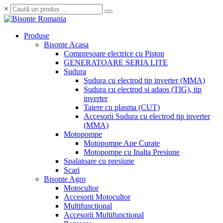
×
Produse
Bisonte Acasa
Compresoare electrice cu Piston
GENERATOARE SERIA LITE
Sudura
Sudura cu electrod tip inverter (MMA)
Sudura cu electrod si adaos (TIG), tip
inverter
Taiere cu plasma (CUT)
Accesorii Sudura cu electrod tip inverter
(MMA)
Motopompe
Motopompe Ape Curate
Motopompe cu Inalta Presiune
Spalatoare cu presiune
Scari
Bisonte Agro
Motocultor
Accesorii Motocultor
Multifunctional
Accesorii Multifunctional