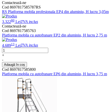
Contactează-ne
Cod 8697817585787RS
RS Platforma mobila profesionala EP4 din aluminiu, H lucru 3,05m
80
3.322
Lei
TVA inclus
Contactează-ne
Cod 8697817585763
Platforma mobila cu autofranare EP2 din aluminiu, H lucru 2,75 m
13
4.689
Lei
TVA inclus
+
-
Adaugă în coș
Cod 8697817585800
Platforma mobila cu autofranare EP6 din aluminiu, H lucru 3,75 m