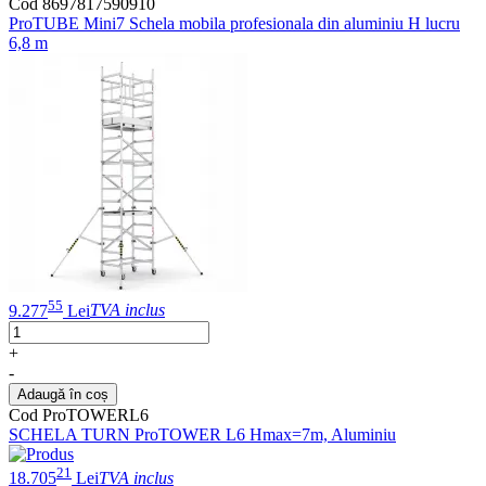
Cod 8697817590910
ProTUBE Mini7 Schela mobila profesionala din aluminiu H lucru
6,8 m
55
9.277
Lei
TVA inclus
+
-
Adaugă în coș
Cod ProTOWERL6
SCHELA TURN ProTOWER L6 Hmax=7m, Aluminiu
21
18.705
Lei
TVA inclus