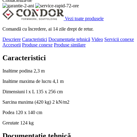
Contactează-ne
Vezi toate produsele
Comandă cu încredere, ai 14 zile drept de retur.
Descriere
Caracteristici
Documentație tehnică
Video
Servicii conexe
Accesorii
Produse conexe
Produse similare
Caracteristici
Inaltime podina
2,3 m
Inaltime maxima de lucru
4,1 m
Dimensiuni l x L
135 x 256 cm
Sarcina maxima
(420 kg) 2 kN/m2
Podea
120 x 140 cm
Greutate
124 kg
Documentație tehnică