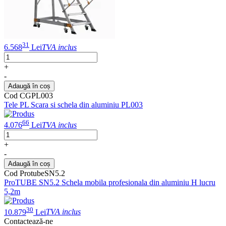
31
6.568
Lei
TVA inclus
+
-
Adaugă în coș
Cod CGPL003
Tele PL Scara si schela din aluminiu PL003
66
4.076
Lei
TVA inclus
+
-
Adaugă în coș
Cod ProtubeSN5.2
ProTUBE SN5.2 Schela mobila profesionala din aluminiu H lucru
5,2m
30
10.879
Lei
TVA inclus
Contactează-ne