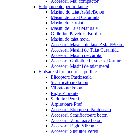
Accesorii Mai compactor
Echipamente pentru taiere
Masina de taiat Asfalt/Beton
Masini de Taiat Caramida
Masini de carotat
Masini de Taiat Manuale
Ghilotine Pavele si Borduri
Masini de taiat metal
Accesorii Masina de taiat Asfalt/Beton
Accesorii Masini de Taiat Caramida
Accesorii Masini de carotat
Accesorii Ghilotine Pavele si Borduri
Accesorii Masini de taiat metal
Finisare si Prelucrare suprafete
Elicoptere Pardoseala
Scarificatoare beton
Vibratoare beton
Rigle Vibrante
Slefuitor Pereti
Aspiratoare Praf
Accesorii Elicoptere Pardoseala
Accesorii Scarificatoare beton
Accesorii Vibratoare beton
Accesorii Rigle Vibrante
Accesorii Slefuitor Pereti