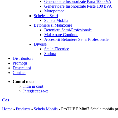
Generatoare Insonorizate Pana 100 kVA
Generatoare Insonorizate Peste 100 kVA
Motopompe
Schele si Scari
Schela Mobila
Betoniere si Malaxoare
Betoniere Semi-Profesionale
Malaxoare Continue
Accesorii Betoniere Semi-Profesionale
Diverse
Scule Electrice
Sudura
Distribuitori
Promoții
Despre noi
Contact
Contul meu
Intra in cont
Inregistreaza-te
Coș
Home
-
Products
-
Schela Mobila
-
ProTUBE Mini7 Schela mobila pro