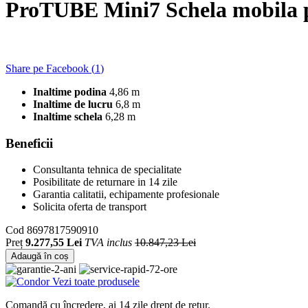
ProTUBE Mini7 Schela mobila p
Share pe Facebook (
1
)
Inaltime podina
4,86 m
Inaltime de lucru
6,8 m
Inaltime schela
6,28 m
Beneficii
Consultanta tehnica de specialitate
Posibilitate de returnare in 14 zile
Garantia calitatii, echipamente profesionale
Solicita oferta de transport
Cod
8697817590910
Preț
9.277,55 Lei
TVA inclus
10.847,23 Lei
Adaugă în coș
Vezi toate produsele
Comandă cu încredere, ai 14 zile drept de retur.