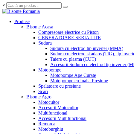
×
Produse
Bisonte Acasa
Compresoare electrice cu Piston
GENERATOARE SERIA LITE
Sudura
Sudura cu electrod tip inverter (MMA)
Sudura cu electrod si adaos (TIG), tip invert
Taiere cu plasma (CUT)
Accesorii Sudura cu electrod tip inverter 
Motopompe
Motopompe Ape Curate
Motopompe cu Inalta Presiune
Spalatoare cu presiune
Scari
Bisonte Agro
Motocultor
Accesorii Motocultor
Multifunctional
Accesorii Multifunctional
Remorca
Motoburghiu