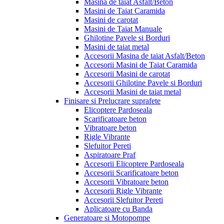
Masina de taiat Asfalt/Beton
Masini de Taiat Caramida
Masini de carotat
Masini de Taiat Manuale
Ghilotine Pavele si Borduri
Masini de taiat metal
Accesorii Masina de taiat Asfalt/Beton
Accesorii Masini de Taiat Caramida
Accesorii Masini de carotat
Accesorii Ghilotine Pavele si Borduri
Accesorii Masini de taiat metal
Finisare si Prelucrare suprafete
Elicoptere Pardoseala
Scarificatoare beton
Vibratoare beton
Rigle Vibrante
Slefuitor Pereti
Aspiratoare Praf
Accesorii Elicoptere Pardoseala
Accesorii Scarificatoare beton
Accesorii Vibratoare beton
Accesorii Rigle Vibrante
Accesorii Slefuitor Pereti
Aplicatoare cu Banda
Generatoare si Motopompe