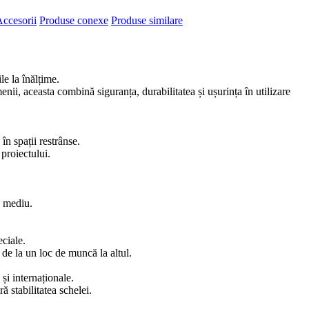
ccesorii
Produse conexe
Produse similare
le la înălțime.
ii, aceasta combină siguranța, durabilitatea și ușurința în utilizare
n spații restrânse.
 proiectului.
e mediu.
ciale.
ă de la un loc de muncă la altul.
e
ș
i interna
ț
ionale.
ă stabilitatea schelei.