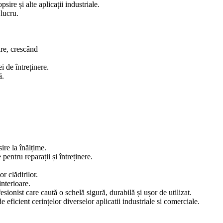
sire și alte aplicații industriale.
 lucru.
re, crescând
i de întreținere.
ă.
ire la înălțime.
entru reparații și întreținere.
r clădirilor.
interioare.
esionist care caută o schelă
sigură, durabilă și ușor de utilizat.
 eficient cerințelor diverselor aplicatii industriale si comerciale.