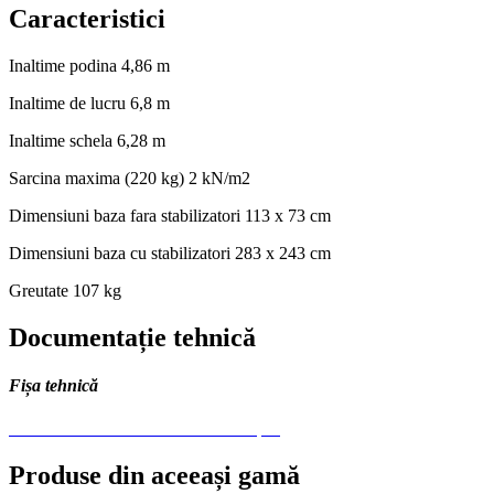
Caracteristici
Inaltime podina
4,86 m
Inaltime de lucru
6,8 m
Inaltime schela
6,28 m
Sarcina maxima
(220 kg) 2 kN/m2
Dimensiuni baza fara stabilizatori
113 x 73 cm
Dimensiuni baza cu stabilizatori
283 x 243 cm
Greutate
107 kg
Documentație tehnică
Fișa tehnică
ProTUBE Mini7 - Schela mobila 1.pdf
Produse din aceeași gamă