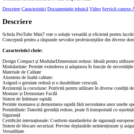
Descriere
Caracteristici
Documentație tehnică
Video
Servicii conexe
A
Descriere
Schela ProTube Mini7 este o soluție versatilă și eficientă pentru lucrări
Concepută pentru a răspunde nevoilor profesioniștilor din diverse domen
Caracteristici cheie:
Design Compact și ModularDimensiuni reduse: Ideală pentru utilizare î
Modularitate: Permite extinderea și adaptarea în funcție de necesitățile
Materiale de Calitate
Aluminiu de înaltă calitate:
Asigură o greutate redusă și o durabilitate crescută.
Rezistență la coroziune: Potrivită
pentru utilizare
î
n diverse condi
ț
ii d
Montare și Demontare Facilă
Sistem de îmbinare rapidă:
Permite montarea și demontarea rapidă fără necesitatea unor unelte spe
Portabilitate: Datorită greutății reduse, poate fi transportată cu ușurinț
Siguranță
Certificări internaționale: Conform standardelor de siguranță
europen
Sistem de blocare securizat: Previne deplasările neintenționate și asigur
Versatilitate