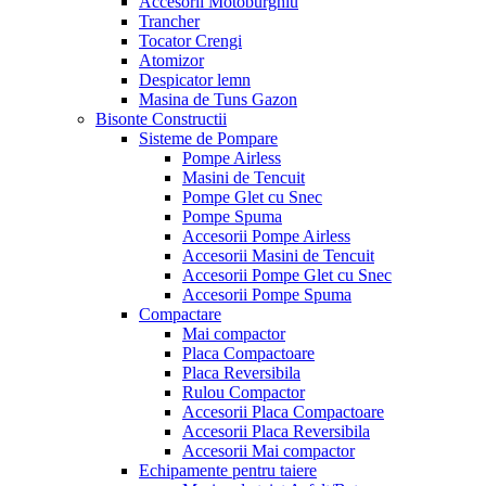
Accesorii Motoburghiu
Trancher
Tocator Crengi
Atomizor
Despicator lemn
Masina de Tuns Gazon
Bisonte Constructii
Sisteme de Pompare
Pompe Airless
Masini de Tencuit
Pompe Glet cu Snec
Pompe Spuma
Accesorii Pompe Airless
Accesorii Masini de Tencuit
Accesorii Pompe Glet cu Snec
Accesorii Pompe Spuma
Compactare
Mai compactor
Placa Compactoare
Placa Reversibila
Rulou Compactor
Accesorii Placa Compactoare
Accesorii Placa Reversibila
Accesorii Mai compactor
Echipamente pentru taiere