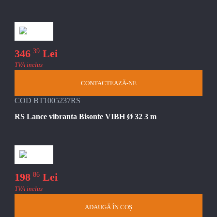
39
346
Lei
TVA inclus
CONTACTEAZĂ-NE
COD BT1005237RS
RS Lance vibranta Bisonte VIBH Ø 32 3 m
86
198
Lei
TVA inclus
ADAUGĂ ÎN COȘ