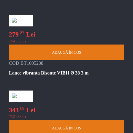
87
279
Lei
TVA inclus
ADAUGĂ ÎN COȘ
COD BT1005238
Lance vibranta Bisonte VIBH Ø 38 3 m
89
343
Lei
TVA inclus
ADAUGĂ ÎN COȘ