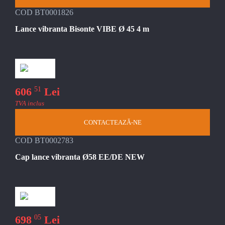
COD BT0001826
Lance vibranta Bisonte VIBE Ø 45 4 m
51
606
Lei
TVA inclus
CONTACTEAZĂ-NE
COD BT0002783
Cap lance vibranta Ø58 EE/DE NEW
05
698
Lei