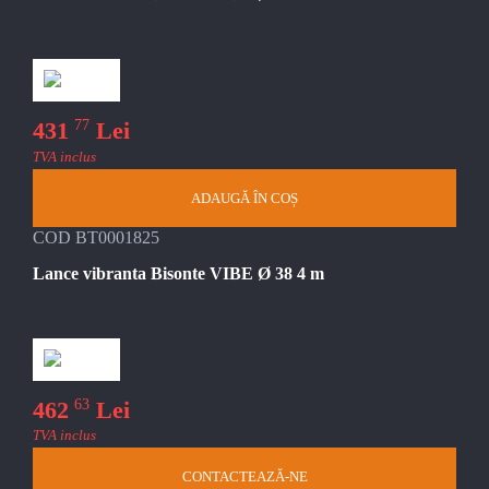
77
431
Lei
TVA inclus
ADAUGĂ ÎN COȘ
COD BT0001825
Lance vibranta Bisonte VIBE Ø 38 4 m
63
462
Lei
TVA inclus
CONTACTEAZĂ-NE