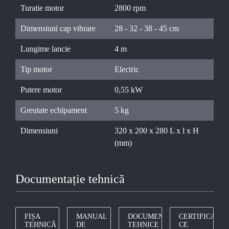
Turatie motor
2800 rpm
Dimensiuni cap vibrare
28 - 32 - 38 - 45 cm
Lungime lancie
4 m
Tip motor
Electric
Putere motor
0,55 kW
Greutate echipament
5 kg
Dimensiuni
320 x 200 x 280 L x l x H
(mm)
Documentație tehnică
FIȘA
MANUAL
DOCUMENTE
CERTIFICAT
TEHNICĂ
DE
TEHNICE
CE