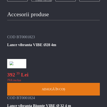
UTILIZARE
Accesorii produse
COD BT0001823
Lance vibranta VIBE Ø28 4m
39
392
Lei
TVA inclus
ADAUGĂ ÎN COȘ
COD BT0001824
Lance vibranta Bisonte VIBE Ø 32 4 m