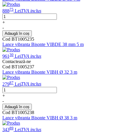
75
888
Lei
TVA inclus
+
-
Adaugă în coș
Cod BT1005235
Lance vibranta Bisonte VIBDE 38 mm 5 m
30
961
Lei
TVA inclus
Contactează-ne
Cod BT1005237
Lance vibranta Bisonte VIBH Ø 32 3 m
87
279
Lei
TVA inclus
+
-
Adaugă în coș
Cod BT1005238
Lance vibranta Bisonte VIBH Ø 38 3 m
89
343
Lei
TVA inclus