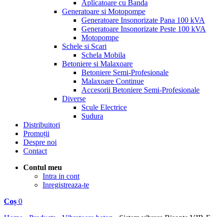
Aplicatoare cu Banda
Generatoare si Motopompe
Generatoare Insonorizate Pana 100 kVA
Generatoare Insonorizate Peste 100 kVA
Motopompe
Schele si Scari
Schela Mobila
Betoniere si Malaxoare
Betoniere Semi-Profesionale
Malaxoare Continue
Accesorii Betoniere Semi-Profesionale
Diverse
Scule Electrice
Sudura
Distribuitori
Promoții
Despre noi
Contact
Contul meu
Intra in cont
Inregistreaza-te
Coș
0