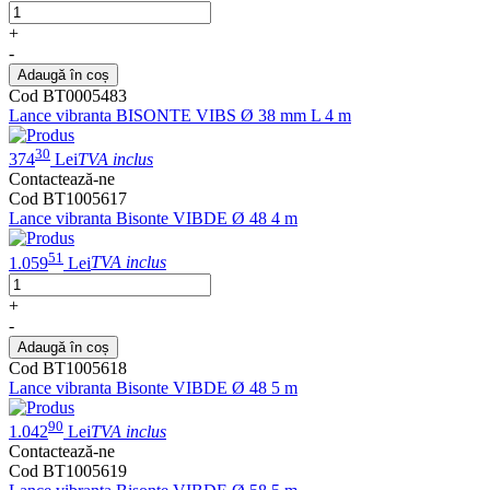
+
-
Adaugă în coș
Cod BT0005483
Lance vibranta BISONTE VIBS Ø 38 mm L 4 m
30
374
Lei
TVA inclus
Contactează-ne
Cod BT1005617
Lance vibranta Bisonte VIBDE Ø 48 4 m
51
1.059
Lei
TVA inclus
+
-
Adaugă în coș
Cod BT1005618
Lance vibranta Bisonte VIBDE Ø 48 5 m
90
1.042
Lei
TVA inclus
Contactează-ne
Cod BT1005619