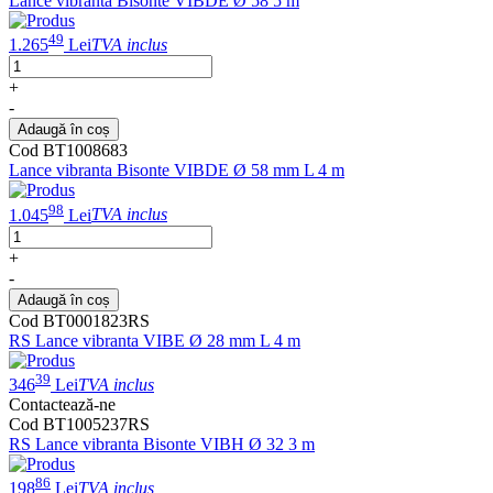
Lance vibranta Bisonte VIBDE Ø 58 5 m
49
1.265
Lei
TVA inclus
+
-
Adaugă în coș
Cod BT1008683
Lance vibranta Bisonte VIBDE Ø 58 mm L 4 m
98
1.045
Lei
TVA inclus
+
-
Adaugă în coș
Cod BT0001823RS
RS Lance vibranta VIBE Ø 28 mm L 4 m
39
346
Lei
TVA inclus
Contactează-ne
Cod BT1005237RS
RS Lance vibranta Bisonte VIBH Ø 32 3 m
86
198
Lei
TVA inclus