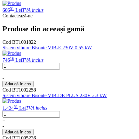
51
606
Lei
TVA inclus
Contactează-ne
Produse din aceeași gamă
Cod BT1001822
Sistem vibrare Bisonte VIB-E 230V 0.55 kW
16
746
Lei
TVA inclus
+
-
Adaugă în coș
Cod BT1002258
Sistem vibrare Bisonte VIB-DE PLUS 230V 2.3 kW
51
1.424
Lei
TVA inclus
+
-
Adaugă în coș
Cod BT1005236