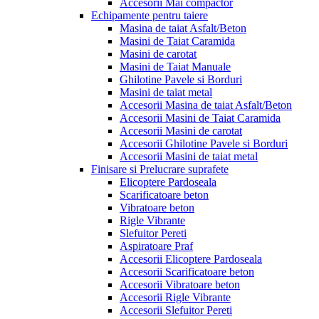
Accesorii Mai compactor
Echipamente pentru taiere
Masina de taiat Asfalt/Beton
Masini de Taiat Caramida
Masini de carotat
Masini de Taiat Manuale
Ghilotine Pavele si Borduri
Masini de taiat metal
Accesorii Masina de taiat Asfalt/Beton
Accesorii Masini de Taiat Caramida
Accesorii Masini de carotat
Accesorii Ghilotine Pavele si Borduri
Accesorii Masini de taiat metal
Finisare si Prelucrare suprafete
Elicoptere Pardoseala
Scarificatoare beton
Vibratoare beton
Rigle Vibrante
Slefuitor Pereti
Aspiratoare Praf
Accesorii Elicoptere Pardoseala
Accesorii Scarificatoare beton
Accesorii Vibratoare beton
Accesorii Rigle Vibrante
Accesorii Slefuitor Pereti