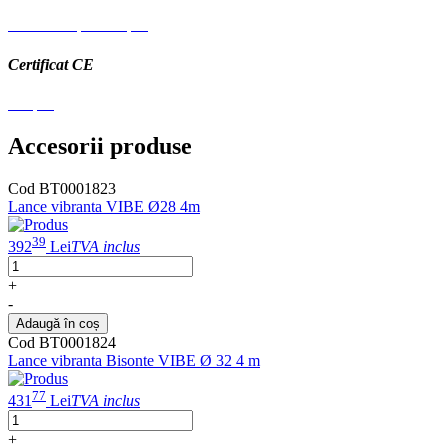
Schema explodata.pdf
Certificat CE
CE.pdf
Accesorii produse
Cod BT0001823
Lance vibranta VIBE Ø28 4m
39
392
Lei
TVA inclus
+
-
Adaugă în coș
Cod BT0001824
Lance vibranta Bisonte VIBE Ø 32 4 m
77
431
Lei
TVA inclus
+