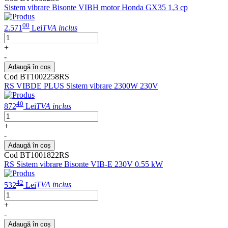
Sistem vibrare Bisonte VIBH motor Honda GX35 1,3 cp
00
2.571
Lei
TVA inclus
+
-
Adaugă în coș
Cod BT1002258RS
RS VIBDE PLUS Sistem vibrare 2300W 230V
40
872
Lei
TVA inclus
+
-
Adaugă în coș
Cod BT1001822RS
RS Sistem vibrare Bisonte VIB-E 230V 0.55 kW
42
532
Lei
TVA inclus
+
-
Adaugă în coș