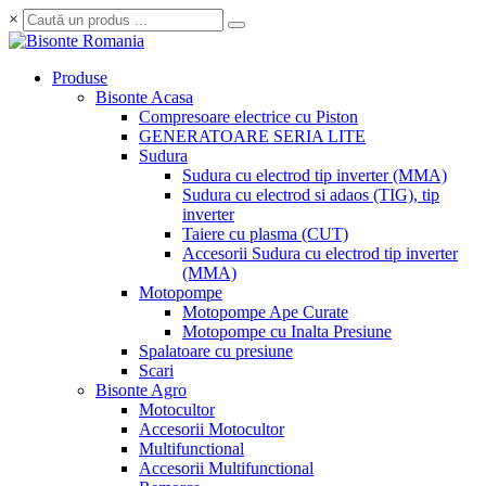
×
Produse
Bisonte Acasa
Compresoare electrice cu Piston
GENERATOARE SERIA LITE
Sudura
Sudura cu electrod tip inverter (MMA)
Sudura cu electrod si adaos (TIG), tip
inverter
Taiere cu plasma (CUT)
Accesorii Sudura cu electrod tip inverter
(MMA)
Motopompe
Motopompe Ape Curate
Motopompe cu Inalta Presiune
Spalatoare cu presiune
Scari
Bisonte Agro
Motocultor
Accesorii Motocultor
Multifunctional
Accesorii Multifunctional