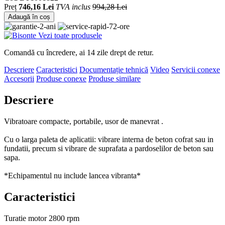
Preț
746,16 Lei
TVA inclus
994,28 Lei
Adaugă în coș
Vezi toate produsele
Comandă cu încredere, ai 14 zile drept de retur.
Descriere
Caracteristici
Documentație tehnică
Video
Servicii conexe
Accesorii
Produse conexe
Produse similare
Descriere
Vibratoare compacte, portabile, usor de manevrat .
Cu o larga paleta de aplicatii: vibrare interna de beton cofrat sau in
fundatii, precum si vibrare de suprafata a pardoselilor de beton sau
sapa.
*Echipamentul nu include lancea vibranta*
Caracteristici
Turatie motor
2800 rpm