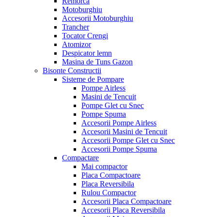
Remorca
Motoburghiu
Accesorii Motoburghiu
Trancher
Tocator Crengi
Atomizor
Despicator lemn
Masina de Tuns Gazon
Bisonte Constructii
Sisteme de Pompare
Pompe Airless
Masini de Tencuit
Pompe Glet cu Snec
Pompe Spuma
Accesorii Pompe Airless
Accesorii Masini de Tencuit
Accesorii Pompe Glet cu Snec
Accesorii Pompe Spuma
Compactare
Mai compactor
Placa Compactoare
Placa Reversibila
Rulou Compactor
Accesorii Placa Compactoare
Accesorii Placa Reversibila