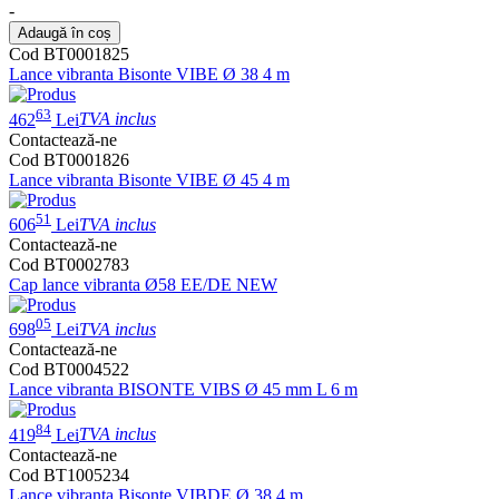
-
Adaugă în coș
Cod BT0001825
Lance vibranta Bisonte VIBE Ø 38 4 m
63
462
Lei
TVA inclus
Contactează-ne
Cod BT0001826
Lance vibranta Bisonte VIBE Ø 45 4 m
51
606
Lei
TVA inclus
Contactează-ne
Cod BT0002783
Cap lance vibranta Ø58 EE/DE NEW
05
698
Lei
TVA inclus
Contactează-ne
Cod BT0004522
Lance vibranta BISONTE VIBS Ø 45 mm L 6 m
84
419
Lei
TVA inclus
Contactează-ne
Cod BT1005234
Lance vibranta Bisonte VIBDE Ø 38 4 m