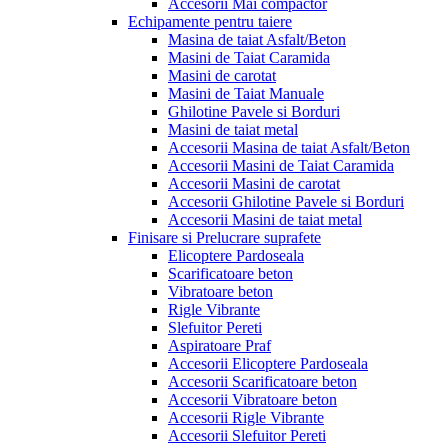
Accesorii Mai compactor
Echipamente pentru taiere
Masina de taiat Asfalt/Beton
Masini de Taiat Caramida
Masini de carotat
Masini de Taiat Manuale
Ghilotine Pavele si Borduri
Masini de taiat metal
Accesorii Masina de taiat Asfalt/Beton
Accesorii Masini de Taiat Caramida
Accesorii Masini de carotat
Accesorii Ghilotine Pavele si Borduri
Accesorii Masini de taiat metal
Finisare si Prelucrare suprafete
Elicoptere Pardoseala
Scarificatoare beton
Vibratoare beton
Rigle Vibrante
Slefuitor Pereti
Aspiratoare Praf
Accesorii Elicoptere Pardoseala
Accesorii Scarificatoare beton
Accesorii Vibratoare beton
Accesorii Rigle Vibrante
Accesorii Slefuitor Pereti