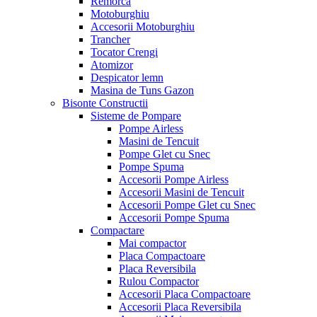
Remorca
Motoburghiu
Accesorii Motoburghiu
Trancher
Tocator Crengi
Atomizor
Despicator lemn
Masina de Tuns Gazon
Bisonte Constructii
Sisteme de Pompare
Pompe Airless
Masini de Tencuit
Pompe Glet cu Snec
Pompe Spuma
Accesorii Pompe Airless
Accesorii Masini de Tencuit
Accesorii Pompe Glet cu Snec
Accesorii Pompe Spuma
Compactare
Mai compactor
Placa Compactoare
Placa Reversibila
Rulou Compactor
Accesorii Placa Compactoare
Accesorii Placa Reversibila