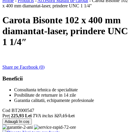
Home
-
Products
-
Accesorii Masini de carotat
-
Carota Bisonte 102
x 400 mm diamantat-laser, prindere UNC 1 1/4″
Carota Bisonte 102 x 400 mm
diamantat-laser, prindere UNC
1 1/4″
Share pe Facebook (
0
)
Beneficii
Consultanta tehnica de specialitate
Posibilitate de returnare in 14 zile
Garantia calitatii, echipamente profesionale
Cod
BT2000547
Preț
225,93 Lei
TVA inclus
327,15 Lei
Adaugă în coș