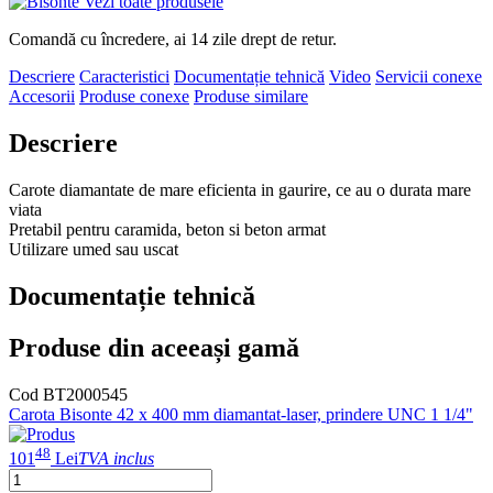
Vezi toate produsele
Comandă cu încredere, ai 14 zile drept de retur.
Descriere
Caracteristici
Documentație tehnică
Video
Servicii conexe
Accesorii
Produse conexe
Produse similare
Descriere
Carote diamantate de mare eficienta in gaurire, ce au o durata mare
viata
Pretabil pentru caramida, beton si beton armat
Utilizare umed sau uscat
Documentație tehnică
Produse din aceeași gamă
Cod BT2000545
Carota Bisonte 42 x 400 mm diamantat-laser, prindere UNC 1 1/4"
48
101
Lei
TVA inclus