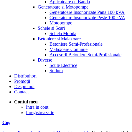
Aplicatoare cu Banda
Generatoare si Motopompe
Generatoare Insonorizate Pana 100 kVA
Generatoare Insonorizate Peste 100 kVA
Motopompe
Schele si Scari
Schela Mobila
Betoniere si Malaxoare
Betoniere Semi-Profesionale
Malaxoare Continue
Accesorii Betoniere Semi-Profesionale
Diverse
Scule Electrice
Sudura
Distribuitori
Promoții
Despre noi
Contact
Contul meu
Intra in cont
Inregistreaza-te
Coș