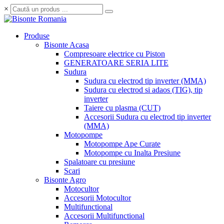
×
Produse
Bisonte Acasa
Compresoare electrice cu Piston
GENERATOARE SERIA LITE
Sudura
Sudura cu electrod tip inverter (MMA)
Sudura cu electrod si adaos (TIG), tip
inverter
Taiere cu plasma (CUT)
Accesorii Sudura cu electrod tip inverter
(MMA)
Motopompe
Motopompe Ape Curate
Motopompe cu Inalta Presiune
Spalatoare cu presiune
Scari
Bisonte Agro
Motocultor
Accesorii Motocultor
Multifunctional
Accesorii Multifunctional