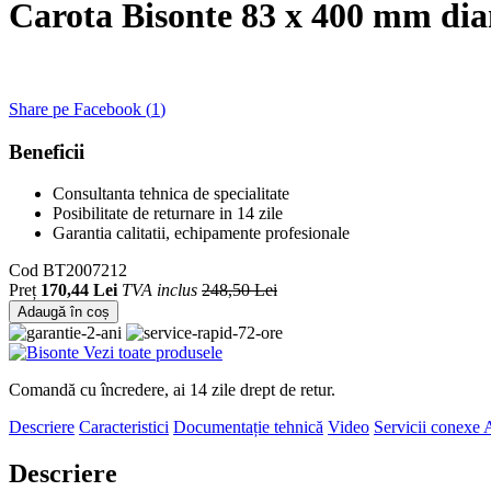
Carota Bisonte 83 x 400 mm dia
Share pe Facebook (
1
)
Beneficii
Consultanta tehnica de specialitate
Posibilitate de returnare in 14 zile
Garantia calitatii, echipamente profesionale
Cod
BT2007212
Preț
170,44 Lei
TVA inclus
248,50 Lei
Adaugă în coș
Vezi toate produsele
Comandă cu încredere, ai 14 zile drept de retur.
Descriere
Caracteristici
Documentație tehnică
Video
Servicii conexe
A
Descriere