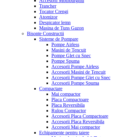
Accesorii Motoburghiu
Trancher
Tocator Crengi
Atomizor
Despicator lemn
Masina de Tuns Gazon
Bisonte Constructii
Sisteme de Pompare
Pompe Airless
Masini de Tencuit
Pompe Glet cu Snec
Pompe Spuma
Accesorii Pompe Airless
Accesorii Masini de Tencuit
Accesorii Pompe Glet cu Snec
Accesorii Pompe Spuma
Compactare
Mai compactor
Placa Compactoare
Placa Reversibila
Rulou Compactor
Accesorii Placa Compactoare
Accesorii Placa Reversibila
Accesorii Mai compactor
Echipamente pentru taiere