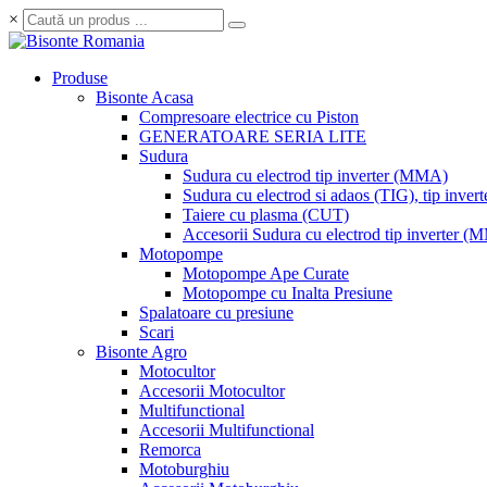
×
Produse
Bisonte Acasa
Compresoare electrice cu Piston
GENERATOARE SERIA LITE
Sudura
Sudura cu electrod tip inverter (MMA)
Sudura cu electrod si adaos (TIG), tip invert
Taiere cu plasma (CUT)
Accesorii Sudura cu electrod tip inverter 
Motopompe
Motopompe Ape Curate
Motopompe cu Inalta Presiune
Spalatoare cu presiune
Scari
Bisonte Agro
Motocultor
Accesorii Motocultor
Multifunctional
Accesorii Multifunctional
Remorca
Motoburghiu