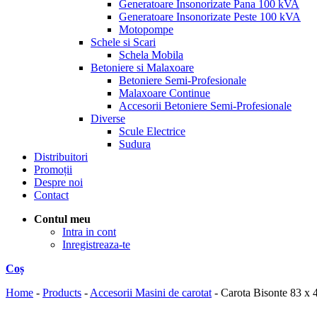
Generatoare Insonorizate Pana 100 kVA
Generatoare Insonorizate Peste 100 kVA
Motopompe
Schele si Scari
Schela Mobila
Betoniere si Malaxoare
Betoniere Semi-Profesionale
Malaxoare Continue
Accesorii Betoniere Semi-Profesionale
Diverse
Scule Electrice
Sudura
Distribuitori
Promoții
Despre noi
Contact
Contul meu
Intra in cont
Inregistreaza-te
Coș
Home
-
Products
-
Accesorii Masini de carotat
-
Carota Bisonte 83 x 