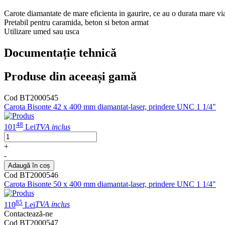
Carote diamantate de mare eficienta in gaurire, ce au o durata mare vi
Pretabil pentru caramida, beton si beton armat
Utilizare umed sau usca
Documentație tehnică
Produse din aceeași gamă
Cod BT2000545
Carota Bisonte 42 x 400 mm diamantat-laser, prindere UNC 1 1/4"
48
101
Lei
TVA inclus
+
-
Adaugă în coș
Cod BT2000546
Carota Bisonte 50 x 400 mm diamantat-laser, prindere UNC 1 1/4"
85
110
Lei
TVA inclus
Contactează-ne
Cod BT2000547