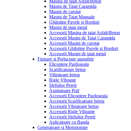
Masina de taiat Asfalt/Beton
Masini de Taiat Caramida
Masini de carotat
Masini de Taiat Manuale
Ghilotine Pavele si Borduri
Masini de taiat metal
Accesorii Masina de taiat Asfalt/Beton
Accesorii Masini de Taiat Caramida
Accesorii Masini de carotat
Accesorii Ghilotine Pavele si Borduri
Accesorii Masini de taiat metal
Finisare si Prelucrare suprafete
Elicoptere Pardoseala
Scarificatoare beton
Vibratoare beton
Rigle Vibrante
Slefuitor Pereti
Aspiratoare Praf
Accesorii Elicoptere Pardoseala
Accesorii Scarificatoare beton
Accesorii Vibratoare beton
Accesorii Rigle Vibrante
Accesorii Slefuitor Pereti
Aplicatoare cu Banda
Generatoare si Motopompe