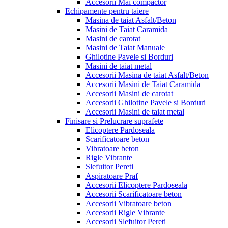
Accesorii Mai compactor
Echipamente pentru taiere
Masina de taiat Asfalt/Beton
Masini de Taiat Caramida
Masini de carotat
Masini de Taiat Manuale
Ghilotine Pavele si Borduri
Masini de taiat metal
Accesorii Masina de taiat Asfalt/Beton
Accesorii Masini de Taiat Caramida
Accesorii Masini de carotat
Accesorii Ghilotine Pavele si Borduri
Accesorii Masini de taiat metal
Finisare si Prelucrare suprafete
Elicoptere Pardoseala
Scarificatoare beton
Vibratoare beton
Rigle Vibrante
Slefuitor Pereti
Aspiratoare Praf
Accesorii Elicoptere Pardoseala
Accesorii Scarificatoare beton
Accesorii Vibratoare beton
Accesorii Rigle Vibrante
Accesorii Slefuitor Pereti