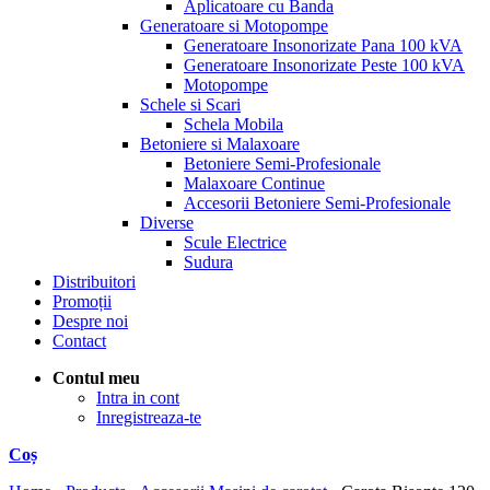
Aplicatoare cu Banda
Generatoare si Motopompe
Generatoare Insonorizate Pana 100 kVA
Generatoare Insonorizate Peste 100 kVA
Motopompe
Schele si Scari
Schela Mobila
Betoniere si Malaxoare
Betoniere Semi-Profesionale
Malaxoare Continue
Accesorii Betoniere Semi-Profesionale
Diverse
Scule Electrice
Sudura
Distribuitori
Promoții
Despre noi
Contact
Contul meu
Intra in cont
Inregistreaza-te
Coș