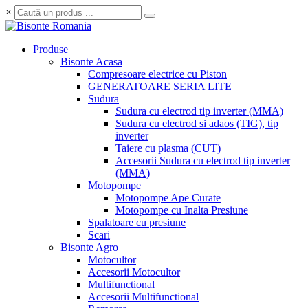
×
Produse
Bisonte Acasa
Compresoare electrice cu Piston
GENERATOARE SERIA LITE
Sudura
Sudura cu electrod tip inverter (MMA)
Sudura cu electrod si adaos (TIG), tip
inverter
Taiere cu plasma (CUT)
Accesorii Sudura cu electrod tip inverter
(MMA)
Motopompe
Motopompe Ape Curate
Motopompe cu Inalta Presiune
Spalatoare cu presiune
Scari
Bisonte Agro
Motocultor
Accesorii Motocultor
Multifunctional
Accesorii Multifunctional