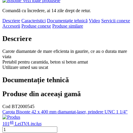
Vezi toate produsele
Comandă cu încredere, ai 14 zile drept de retur.
Descriere
Caracteristici
Documentație tehnică
Video
Servicii conexe
Accesorii
Produse conexe
Produse similare
Descriere
Carote diamantate de mare eficienta in gaurire, ce au o durata mare
viata
Pretabil pentru caramida, beton si beton armat
Utilizare umed sau uscat
Documentație tehnică
Produse din aceeași gamă
Cod BT2000545
Carota Bisonte 42 x 400 mm diamantat-laser, prindere UNC 1 1/4"
48
101
Lei
TVA inclus