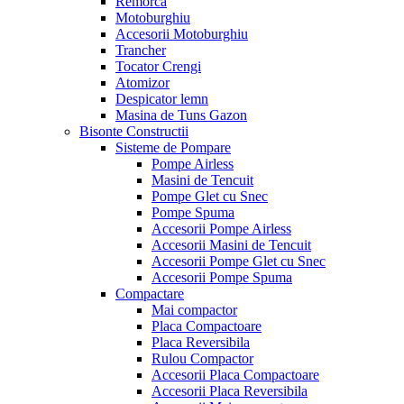
Remorca
Motoburghiu
Accesorii Motoburghiu
Trancher
Tocator Crengi
Atomizor
Despicator lemn
Masina de Tuns Gazon
Bisonte Constructii
Sisteme de Pompare
Pompe Airless
Masini de Tencuit
Pompe Glet cu Snec
Pompe Spuma
Accesorii Pompe Airless
Accesorii Masini de Tencuit
Accesorii Pompe Glet cu Snec
Accesorii Pompe Spuma
Compactare
Mai compactor
Placa Compactoare
Placa Reversibila
Rulou Compactor
Accesorii Placa Compactoare
Accesorii Placa Reversibila