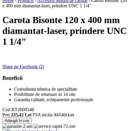
Home
-
Products
-
Accesorii Masini de carotat
-
Carota Bisonte 120
x 400 mm diamantat-laser, prindere UNC 1 1/4″
Carota Bisonte 120 x 400 mm
diamantat-laser, prindere UNC
1 1/4″
Share pe Facebook (
2
)
Beneficii
Consultanta tehnica de specialitate
Posibilitate de returnare in 14 zile
Garantia calitatii, echipamente profesionale
Cod
BT2000548
Preț
235,42 Lei
TVA inclus
337,03 Lei
Adaugă în coș