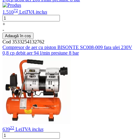
72
1.510
Lei
TVA inclus
+
-
Adaugă în coș
Cod 3533254132762
Compresor de aer cu piston BISONTE SC008-009 fara ulei 230V
0,8 cp debit aer 94 l/min presiune 8 bar
22
639
Lei
TVA inclus