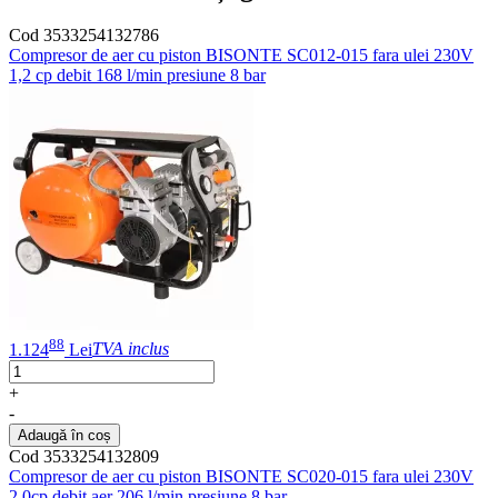
Cod 3533254132786
Compresor de aer cu piston BISONTE SC012-015 fara ulei 230V
1,2 cp debit 168 l/min presiune 8 bar
88
1.124
Lei
TVA inclus
+
-
Adaugă în coș
Cod 3533254132809
Compresor de aer cu piston BISONTE SC020-015 fara ulei 230V
2,0cp debit aer 206 l/min presiune 8 bar