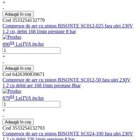
+
-
Adaugă în coș
Cod 3533254132779
Compresor de aer cu piston BISONTE SC012-025 fara ulei 230V
1,2 cp, debit 168 l/min presiune 8 bar
94
890
Lei
TVA inclus
+
-
Adaugă în coș
Cod 6426390839671
Compresor de aer cu piston BISONTE SC012-50 fara ulei 230V
1,2 cp debit aer 168 l/min presiune 8bar
84
879
Lei
TVA inclus
+
-
Adaugă în coș
Cod 3533254132793
Compresor de aer cu piston BISONTE SC024-100 fara ulei 230V
1,2 cp debit 336 l/min presiune 8 bar