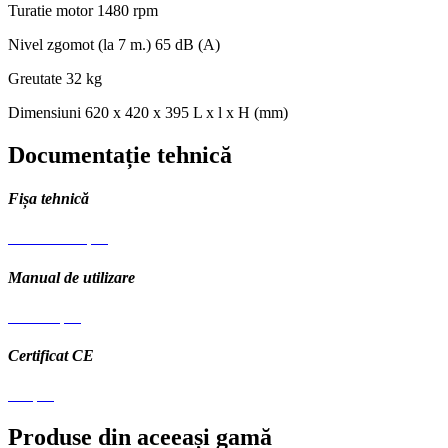
Turatie motor
1480 rpm
Nivel zgomot (la 7 m.)
65 dB (A)
Greutate
32 kg
Dimensiuni
620 x 420 x 395 L x l x H (mm)
Documentație tehnică
Fișa tehnică
Fisa tehnica.pdf
Manual de utilizare
Manual.pdf
Certificat CE
CE.pdf
Produse din aceeași gamă