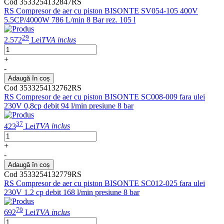
Cod 3533254132847RS
RS Compresor de aer cu piston BISONTE SV054-105 400V
5.5CP/4000W 786 L/min 8 Bar rez. 105 l
29
2.572
Lei
TVA inclus
+
-
Adaugă în coș
Cod 3533254132762RS
RS Compresor de aer cu piston BISONTE SC008-009 fara ulei
230V 0,8cp debit 94 l/min presiune 8 bar
37
423
Lei
TVA inclus
+
-
Adaugă în coș
Cod 3533254132779RS
RS Compresor de aer cu piston BISONTE SC012-025 fara ulei
230V 1.2 cp debit 168 l/min presiune 8 bar
79
692
Lei
TVA inclus