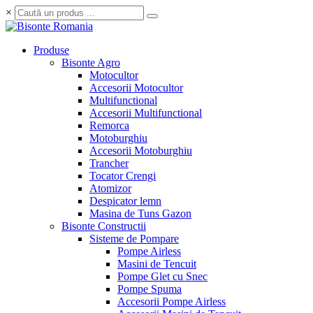
×
Produse
Bisonte Agro
Motocultor
Accesorii Motocultor
Multifunctional
Accesorii Multifunctional
Remorca
Motoburghiu
Accesorii Motoburghiu
Trancher
Tocator Crengi
Atomizor
Despicator lemn
Masina de Tuns Gazon
Bisonte Constructii
Sisteme de Pompare
Pompe Airless
Masini de Tencuit
Pompe Glet cu Snec
Pompe Spuma
Accesorii Pompe Airless