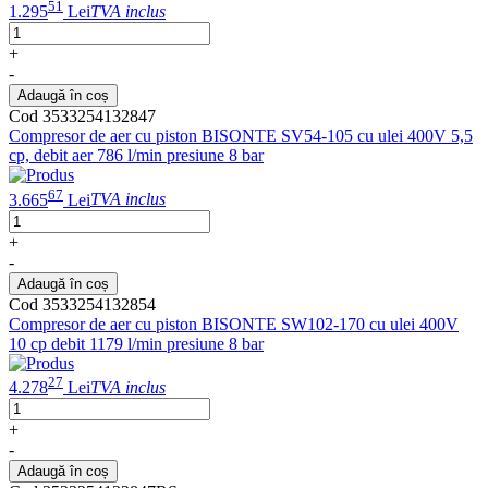
51
1.295
Lei
TVA inclus
+
-
Adaugă în coș
Cod 3533254132847
Compresor de aer cu piston BISONTE SV54-105 cu ulei 400V 5,5
cp, debit aer 786 l/min presiune 8 bar
67
3.665
Lei
TVA inclus
+
-
Adaugă în coș
Cod 3533254132854
Compresor de aer cu piston BISONTE SW102-170 cu ulei 400V
10 cp debit 1179 l/min presiune 8 bar
27
4.278
Lei
TVA inclus
+
-
Adaugă în coș