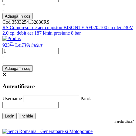
+
-
Adaugă în coș
Cod 3533254132830RS
RS Compresor de aer cu piston BISONTE SF020-100 cu ulei 230V
2,0 cp, debit aer 187 l/min presiune 8 bar
71
923
Lei
TVA inclus
+
-
Adaugă în coș
✕
Autentificare
Username
Parola
Login
Inchide
Parola uitata?