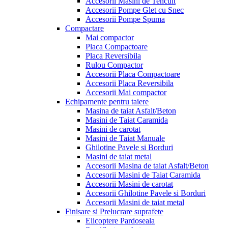
Accesorii Masini de Tencuit
Accesorii Pompe Glet cu Snec
Accesorii Pompe Spuma
Compactare
Mai compactor
Placa Compactoare
Placa Reversibila
Rulou Compactor
Accesorii Placa Compactoare
Accesorii Placa Reversibila
Accesorii Mai compactor
Echipamente pentru taiere
Masina de taiat Asfalt/Beton
Masini de Taiat Caramida
Masini de carotat
Masini de Taiat Manuale
Ghilotine Pavele si Borduri
Masini de taiat metal
Accesorii Masina de taiat Asfalt/Beton
Accesorii Masini de Taiat Caramida
Accesorii Masini de carotat
Accesorii Ghilotine Pavele si Borduri
Accesorii Masini de taiat metal
Finisare si Prelucrare suprafete
Elicoptere Pardoseala