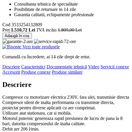
Consultanta tehnica de specialitate
Posibilitate de returnare in 14 zile
Garantia calitatii, echipamente profesionale
Cod
3533254132809
Preț
1.510,72 Lei
TVA inclus
1.809,00 Lei
Adaugă în coș
Vezi toate produsele
Comandă cu încredere, ai 14 zile drept de retur.
Descriere
Caracteristici
Documentație tehnică
Video
Servicii conexe
Accesorii
Produse conexe
Produse similare
Descriere
Compresor cu motorizare electrica 230V, fara ulei, transmisie directa
Compresor silent de inalta performanta cu transmisie directa,
proiectat pentru diverse aplicatii cu aer comprimat.
Utilizare atat stationara, cat si mobila.
Motorul puternic genereaza rapid presiunea de lucru de pana la 8
bari, datorita compresorului de inalta calitate.
Debit aer 206 l/min.