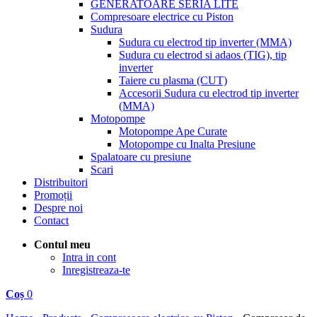
GENERATOARE SERIA LITE
Compresoare electrice cu Piston
Sudura
Sudura cu electrod tip inverter (MMA)
Sudura cu electrod si adaos (TIG), tip
inverter
Taiere cu plasma (CUT)
Accesorii Sudura cu electrod tip inverter
(MMA)
Motopompe
Motopompe Ape Curate
Motopompe cu Inalta Presiune
Spalatoare cu presiune
Scari
Distribuitori
Promoții
Despre noi
Contact
Contul meu
Intra in cont
Inregistreaza-te
Coș
0