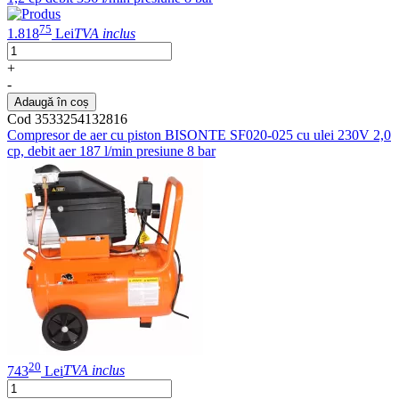
75
1.818
Lei
TVA inclus
+
-
Adaugă în coș
Cod 3533254132816
Compresor de aer cu piston BISONTE SF020-025 cu ulei 230V 2,0
cp, debit aer 187 l/min presiune 8 bar
20
743
Lei
TVA inclus