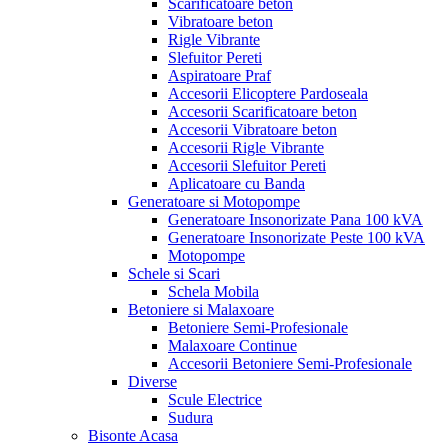
Scarificatoare beton
Vibratoare beton
Rigle Vibrante
Slefuitor Pereti
Aspiratoare Praf
Accesorii Elicoptere Pardoseala
Accesorii Scarificatoare beton
Accesorii Vibratoare beton
Accesorii Rigle Vibrante
Accesorii Slefuitor Pereti
Aplicatoare cu Banda
Generatoare si Motopompe
Generatoare Insonorizate Pana 100 kVA
Generatoare Insonorizate Peste 100 kVA
Motopompe
Schele si Scari
Schela Mobila
Betoniere si Malaxoare
Betoniere Semi-Profesionale
Malaxoare Continue
Accesorii Betoniere Semi-Profesionale
Diverse
Scule Electrice
Sudura
Bisonte Acasa