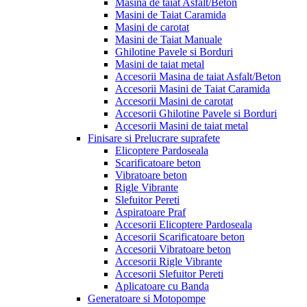
Masina de taiat Asfalt/Beton
Masini de Taiat Caramida
Masini de carotat
Masini de Taiat Manuale
Ghilotine Pavele si Borduri
Masini de taiat metal
Accesorii Masina de taiat Asfalt/Beton
Accesorii Masini de Taiat Caramida
Accesorii Masini de carotat
Accesorii Ghilotine Pavele si Borduri
Accesorii Masini de taiat metal
Finisare si Prelucrare suprafete
Elicoptere Pardoseala
Scarificatoare beton
Vibratoare beton
Rigle Vibrante
Slefuitor Pereti
Aspiratoare Praf
Accesorii Elicoptere Pardoseala
Accesorii Scarificatoare beton
Accesorii Vibratoare beton
Accesorii Rigle Vibrante
Accesorii Slefuitor Pereti
Aplicatoare cu Banda
Generatoare si Motopompe