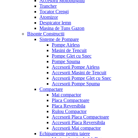
Accesorii Motoburghiu
Trancher
Tocator Crengi
Atomizor
Despicator lemn
Masina de Tuns Gazon
Bisonte Constructii
Sisteme de Pompare
Pompe Airless
Masini de Tencuit
Pompe Glet cu Snec
Pompe Spuma
Accesorii Pompe Airless
Accesorii Masini de Tencuit
Accesorii Pompe Glet cu Snec
Accesorii Pompe Spuma
Compactare
Mai compactor
Placa Compactoare
Placa Reversibila
Rulou Compactor
Accesorii Placa Compactoare
Accesorii Placa Reversibila
Accesorii Mai compactor
Echipamente pentru taiere