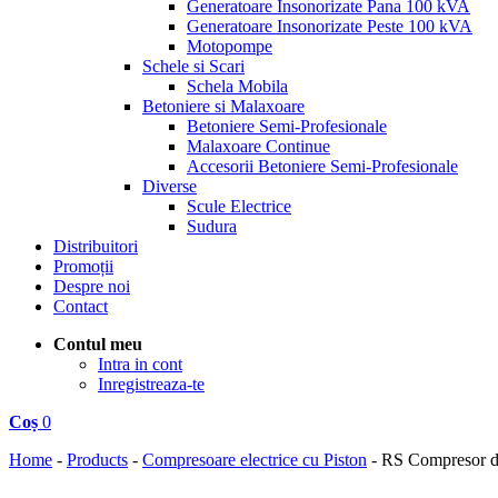
Generatoare Insonorizate Pana 100 kVA
Generatoare Insonorizate Peste 100 kVA
Motopompe
Schele si Scari
Schela Mobila
Betoniere si Malaxoare
Betoniere Semi-Profesionale
Malaxoare Continue
Accesorii Betoniere Semi-Profesionale
Diverse
Scule Electrice
Sudura
Distribuitori
Promoții
Despre noi
Contact
Contul meu
Intra in cont
Inregistreaza-te
Coș
0
Home
-
Products
-
Compresoare electrice cu Piston
-
RS Compresor de