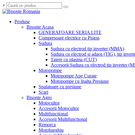
×
Produse
Bisonte Acasa
GENERATOARE SERIA LITE
Compresoare electrice cu Piston
Sudura
Sudura cu electrod tip inverter (MMA)
Sudura cu electrod si adaos (TIG), tip invert
Taiere cu plasma (CUT)
Accesorii Sudura cu electrod tip inverter 
Motopompe
Motopompe Ape Curate
Motopompe cu Inalta Presiune
Spalatoare cu presiune
Scari
Bisonte Agro
Motocultor
Accesorii Motocultor
Multifunctional
Accesorii Multifunctional
Remorca
Motoburghiu