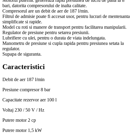
Motorul puternic genereaza rapid presiunea de lucru de pana la 8
bari, datorita compresorului de inalta calitate.
Compresorul are un debit de aer de 187 l/min.
Filtrul de admisie poate fi accesat usor, pentru lucrari de mentenanta
simplificate si rapide.
Model cu roti si manere de transport pentru facilitarea manipularii.
Regulator de presiune pentru setarea presiunii.
Lubrifiere cu ulei, pentru o durata de viata indelungata.
Manometru de presiune si cupla rapida pentru presiunea setata la
regulator.
Supapa de siguranta.
Caracteristici
Debit de aer
187 l/min
Presiune compresor
8 bar
Capacitate rezervor aer
100 l
Voltaj
230 / 50 V / Hz
Putere motor
2 cp
Putere motor
1,5 kW