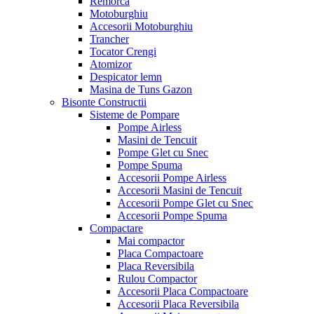
Remorca
Motoburghiu
Accesorii Motoburghiu
Trancher
Tocator Crengi
Atomizor
Despicator lemn
Masina de Tuns Gazon
Bisonte Constructii
Sisteme de Pompare
Pompe Airless
Masini de Tencuit
Pompe Glet cu Snec
Pompe Spuma
Accesorii Pompe Airless
Accesorii Masini de Tencuit
Accesorii Pompe Glet cu Snec
Accesorii Pompe Spuma
Compactare
Mai compactor
Placa Compactoare
Placa Reversibila
Rulou Compactor
Accesorii Placa Compactoare
Accesorii Placa Reversibila