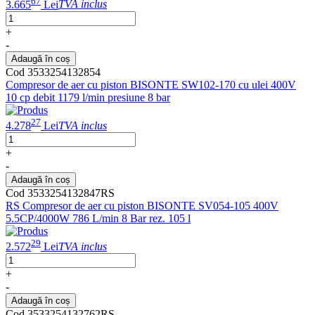
67
3.665
Lei
TVA inclus
+
-
Adaugă în coș
Cod 3533254132854
Compresor de aer cu piston BISONTE SW102-170 cu ulei 400V
10 cp debit 1179 l/min presiune 8 bar
27
4.278
Lei
TVA inclus
+
-
Adaugă în coș
Cod 3533254132847RS
RS Compresor de aer cu piston BISONTE SV054-105 400V
5.5CP/4000W 786 L/min 8 Bar rez. 105 l
29
2.572
Lei
TVA inclus
+
-
Adaugă în coș
Cod 3533254132762RS