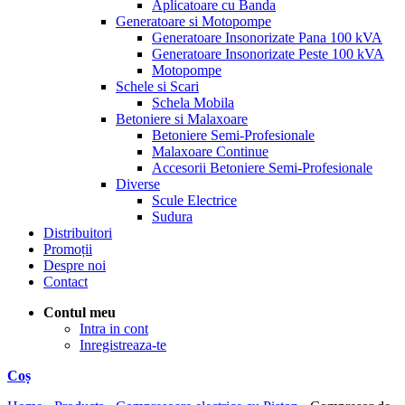
Aplicatoare cu Banda
Generatoare si Motopompe
Generatoare Insonorizate Pana 100 kVA
Generatoare Insonorizate Peste 100 kVA
Motopompe
Schele si Scari
Schela Mobila
Betoniere si Malaxoare
Betoniere Semi-Profesionale
Malaxoare Continue
Accesorii Betoniere Semi-Profesionale
Diverse
Scule Electrice
Sudura
Distribuitori
Promoții
Despre noi
Contact
Contul meu
Intra in cont
Inregistreaza-te
Coș