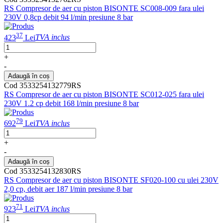
RS Compresor de aer cu piston BISONTE SC008-009 fara ulei
230V 0,8cp debit 94 l/min presiune 8 bar
37
423
Lei
TVA inclus
+
-
Adaugă în coș
Cod 3533254132779RS
RS Compresor de aer cu piston BISONTE SC012-025 fara ulei
230V 1.2 cp debit 168 l/min presiune 8 bar
79
692
Lei
TVA inclus
+
-
Adaugă în coș
Cod 3533254132830RS
RS Compresor de aer cu piston BISONTE SF020-100 cu ulei 230V
2,0 cp, debit aer 187 l/min presiune 8 bar
71
923
Lei
TVA inclus