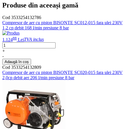
Produse din aceeași gamă
Cod 3533254132786
Compresor de aer cu piston BISONTE SC012-015 fara ulei 230V
1,2 cp debit 168 l/min presiune 8 bar
88
1.124
Lei
TVA inclus
+
-
Adaugă în coș
Cod 3533254132809
Compresor de aer cu piston BISONTE SC020-015 fara ulei 230V
2,0cp debit aer 206 l/min presiune 8 bar