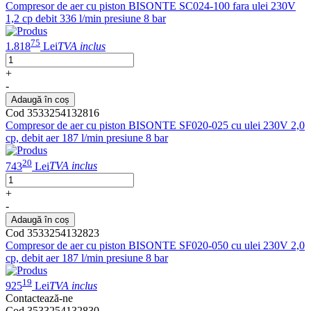
Compresor de aer cu piston BISONTE SC024-100 fara ulei 230V
1,2 cp debit 336 l/min presiune 8 bar
75
1.818
Lei
TVA inclus
+
-
Adaugă în coș
Cod 3533254132816
Compresor de aer cu piston BISONTE SF020-025 cu ulei 230V 2,0
cp, debit aer 187 l/min presiune 8 bar
20
743
Lei
TVA inclus
+
-
Adaugă în coș
Cod 3533254132823
Compresor de aer cu piston BISONTE SF020-050 cu ulei 230V 2,0
cp, debit aer 187 l/min presiune 8 bar
19
925
Lei
TVA inclus
Contactează-ne
Cod 3533254132830