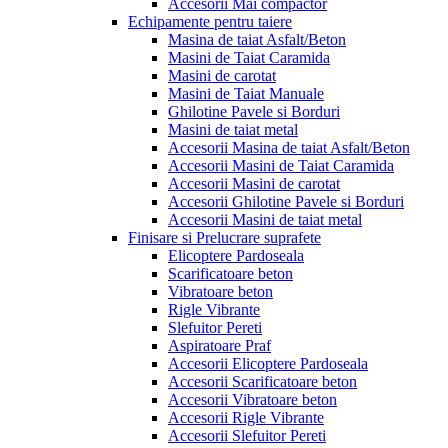
Accesorii Mai compactor
Echipamente pentru taiere
Masina de taiat Asfalt/Beton
Masini de Taiat Caramida
Masini de carotat
Masini de Taiat Manuale
Ghilotine Pavele si Borduri
Masini de taiat metal
Accesorii Masina de taiat Asfalt/Beton
Accesorii Masini de Taiat Caramida
Accesorii Masini de carotat
Accesorii Ghilotine Pavele si Borduri
Accesorii Masini de taiat metal
Finisare si Prelucrare suprafete
Elicoptere Pardoseala
Scarificatoare beton
Vibratoare beton
Rigle Vibrante
Slefuitor Pereti
Aspiratoare Praf
Accesorii Elicoptere Pardoseala
Accesorii Scarificatoare beton
Accesorii Vibratoare beton
Accesorii Rigle Vibrante
Accesorii Slefuitor Pereti