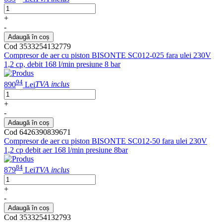
+
-
Adaugă în coș
Cod 3533254132779
Compresor de aer cu piston BISONTE SC012-025 fara ulei 230V
1,2 cp, debit 168 l/min presiune 8 bar
94
890
Lei
TVA inclus
+
-
Adaugă în coș
Cod 6426390839671
Compresor de aer cu piston BISONTE SC012-50 fara ulei 230V
1,2 cp debit aer 168 l/min presiune 8bar
84
879
Lei
TVA inclus
+
-
Adaugă în coș
Cod 3533254132793