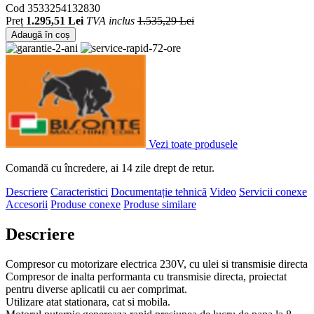
Cod
3533254132830
Preț
1.295,51 Lei
TVA inclus
1.535,29 Lei
Adaugă în coș
Vezi toate produsele
Comandă cu încredere, ai 14 zile drept de retur.
Descriere
Caracteristici
Documentație tehnică
Video
Servicii conexe
Accesorii
Produse conexe
Produse similare
Descriere
Compresor cu motorizare electrica 230V, cu ulei si transmisie directa
Compresor de inalta performanta cu transmisie directa, proiectat
pentru diverse aplicatii cu aer comprimat.
Utilizare atat stationara, cat si mobila.