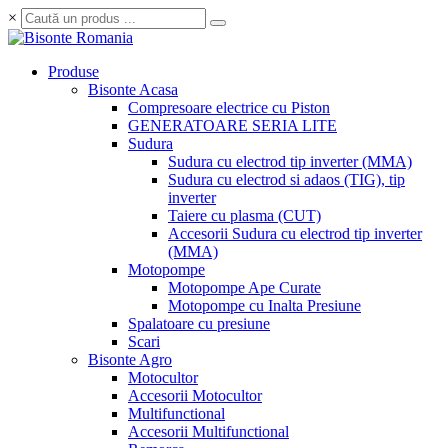
×
Produse
Bisonte Acasa
Compresoare electrice cu Piston
GENERATOARE SERIA LITE
Sudura
Sudura cu electrod tip inverter (MMA)
Sudura cu electrod si adaos (TIG), tip
inverter
Taiere cu plasma (CUT)
Accesorii Sudura cu electrod tip inverter
(MMA)
Motopompe
Motopompe Ape Curate
Motopompe cu Inalta Presiune
Spalatoare cu presiune
Scari
Bisonte Agro
Motocultor
Accesorii Motocultor
Multifunctional
Accesorii Multifunctional