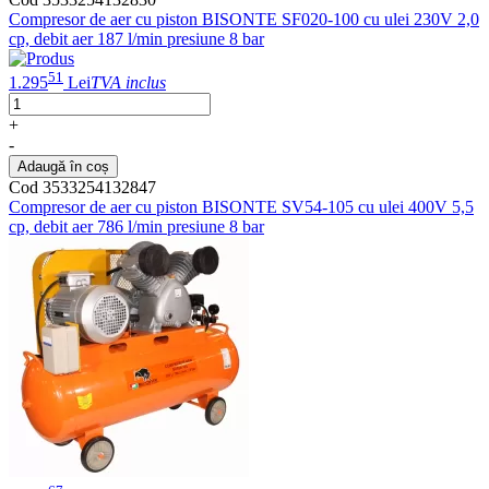
Compresor de aer cu piston BISONTE SF020-100 cu ulei 230V 2,0
cp, debit aer 187 l/min presiune 8 bar
51
1.295
Lei
TVA inclus
+
-
Adaugă în coș
Cod 3533254132847
Compresor de aer cu piston BISONTE SV54-105 cu ulei 400V 5,5
cp, debit aer 786 l/min presiune 8 bar