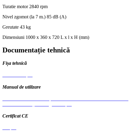
Turatie motor
2840 rpm
Nivel zgomot (la 7 m.)
85 dB (A)
Greutate
43 kg
Dimensiuni
1000 x 360 x 720 L x l x H (mm)
Documentație tehnică
Fișa tehnică
Fisa tehnica.pdf
Manual de utilizare
Manual de utilizare Compresor electric BisonteSF020-025 SF020-
050 SF020-100_multilingual A5.pdf
Certificat CE
CE.pdf