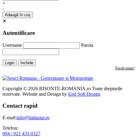
+
-
Adaugă în coș
✕
Autentificare
Username
Parola
Login
Inchide
Parola uitata?
Copyright © 2026 BISONTE-ROMANIA.ro Toate drepturile
rezervate. Website and Design by
End Soft Design
Contact rapid
E-mail:
info@italiastar.ro
Telefon:
004 / 021 433 0327