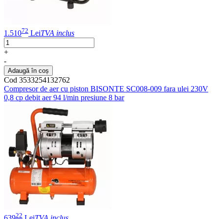
72
1.510
Lei
TVA inclus
+
-
Adaugă în coș
Cod 3533254132762
Compresor de aer cu piston BISONTE SC008-009 fara ulei 230V
0,8 cp debit aer 94 l/min presiune 8 bar
22
639
Lei
TVA inclus