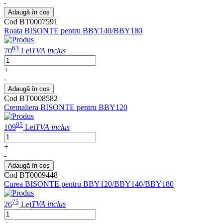
-
Adaugă în coș
Cod BT0007591
Roata BISONTE pentru BBY140/BBY180
63
70
Lei
TVA inclus
+
-
Adaugă în coș
Cod BT0008582
Cremaliera BISONTE pentru BBY120
95
109
Lei
TVA inclus
+
-
Adaugă în coș
Cod BT0009448
Curea BISONTE pentru BBY120/BBY140/BBY180
75
26
Lei
TVA inclus