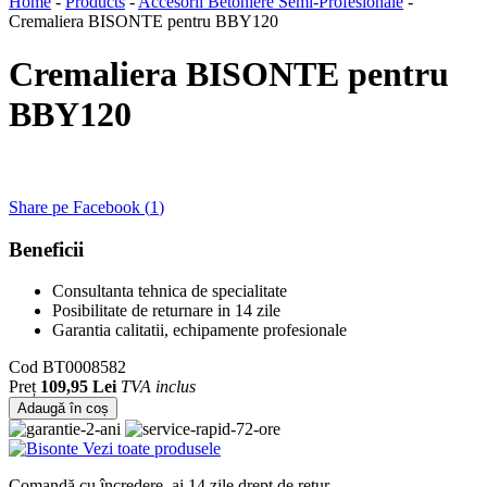
Home
-
Products
-
Accesorii Betoniere Semi-Profesionale
-
Cremaliera BISONTE pentru BBY120
Cremaliera BISONTE pentru
BBY120
Share pe Facebook (
1
)
Beneficii
Consultanta tehnica de specialitate
Posibilitate de returnare in 14 zile
Garantia calitatii, echipamente profesionale
Cod
BT0008582
Preț
109,95 Lei
TVA inclus
Adaugă în coș
Vezi toate produsele
Comandă cu încredere, ai 14 zile drept de retur.