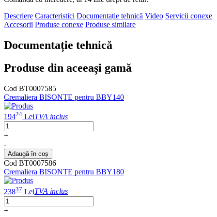
Descriere
Caracteristici
Documentație tehnică
Video
Servicii conexe
Accesorii
Produse conexe
Produse similare
Documentație tehnică
Produse din aceeași gamă
Cod BT0007585
Cremaliera BISONTE pentru BBY140
24
194
Lei
TVA inclus
+
-
Adaugă în coș
Cod BT0007586
Cremaliera BISONTE pentru BBY180
37
238
Lei
TVA inclus
+