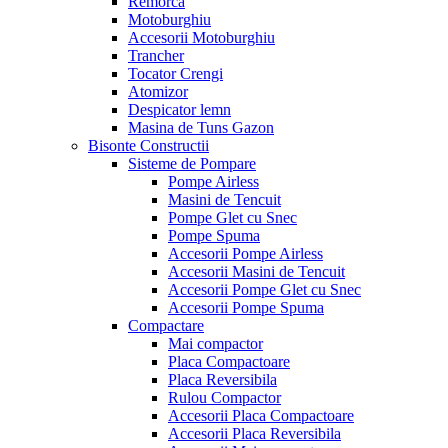
Remorca
Motoburghiu
Accesorii Motoburghiu
Trancher
Tocator Crengi
Atomizor
Despicator lemn
Masina de Tuns Gazon
Bisonte Constructii
Sisteme de Pompare
Pompe Airless
Masini de Tencuit
Pompe Glet cu Snec
Pompe Spuma
Accesorii Pompe Airless
Accesorii Masini de Tencuit
Accesorii Pompe Glet cu Snec
Accesorii Pompe Spuma
Compactare
Mai compactor
Placa Compactoare
Placa Reversibila
Rulou Compactor
Accesorii Placa Compactoare
Accesorii Placa Reversibila