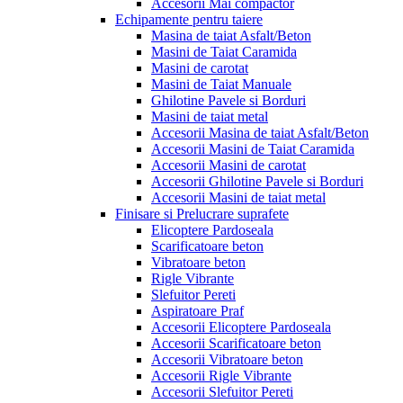
Accesorii Mai compactor
Echipamente pentru taiere
Masina de taiat Asfalt/Beton
Masini de Taiat Caramida
Masini de carotat
Masini de Taiat Manuale
Ghilotine Pavele si Borduri
Masini de taiat metal
Accesorii Masina de taiat Asfalt/Beton
Accesorii Masini de Taiat Caramida
Accesorii Masini de carotat
Accesorii Ghilotine Pavele si Borduri
Accesorii Masini de taiat metal
Finisare si Prelucrare suprafete
Elicoptere Pardoseala
Scarificatoare beton
Vibratoare beton
Rigle Vibrante
Slefuitor Pereti
Aspiratoare Praf
Accesorii Elicoptere Pardoseala
Accesorii Scarificatoare beton
Accesorii Vibratoare beton
Accesorii Rigle Vibrante
Accesorii Slefuitor Pereti