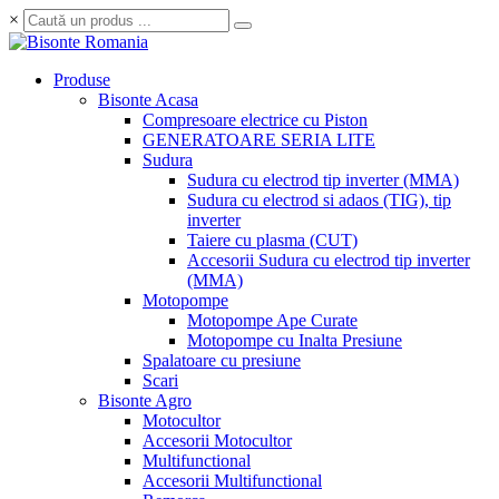
×
Produse
Bisonte Acasa
Compresoare electrice cu Piston
GENERATOARE SERIA LITE
Sudura
Sudura cu electrod tip inverter (MMA)
Sudura cu electrod si adaos (TIG), tip
inverter
Taiere cu plasma (CUT)
Accesorii Sudura cu electrod tip inverter
(MMA)
Motopompe
Motopompe Ape Curate
Motopompe cu Inalta Presiune
Spalatoare cu presiune
Scari
Bisonte Agro
Motocultor
Accesorii Motocultor
Multifunctional
Accesorii Multifunctional