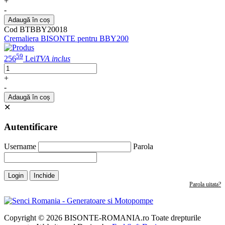
+
-
Adaugă în coș
Cod BTBBY20018
Cremaliera BISONTE pentru BBY200
59
256
Lei
TVA inclus
+
-
Adaugă în coș
✕
Autentificare
Username
Parola
Login
Inchide
Parola uitata?
Copyright © 2026 BISONTE-ROMANIA.ro Toate drepturile