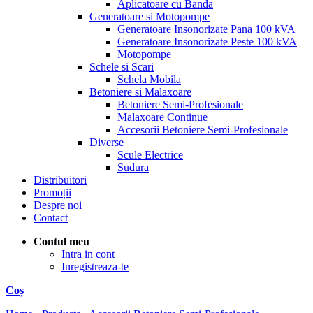
Aplicatoare cu Banda
Generatoare si Motopompe
Generatoare Insonorizate Pana 100 kVA
Generatoare Insonorizate Peste 100 kVA
Motopompe
Schele si Scari
Schela Mobila
Betoniere si Malaxoare
Betoniere Semi-Profesionale
Malaxoare Continue
Accesorii Betoniere Semi-Profesionale
Diverse
Scule Electrice
Sudura
Distribuitori
Promoții
Despre noi
Contact
Contul meu
Intra in cont
Inregistreaza-te
Coș