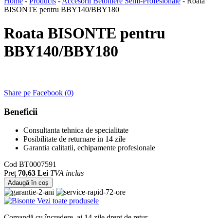
Home
-
Products
-
Accesorii Betoniere Semi-Profesionale
-
Roata
BISONTE pentru BBY140/BBY180
Roata BISONTE pentru
BBY140/BBY180
Share pe Facebook (
0
)
Beneficii
Consultanta tehnica de specialitate
Posibilitate de returnare in 14 zile
Garantia calitatii, echipamente profesionale
Cod
BT0007591
Preț
70,63 Lei
TVA inclus
Adaugă în coș
Vezi toate produsele
Comandă cu încredere, ai 14 zile drept de retur.