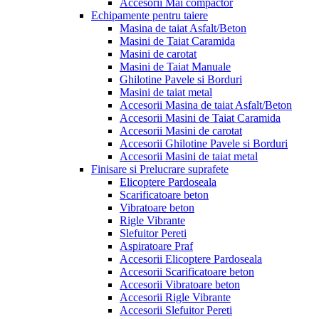
Accesorii Mai compactor
Echipamente pentru taiere
Masina de taiat Asfalt/Beton
Masini de Taiat Caramida
Masini de carotat
Masini de Taiat Manuale
Ghilotine Pavele si Borduri
Masini de taiat metal
Accesorii Masina de taiat Asfalt/Beton
Accesorii Masini de Taiat Caramida
Accesorii Masini de carotat
Accesorii Ghilotine Pavele si Borduri
Accesorii Masini de taiat metal
Finisare si Prelucrare suprafete
Elicoptere Pardoseala
Scarificatoare beton
Vibratoare beton
Rigle Vibrante
Slefuitor Pereti
Aspiratoare Praf
Accesorii Elicoptere Pardoseala
Accesorii Scarificatoare beton
Accesorii Vibratoare beton
Accesorii Rigle Vibrante
Accesorii Slefuitor Pereti