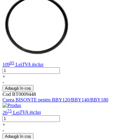
95
109
Lei
TVA inclus
+
-
Adaugă în coș
Cod BT0009448
Curea BISONTE pentru BBY120/BBY140/BBY180
75
26
Lei
TVA inclus
+
-
Adaugă în coș