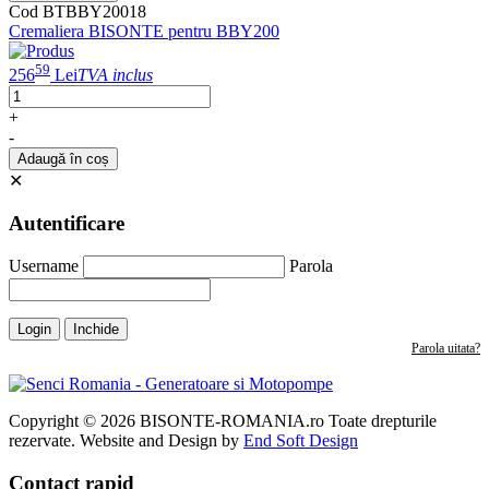
Cod BTBBY20018
Cremaliera BISONTE pentru BBY200
59
256
Lei
TVA inclus
+
-
Adaugă în coș
✕
Autentificare
Username
Parola
Login
Inchide
Parola uitata?
Copyright © 2026 BISONTE-ROMANIA.ro Toate drepturile
rezervate. Website and Design by
End Soft Design
Contact rapid