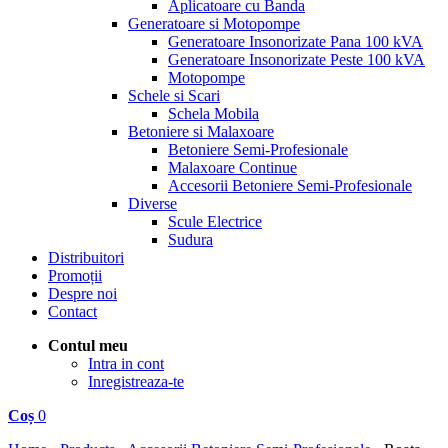
Aplicatoare cu Banda
Generatoare si Motopompe
Generatoare Insonorizate Pana 100 kVA
Generatoare Insonorizate Peste 100 kVA
Motopompe
Schele si Scari
Schela Mobila
Betoniere si Malaxoare
Betoniere Semi-Profesionale
Malaxoare Continue
Accesorii Betoniere Semi-Profesionale
Diverse
Scule Electrice
Sudura
Distribuitori
Promoții
Despre noi
Contact
Contul meu
Intra in cont
Inregistreaza-te
Coș
0