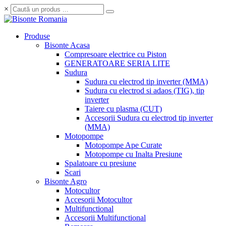
×
Produse
Bisonte Acasa
Compresoare electrice cu Piston
GENERATOARE SERIA LITE
Sudura
Sudura cu electrod tip inverter (MMA)
Sudura cu electrod si adaos (TIG), tip
inverter
Taiere cu plasma (CUT)
Accesorii Sudura cu electrod tip inverter
(MMA)
Motopompe
Motopompe Ape Curate
Motopompe cu Inalta Presiune
Spalatoare cu presiune
Scari
Bisonte Agro
Motocultor
Accesorii Motocultor
Multifunctional
Accesorii Multifunctional