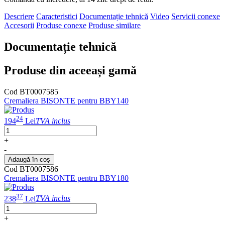
Descriere
Caracteristici
Documentație tehnică
Video
Servicii conexe
Accesorii
Produse conexe
Produse similare
Documentație tehnică
Produse din aceeași gamă
Cod BT0007585
Cremaliera BISONTE pentru BBY140
24
194
Lei
TVA inclus
+
-
Adaugă în coș
Cod BT0007586
Cremaliera BISONTE pentru BBY180
37
238
Lei
TVA inclus
+