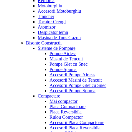
Remorca
Motoburghiu
Accesorii Motoburghiu
Trancher
Tocator Crengi
Atomizor
Despicator lemn
Masina de Tuns Gazon
Bisonte Constructii
Sisteme de Pompare
Pompe Airless
Masini de Tencuit
Pompe Glet cu Snec
Pompe Spuma
Accesorii Pompe Airless
Accesorii Masini de Tencuit
Accesorii Pompe Glet cu Snec
Accesorii Pompe Spuma
Compactare
Mai compactor
Placa Compactoare
Placa Reversibila
Rulou Compactor
Accesorii Placa Compactoare
Accesorii Placa Reversibila