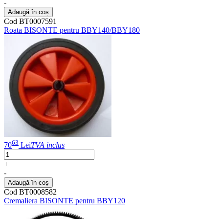
-
Adaugă în coș
Cod BT0007591
Roata BISONTE pentru BBY140/BBY180
63
70
Lei
TVA inclus
+
-
Adaugă în coș
Cod BT0008582
Cremaliera BISONTE pentru BBY120