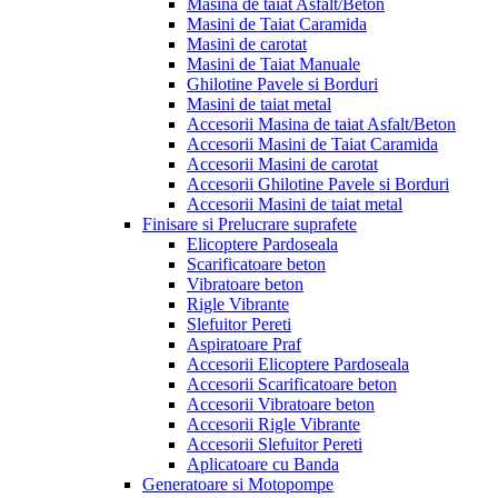
Masina de taiat Asfalt/Beton
Masini de Taiat Caramida
Masini de carotat
Masini de Taiat Manuale
Ghilotine Pavele si Borduri
Masini de taiat metal
Accesorii Masina de taiat Asfalt/Beton
Accesorii Masini de Taiat Caramida
Accesorii Masini de carotat
Accesorii Ghilotine Pavele si Borduri
Accesorii Masini de taiat metal
Finisare si Prelucrare suprafete
Elicoptere Pardoseala
Scarificatoare beton
Vibratoare beton
Rigle Vibrante
Slefuitor Pereti
Aspiratoare Praf
Accesorii Elicoptere Pardoseala
Accesorii Scarificatoare beton
Accesorii Vibratoare beton
Accesorii Rigle Vibrante
Accesorii Slefuitor Pereti
Aplicatoare cu Banda
Generatoare si Motopompe