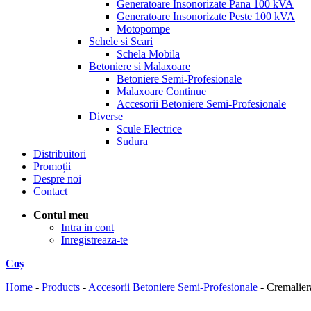
Generatoare Insonorizate Pana 100 kVA
Generatoare Insonorizate Peste 100 kVA
Motopompe
Schele si Scari
Schela Mobila
Betoniere si Malaxoare
Betoniere Semi-Profesionale
Malaxoare Continue
Accesorii Betoniere Semi-Profesionale
Diverse
Scule Electrice
Sudura
Distribuitori
Promoții
Despre noi
Contact
Contul meu
Intra in cont
Inregistreaza-te
Coș
Home
-
Products
-
Accesorii Betoniere Semi-Profesionale
-
Cremalie