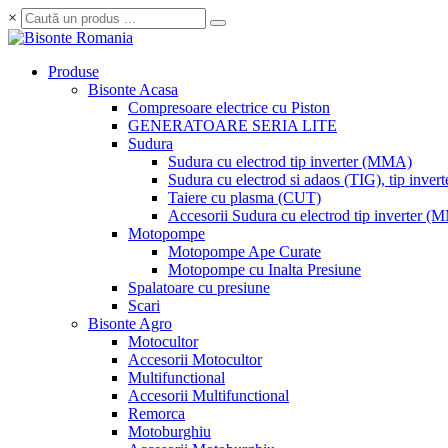
×
Produse
Bisonte Acasa
Compresoare electrice cu Piston
GENERATOARE SERIA LITE
Sudura
Sudura cu electrod tip inverter (MMA)
Sudura cu electrod si adaos (TIG), tip invert
Taiere cu plasma (CUT)
Accesorii Sudura cu electrod tip inverter 
Motopompe
Motopompe Ape Curate
Motopompe cu Inalta Presiune
Spalatoare cu presiune
Scari
Bisonte Agro
Motocultor
Accesorii Motocultor
Multifunctional
Accesorii Multifunctional
Remorca
Motoburghiu