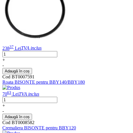
37
238
Lei
TVA inclus
+
-
Adaugă în coș
Cod BT0007591
Roata BISONTE pentru BBY140/BBY180
63
70
Lei
TVA inclus
+
-
Adaugă în coș
Cod BT0008582
Cremaliera BISONTE pentru BBY120