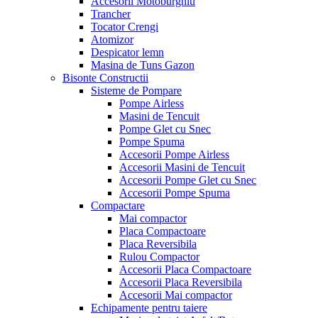
Accesorii Motoburghiu
Trancher
Tocator Crengi
Atomizor
Despicator lemn
Masina de Tuns Gazon
Bisonte Constructii
Sisteme de Pompare
Pompe Airless
Masini de Tencuit
Pompe Glet cu Snec
Pompe Spuma
Accesorii Pompe Airless
Accesorii Masini de Tencuit
Accesorii Pompe Glet cu Snec
Accesorii Pompe Spuma
Compactare
Mai compactor
Placa Compactoare
Placa Reversibila
Rulou Compactor
Accesorii Placa Compactoare
Accesorii Placa Reversibila
Accesorii Mai compactor
Echipamente pentru taiere