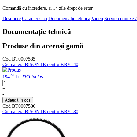
Comandă cu încredere, ai 14 zile drept de retur.
Descriere
Caracteristici
Documentație tehnică
Video
Servicii conexe
A
Documentație tehnică
Produse din aceeași gamă
Cod BT0007585
Cremaliera BISONTE pentru BBY140
24
194
Lei
TVA inclus
+
-
Adaugă în coș
Cod BT0007586
Cremaliera BISONTE pentru BBY180