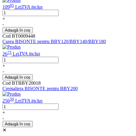
95
109
Lei
TVA inclus
+
-
Adaugă în coș
Cod BT0009448
Curea BISONTE pentru BBY120/BBY140/BBY180
75
26
Lei
TVA inclus
+
-
Adaugă în coș
Cod BTBBY20018
Cremaliera BISONTE pentru BBY200
59
256
Lei
TVA inclus
+
-
Adaugă în coș
✕