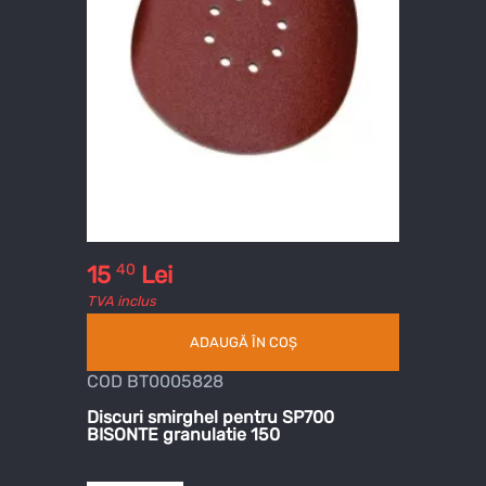
40
15
Lei
TVA inclus
ADAUGĂ ÎN COȘ
COD BT0005828
Discuri smirghel pentru SP700
BISONTE granulatie 150