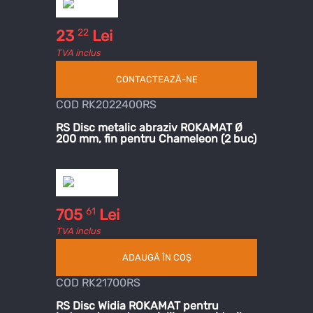
22
23
Lei
TVA inclus
CONTACTEAZĂ-NE
COD RK2022400RS
RS Disc metalic abraziv ROKAMAT Ø
200 mm, fin pentru Chameleon (2 buc)
61
705
Lei
TVA inclus
ADAUGĂ ÎN COȘ
COD RK21700RS
RS Disc Widia ROKAMAT pentru