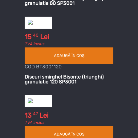
granulatie 80 SP3001
40
15
Lei
TVA inclus
ADAUGĂ ÎN COȘ
COD BT3001120
Discuri smirghel Bisonte (triunghi)
granulatie 120 SP3001
47
13
Lei
TVA inclus
ADAUGĂ ÎN COȘ