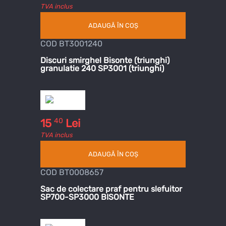
TVA inclus
ADAUGĂ ÎN COȘ
COD BT3001240
Discuri smirghel Bisonte (triunghi)
granulatie 240 SP3001 (triunghi)
40
15
Lei
TVA inclus
ADAUGĂ ÎN COȘ
COD BT0008657
Sac de colectare praf pentru slefuitor
SP700-SP3000 BISONTE