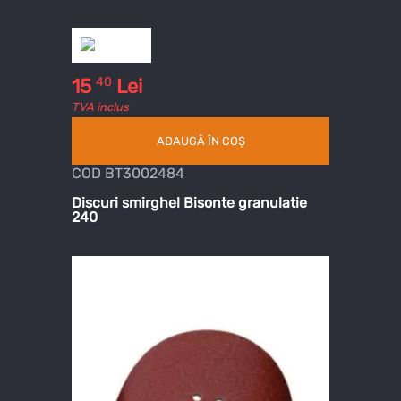
40
15
Lei
TVA inclus
ADAUGĂ ÎN COȘ
COD BT3002484
Discuri smirghel Bisonte granulatie
240