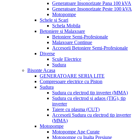
Generatoare Insonorizate Pana 100 kVA
Generatoare Insonorizate Peste 100 kVA
Motopompe
Schele si Scari
Schela Mobila
Betoniere si Malaxoare
Betoniere Semi-Profesionale
Malaxoare Continue
Accesorii Betoniere Semi-Profesionale
Diverse
Scule Electrice
Sudura
Bisonte Acasa
GENERATOARE SERIA LITE
Compresoare electrice cu Piston
Sudura
Sudura cu electrod tip inverter (MMA)
Sudura cu electrod si adaos (TIG), tip
inverter
Taiere cu plasma (CUT)
Accesorii Sudura cu electrod tip inverter
(MMA)
Motopompe
Motopompe Ape Curate
Motopompe cu Inalta Presiune