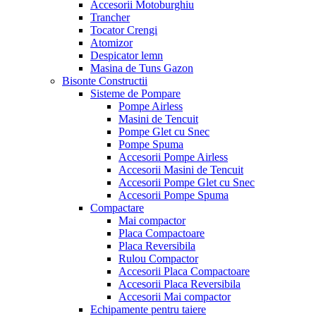
Accesorii Motoburghiu
Trancher
Tocator Crengi
Atomizor
Despicator lemn
Masina de Tuns Gazon
Bisonte Constructii
Sisteme de Pompare
Pompe Airless
Masini de Tencuit
Pompe Glet cu Snec
Pompe Spuma
Accesorii Pompe Airless
Accesorii Masini de Tencuit
Accesorii Pompe Glet cu Snec
Accesorii Pompe Spuma
Compactare
Mai compactor
Placa Compactoare
Placa Reversibila
Rulou Compactor
Accesorii Placa Compactoare
Accesorii Placa Reversibila
Accesorii Mai compactor
Echipamente pentru taiere