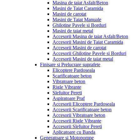
Masina de taiat Asfalt/Beton
Masini de Taiat Caramida
Masini de carotat
Masini de Taiat Manuale
Ghilotine Pavele si Borduri
Masini de taiat metal
Accesorii Masina de taiat Asfalt/Beton
Accesorii Masini de Taiat Caramida
Accesorii Masini de carotat
Accesorii Ghilotine Pavele si Borduri
Accesorii Masini de taiat metal
Finisare si Prelucrare suprafete
Elicoptere Pardoseala
Scarificatoare beton
Vibratoare beton
Rigle Vibrante
Slefuitor Pereti
Aspiratoare Praf
Accesorii Elicoptere Pardoseala
Accesorii Scarificatoare beton
Accesorii Vibratoare beton
Accesorii Rigle Vibrante
Accesorii Slefuitor Pereti
Aplicatoare cu Banda
Generatoare si Motopompe